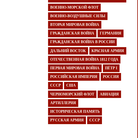
ВОЕННО-МОРСКОЙ ФЛОТ
ВОЕННО-ВОЗДУШНЫЕ СИЛЫ
ВТОРАЯ МИРОВАЯ ВОЙНА
ГРАЖДАНСКАЯ ВОЙНА
ГЕРМАНИЯ
ГРАЖДАНСКАЯ ВОЙНА В РОССИИ
ДАЛЬНИЙ ВОСТОК
КРАСНАЯ АРМИЯ
ОТЕЧЕСТВЕННАЯ ВОЙНА 1812 ГОДА
ПЕРВАЯ МИРОВАЯ ВОЙНА
ПЁТР I
РОССИЙСКАЯ ИМПЕРИЯ
РОССИЯ
СССР
США
ЧЕРНОМОРСКИЙ ФЛОТ
АВИАЦИЯ
АРТИЛЛЕРИЯ
ИСТОРИЧЕСКАЯ ПАМЯТЬ
РУССКАЯ АРМИЯ
СССР