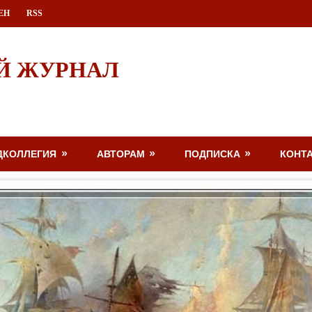
ЕН
RSS
Й ЖУРНАЛ
ДКОЛЛЕГИЯ
АВТОРАМ
ПОДПИСКА
КОНТ