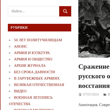
Поиск
ПОИСК
для:
РУБРИКИ
50 ЛЕТ ПОЛИТУЧИЛИЩАМ
АНОНС
АРМИЯ И КУЛЬТУРА
АРМИЯ И ОБЩЕСТВО
Сражение 
АРХИВ ЖУРНАЛА
БЕЗ СРОКА ДАВНОСТИ
русского 
В ЗАРУБЕЖНЫХ АРМИЯХ
восстания
ВЕЛИКАЯ ОТЕЧЕСТВЕННАЯ
ВИДЕО
07/03/2024
Д
В
ВОЕННАЯ ЛЕТОПИСЬ
ОТЕЧЕСТВА
Аннотация. Соврем