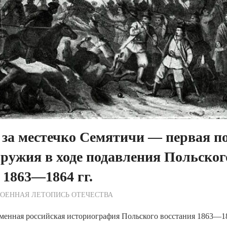
за местечко Семятичи — первая п
оружия в ходе подавления Польског
 1863—1864 гг.
ежурный по Редакции
ОЕННАЯ ЛЕТОПИСЬ ОТЕЧЕСТВА
енная российская историография Польского восстания 1863—186