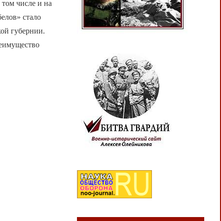
том числе и на
елов» стало
кой губернии.
реимущество