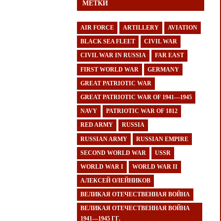
МЕТКИ
AIR FORCE
ARTILLERY
AVIATION
BLACK SEA FLEET
CIVIL WAR
CIVIL WAR IN RUSSIA
FAR EAST
FIRST WORLD WAR
GERMANY
GREAT PATRIOTIC WAR
GREAT PATRIOTIC WAR OF 1941—1945
NAVY
PATRIOTIC WAR OF 1812
RED ARMY
RUSSIA
RUSSIAN ARMY
RUSSIAN EMPIRE
SECOND WORLD WAR
USSR
WORLD WAR I
WORLD WAR II
АЛЕКСЕЙ ОЛЕЙНИКОВ
ВЕЛИКАЯ ОТЕЧЕСТВЕННАЯ ВОЙНА
ВЕЛИКАЯ ОТЕЧЕСТВЕННАЯ ВОЙНА
1941—1945 ГГ.