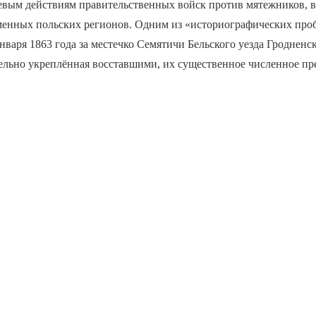
евым действиям правительственных войск против мятежников, в 
менных польских регионов. Одним из «историографических проб
варя 1863 года за местечко Семятичи Бельского уезда Гродненс
тельно укреплённая восставшими, их существенное численное п