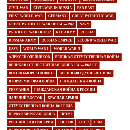
CIVIL WAR
CIVIL WAR IN RUSSIA
FAR EAST
FIRST WORLD WAR
GERMANY
GREAT PATRIOTIC WAR
GREAT PATRIOTIC WAR OF 1941—1945
NAVY
PATRIOTIC WAR OF 1812
RED ARMY
RUSSIA
RUSSIAN ARMY
RUSSIAN EMPIRE
SECOND WORLD WAR
USSR
WORLD WAR I
WORLD WAR II
АЛЕКСЕЙ ОЛЕЙНИКОВ
ВЕЛИКАЯ ОТЕЧЕСТВЕННАЯ ВОЙНА
ВЕЛИКАЯ ОТЕЧЕСТВЕННАЯ ВОЙНА 1941—1945 ГГ.
ВОЕННО-МОРСКОЙ ФЛОТ
ВОЕННО-ВОЗДУШНЫЕ СИЛЫ
ВТОРАЯ МИРОВАЯ ВОЙНА
ГРАЖДАНСКАЯ ВОЙНА
ГЕРМАНИЯ
ГРАЖДАНСКАЯ ВОЙНА В РОССИИ
ДАЛЬНИЙ ВОСТОК
КРАСНАЯ АРМИЯ
ОТЕЧЕСТВЕННАЯ ВОЙНА 1812 ГОДА
ПЕРВАЯ МИРОВАЯ ВОЙНА
ПЁТР I
РОССИЙСКАЯ ИМПЕРИЯ
РОССИЯ
СССР
США