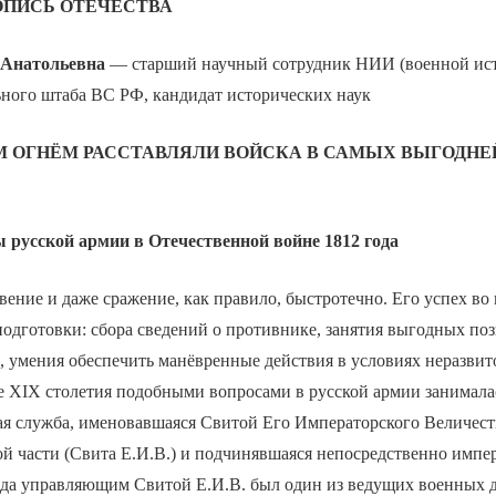
ОПИСЬ ОТЕЧЕСТВА
Анатольевна
— старший научный сотрудник НИИ (военной ис
ьного штаба ВС РФ, кандидат исторических наук
М ОГНЁМ РАССТАВЛЯЛИ ВОЙСКА В САМЫХ ВЫГОДН
русской армии в Отечественной войне 1812 года
ение и даже сражение, как правило, быстротечно. Его успех во
одготовки: сбора сведений о противнике, занятия выгодных по
, умения обеспечить манёвренные действия в условиях неразви
але XIX столетия подобными вопросами в русской армии занимала
ая служба, именовавшаяся Свитой Его Императорского Величест
й части (Свита Е.И.В.) и подчинявшаяся непосредственно импер
года управляющим Свитой Е.И.В. был один из ведущих военных 