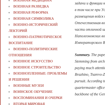
ВОЕННАЯ МЕДИЦИНА
задачи и функции 
ВОЕННАЯ РАЗВЕДКА
в том числе при У
ВОЕННАЯ РЕФОРМА
размещения войск 
ВОЕННАЯ СИМВОЛИКА
Отечественная во
ВОЕННО-ИСТОРИЧЕСКИЙ
части отличной шк
ЛЕКТОРИЙ
Наполеоновских во
ВОЕННО-ПАТРИОТИЧЕСКОЕ
Императорского В
ВОСПИТАНИЕ
ВОЕННО-ПОЛИТИЧЕСКИE
Summary.
The paper
ОТНОШЕНИЯ
Stemming from archi
ВОЕННОЕ ИСКУССТВО
ВОЕННОЕ СТРОИТЕЛЬСТВО
paying much attenti
ВОЕННОПЛЕННЫЕ: ПРОБЛЕМЫ
Brazhino, Tsarevo-Z
И РЕШЕНИЯ
pursuit. According t
ВОЕННЫЕ МУЗЕИ
quartermaster office
ВОИНСКОЕ ОБУЧЕНИЕ
backbone of the Gene
ВОСПОМИНАНИЯ И ОЧЕРКИ
ВТОРАЯ МИРОВАЯ