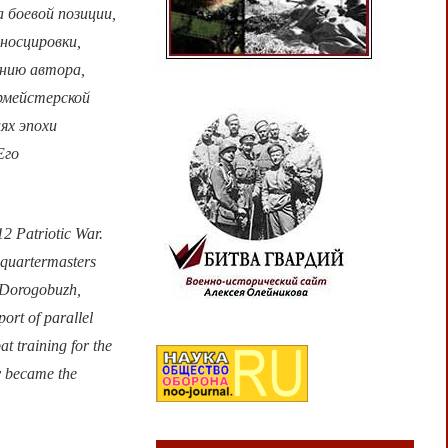
 боевой позиции,
носцировки,
ению автора,
рмейстерской
ях эпохи
Его
2 Patriotic War.
 quartermasters
, Dorogobuzh,
ort of parallel
t training for the
ey became the