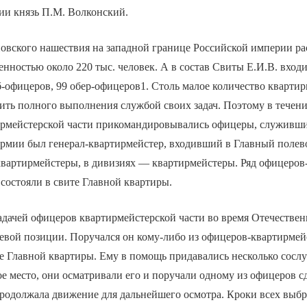
ии князь П.М. Волконский.
овского нашествия на западной границе Российской империи ра
нностью около 220 тыс. человек. А в состав Свиты Е.И.В. входи
б-офицеров, 99 обер-офицеров1. Столь малое количество кварти
ить полного выполнения службой своих задач. Поэтому в течен
тирмейстерской части прикомандировывались офицеры, служивши
армии был генерал-квартирмейстер, входивший в Главный полев
квартирмейстеры, в дивизиях — квартирмейстеры. Ряд офицеров
состояли в свите Главной квартиры.
адачей офицеров квартирмейстерской части во время Отечестве
евой позиции. Поручался он кому-либо из офицеров-квартирмей
е Главной квартиры. Ему в помощь придавались несколько сосл
 место, они осматривали его и поручали одному из офицеров сд
продолжала движение для дальнейшего осмотра. Кроки всех выб