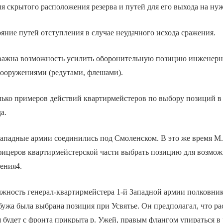
я скрытого расположения резерва и путей для его выхода на ну
яние путей отступления в случае неудачного исхода сражения.
 важна возможность усилить оборонительную позицию инженер
сооружениями (редутами, флешами).
лько примеров действий квартирмейстеров по выбору позиций в
а.
 Западные армии соединились под Смоленском. В это же время М.
фицеров квартирмейстерской части выбрать позицию для возмо
ения4.
ность генерал-квартирмейстера 1-й Западной армии полковник
бужа была выбрана позиция при Усвятье. Он предполагал, что р
я будет с фронта прикрыта р. Ужей, правым флангом упираться в 