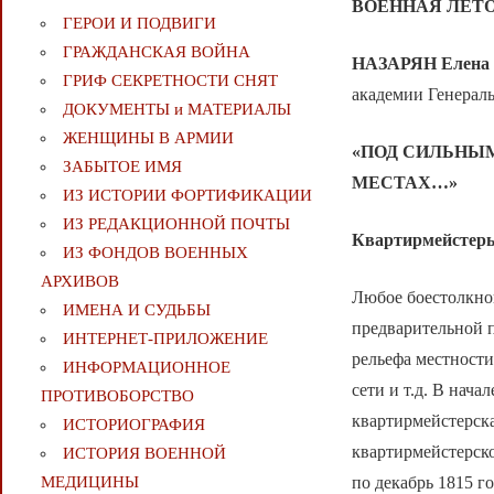
ВОЕННАЯ ЛЕТ
ГЕРОИ И ПОДВИГИ
ГРАЖДАНСКАЯ ВОЙНА
НАЗАРЯН Елена 
ГРИФ СЕКРЕТНОСТИ СНЯТ
академии Генерал
ДОКУМЕНТЫ и МАТЕРИАЛЫ
ЖЕНЩИНЫ В АРМИИ
«ПОД СИЛЬНЫ
ЗАБЫТОЕ ИМЯ
МЕСТАХ…»
ИЗ ИСТОРИИ ФОРТИФИКАЦИИ
ИЗ РЕДАКЦИОННОЙ ПОЧТЫ
Квартирмейстеры 
ИЗ ФОНДОВ ВОЕННЫХ
АРХИВОВ
Любое боестолкнов
ИМЕНА И СУДЬБЫ
предварительной п
ИНТЕРНЕТ-ПРИЛОЖЕНИЕ
рельефа местности
ИНФОРМАЦИОННОЕ
сети и т.д. В нач
ПРОТИВОБОРСТВО
квартирмейстерск
ИСТОРИОГРАФИЯ
квартирмейстерско
ИСТОРИЯ ВОЕННОЙ
по декабрь 1815 
МЕДИЦИНЫ