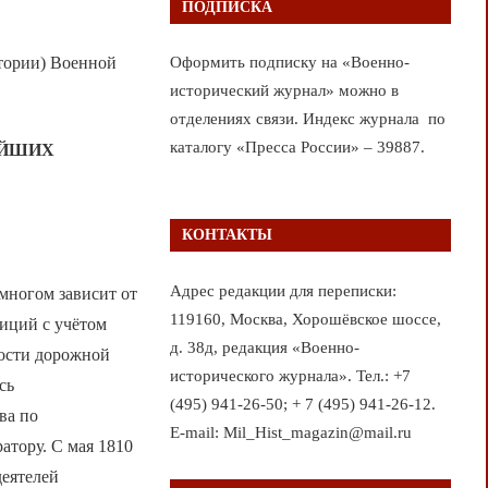
ПОДПИСКА
тории) Военной
Оформить подписку на «Военно-
исторический журнал» можно в
отделениях связи. Индекс журнала по
каталогу «Пресса России» – 39887.
ЕЙШИХ
КОНТАКТЫ
Адрес редакции для переписки:
 многом зависит от
119160, Москва, Хорошёвское шоссе,
зиций с учётом
д. 38д, редакция «Военно-
тости дорожной
исторического журнала». Тел.: +7
сь
(495) 941-26-50; + 7 (495) 941-26-12.
ва по
E-mail: Mil_Hist_magazin@mail.ru
атору. С мая 1810
деятелей