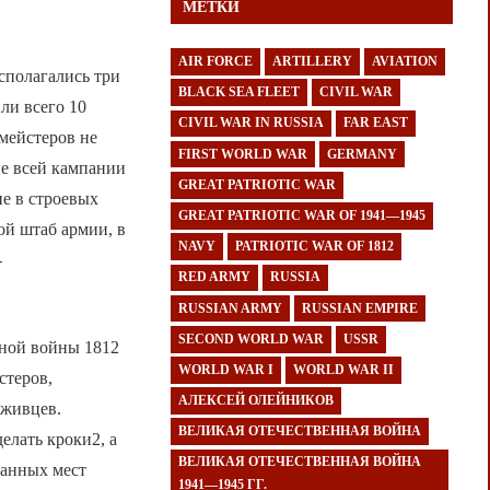
МЕТКИ
AIR FORCE
ARTILLERY
AVIATION
сполагались три
BLACK SEA FLEET
CIVIL WAR
ли всего 10
CIVIL WAR IN RUSSIA
FAR EAST
рмейстеров не
FIRST WORLD WAR
GERMANY
ие всей кампании
GREAT PATRIOTIC WAR
е в строевых
GREAT PATRIOTIC WAR OF 1941—1945
ой штаб армии, в
NAVY
PATRIOTIC WAR OF 1812
-
RED ARMY
RUSSIA
RUSSIAN ARMY
RUSSIAN EMPIRE
SECOND WORLD WAR
USSR
нной войны 1812
WORLD WAR I
WORLD WAR II
стеров,
АЛЕКСЕЙ ОЛЕЙНИКОВ
уживцев.
ВЕЛИКАЯ ОТЕЧЕСТВЕННАЯ ВОЙНА
елать кроки2, а
ВЕЛИКАЯ ОТЕЧЕСТВЕННАЯ ВОЙНА
ранных мест
1941—1945 ГГ.