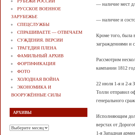
РУБЕЖИ РОССИИ
— наличие мест дл
РУССКОЕ ВОЕННОЕ
ЗАРУБЕЖЬЕ
— наличие и состо
СПЕЦСЛУЖБЫ
СПРАШИВАЕТЕ — ОТВЕЧАЕМ
Кроме того, была
СУЖДЕНИЯ. ВЕРСИИ
заграждениями и 
ТРАГЕДИЯ ПЛЕНА
ФАМИЛЬНЫЙ АРХИВ
Рассмотрим неско
ФОРТИФИКАЦИЯ
кампании 1812 год
ФОТО
ХОЛОДНАЯ ВОЙНА
22 июля 1-я и 2-я
ЭКОНОМИКА И
Толли отправил о
ВООРУЖЁННЫЕ СИЛЫ
генерального сраж
АРХИВЫ
Исполняющим долж
верстах от Дорого
Архивы
1-я Западная арми