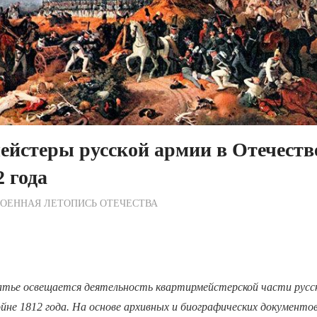
ейстеры русской армии в Отечеств
2 года
ежурный по Редакции
ОЕННАЯ ЛЕТОПИСЬ ОТЕЧЕСТВА
тье освещается деятельность квартирмейстерской части русск
не 1812 года. На основе архивных и биографических документо