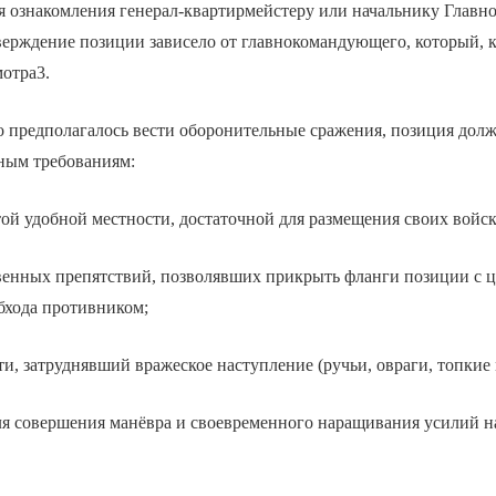
я ознакомления генерал-квартирмейстеру или начальнику Главно
ерждение позиции зависело от главнокомандующего, который, к
мотра3.
о предполагалось вести оборонительные сражения, позиция долж
ным требованиям:
й удобной местности, достаточной для размещения своих войск
венных препятствий, позволявших прикрыть фланги позиции с 
бхода противником;
и, затруднявший вражеское наступление (ручьи, овраги, топкие ме
я совершения манёвра и своевременного наращивания усилий н