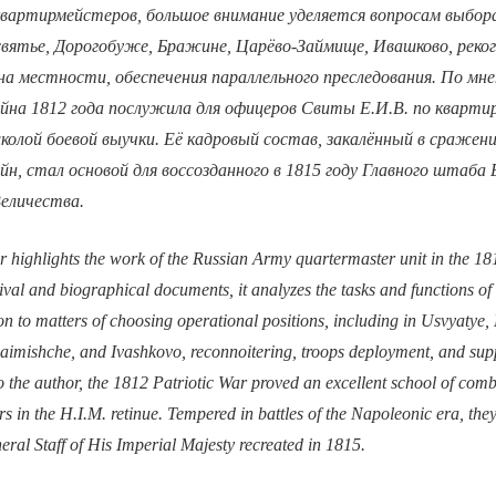
квартирмейстеров, большое внимание уделяется вопросам выбора
святье, Дорогобуже, Бражине, Царёво-Займище, Ивашково, реког
на местности, обеспечения параллельного преследования. По мн
йна 1812 года послужила для офицеров Свиты Е.И.В. по кварти
олой боевой выучки. Её кадровый состав, закалённый в сражени
йн, стал основой для воссозданного в 1815 году Главного штаба 
еличества.
 highlights the work of the Russian Army quartermaster unit in the 181
val and biographical documents, it analyzes the tasks and functions of
on to matters of choosing operational positions, including in Usvyatye
aimishche, and Ivashkovo, reconnoitering, troops deployment, and supp
o the author, the 1812 Patriotic War proved an excellent school of comba
rs in the H.I.M. retinue. Tempered in battles of the Napoleonic era, th
ral Staff of His Imperial Majesty recreated in 1815.