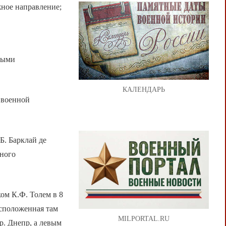
жное направление;
ными
КАЛЕНДАРЬ
 военной
Б. Барклай де
жного
ом К.Ф. Толем в 8
асположенная там
MILPORTAL.RU
р. Днепр, а левым