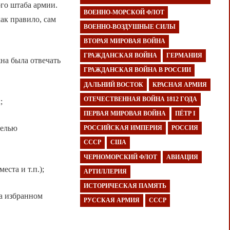
го штаба армии.
ВОЕННО-МОРСКОЙ ФЛОТ
ак правило, сам
ВОЕННО-ВОЗДУШНЫЕ СИЛЫ
ВТОРАЯ МИРОВАЯ ВОЙНА
ГРАЖДАНСКАЯ ВОЙНА
ГЕРМАНИЯ
на была отвечать
ГРАЖДАНСКАЯ ВОЙНА В РОССИИ
ДАЛЬНИЙ ВОСТОК
КРАСНАЯ АРМИЯ
ОТЕЧЕСТВЕННАЯ ВОЙНА 1812 ГОДА
;
ПЕРВАЯ МИРОВАЯ ВОЙНА
ПЁТР I
целью
РОССИЙСКАЯ ИМПЕРИЯ
РОССИЯ
СССР
США
ЧЕРНОМОРСКИЙ ФЛОТ
АВИАЦИЯ
ста и т.п.);
АРТИЛЛЕРИЯ
ИСТОРИЧЕСКАЯ ПАМЯТЬ
а избранном
РУССКАЯ АРМИЯ
СССР