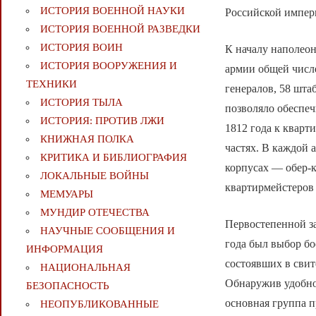
ИСТОРИЯ ВОЕННОЙ НАУКИ
Российской импер
ИСТОРИЯ ВОЕННОЙ РАЗВЕДКИ
ИСТОРИЯ ВОИН
К началу наполеон
ИСТОРИЯ ВООРУЖЕНИЯ И
армии общей числе
ТЕХНИКИ
генералов, 58 шта
ИСТОРИЯ ТЫЛА
позволяло обеспеч
ИСТОРИЯ: ПРОТИВ ЛЖИ
1812 года к квар
КНИЖНАЯ ПОЛКА
частях. В каждой 
КРИТИКА И БИБЛИОГРАФИЯ
корпусах — обер-
ЛОКАЛЬНЫЕ ВОЙНЫ
квартирмейстеров 
МЕМУАРЫ
МУНДИР ОТЕЧЕСТВА
Первостепенной з
НАУЧНЫЕ СООБЩЕНИЯ И
года был выбор бо
ИНФОРМАЦИЯ
состоявших в свит
НАЦИОНАЛЬНАЯ
Обнаружив удобное
БЕЗОПАСНОСТЬ
основная группа 
НЕОПУБЛИКОВАННЫЕ