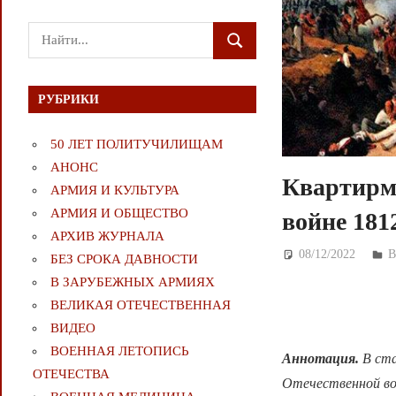
Поиск
ПОИСК
для:
РУБРИКИ
50 ЛЕТ ПОЛИТУЧИЛИЩАМ
АНОНС
Квартирм
АРМИЯ И КУЛЬТУРА
АРМИЯ И ОБЩЕСТВО
войне 181
АРХИВ ЖУРНАЛА
08/12/2022
Д
В
БЕЗ СРОКА ДАВНОСТИ
В ЗАРУБЕЖНЫХ АРМИЯХ
ВЕЛИКАЯ ОТЕЧЕСТВЕННАЯ
ВИДЕО
ВОЕННАЯ ЛЕТОПИСЬ
Аннотация.
В ста
ОТЕЧЕСТВА
Отечественной вой