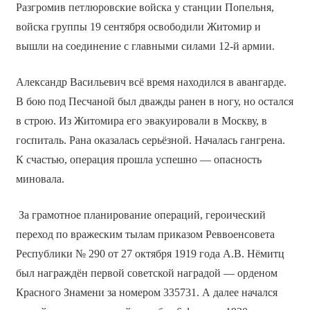
Разгромив петлюровские войска у станции Попельня,
войска группы 19 сентября освободили Житомир и
вышли на соединение с главными силами 12-й армии.
Александр Васильевич всё время находился в авангарде.
В бою под Песчаной был дважды ранен в ногу, но остался
в строю. Из Житомира его эвакуировали в Москву, в
госпиталь. Рана оказалась серьёзной. Началась гангрена.
К счастью, операция прошла успешно — опасность
миновала.
За грамотное планирование операций, героический
переход по вражеским тылам приказом Реввоенсовета
Республики № 290 от 27 октября 1919 года А.В. Нёмитц
был награждён первой советской наградой — орденом
Красного Знамени за номером 335731. А далее начался