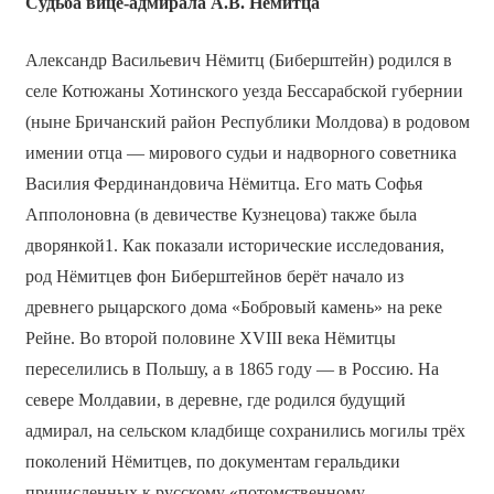
Судьба вице-адмирала А.В. Нёмитца
Александр Васильевич Нёмитц (Биберштейн) родился в
селе Котюжаны Хотинского уезда Бессарабской губернии
(ныне Бричанский район Республики Молдова) в родовом
имении отца — мирового судьи и надворного советника
Василия Фердинандовича Нёмитца. Его мать Софья
Апполоновна (в девичестве Кузнецова) также была
дворянкой1. Как показали исторические исследования,
род Нёмитцев фон Биберштейнов берёт начало из
древнего рыцарского дома «Бобровый камень» на реке
Рейне. Во второй половине XVIII века Нёмитцы
переселились в Польшу, а в 1865 году — в Россию. На
севере Молдавии, в деревне, где родился будущий
адмирал, на сельском кладбище сохранились могилы трёх
поколений Нёмитцев, по документам геральдики
причисленных к русскому «потомственному