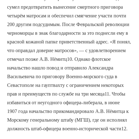
сумел предотвратить вынесение смертного приговора
четырём матросам и обеспечил смягчение участи почти
200 другим подсудимым. После Февральской революции
черноморцы в знак благодарности за это поднесли ему в
красной кожаной папке приветственный адрес. «Я понял,
что оправдал доверие матросов», — с удовлетворением
отмечал позже А.В. Нёмитц10. Однако флотское
начальство нашло повод и отправило Александра
Васильевича по приговору Военно-морского суда в
Севастополе на гауптвахту с ограничением некоторых
прав и преимуществ по службе на три месяца11. Чтобы
избавиться от неугодного офицера-либерала, в июне
1907 года начальство прикомандировало А.В. Нёмитца к
Морскому генеральному штабу (МГШ), где он исполнял
должность штаб-офицера военно-исторической части12.