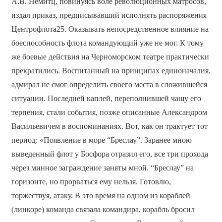
А.В. Нёмитц, повинуясь воле революционных матросов,
издал приказ, предписывавший исполнять распоряжения
Центрофлота25. Оказывать непосредственное влияние на
боеспособность флота командующий уже не мог. К тому
же боевые действия на Черноморском театре практически
прекратились. Воспитанный на принципах единоначалия,
адмирал не смог определить своего места в сложившейся
ситуации. Последней каплей, переполнившей чашу его
терпения, стали события, позже описанные Александром
Васильевичем в воспоминаниях. Вот, как он трактует тот
период: «Появление в море “Бреслау”. Заранее мною
выведенный флот у Босфора отразил его, все три прохода
через минное заграждение заняты мной. “Бреслау” на
горизонте, но прорваться ему нельзя. Готовлю,
торжествуя, атаку. В это время на одном из кораблей
(линкоре) команда связала командира, корабль бросил