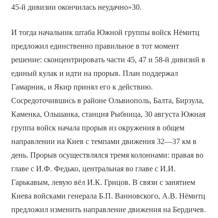
45-й дивизии окончилась неудачно»30.
И тогда начальник штаба Южной группы войск Нёмитц
предложил единственно правильное в тот момент
решение: сконцентрировать части 45, 47 и 58-й дивизий в
единый кулак и идти на прорыв. План поддержал
Гамарник, и Якир принял его к действию.
Сосредоточившись в районе Ольвиополь, Балта, Бирзула,
Каменка, Ольшанка, станция Рыбница, 30 августа Южная
группа войск начала прорыв из окружения в общем
направлении на Киев с темпами движения 32—37 км в
день. Прорыв осуществлялся тремя колоннами: правая во
главе с И.Ф. Федько, центральная во главе с И.И.
Гарькавым, левую вёл И.К. Грицов. В связи с занятием
Киева войсками генерала Б.П. Ванновского, А.В. Нёмитц
предложил изменить направление движения на Бердичев.