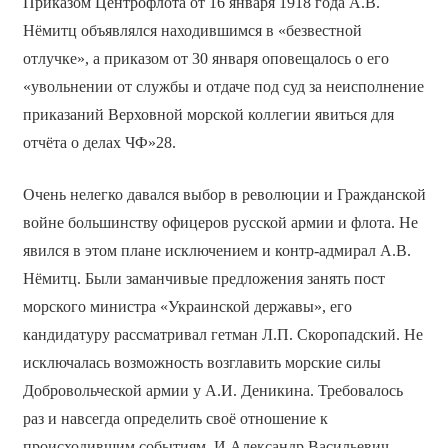
Приказом Центрофлота от 16 января 1918 года А.В.
Нёмитц объявлялся находившимся в «безвестной
отлучке», а приказом от 30 января оповещалось о его
«увольнении от службы и отдаче под суд за неисполнение
приказаний Верховной морской коллегии явиться для
отчёта о делах ЧФ»28.
Очень нелегко давался выбор в революции и Гражданской
войне большинству офицеров русской армии и флота. Не
явился в этом плане исключением и контр-адмирал А.В.
Нёмитц. Были заманчивые предложения занять пост
морского министра «Украинской державы», его
кандидатуру рассматривал гетман Л.П. Скоропадский. Не
исключалась возможность возглавить морские силы
Добровольческой армии у А.И. Деникина. Требовалось
раз и навсегда определить своё отношение к
происходившим событиям. И Александр Васильевич