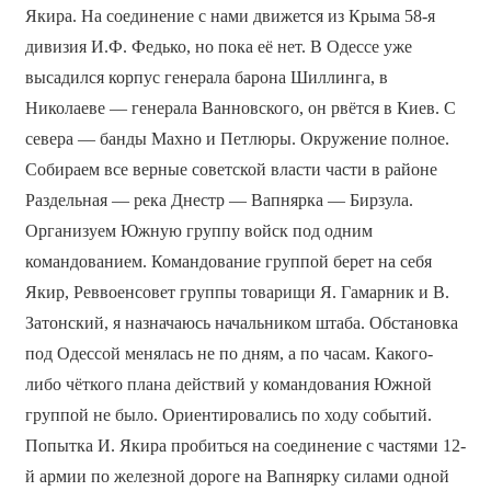
Якира. На соединение с нами движется из Крыма 58-я
дивизия И.Ф. Федько, но пока её нет. В Одессе уже
высадился корпус генерала барона Шиллинга, в
Николаеве — генерала Ванновского, он рвётся в Киев. С
севера — банды Махно и Петлюры. Окружение полное.
Собираем все верные советской власти части в районе
Раздельная — река Днестр — Вапнярка — Бирзула.
Организуем Южную группу войск под одним
командованием. Командование группой берет на себя
Якир, Реввоенсовет группы товарищи Я. Гамарник и В.
Затонский, я назначаюсь начальником штаба. Обстановка
под Одессой менялась не по дням, а по часам. Какого-
либо чёткого плана действий у командования Южной
группой не было. Ориентировались по ходу событий.
Попытка И. Якира пробиться на соединение с частями 12-
й армии по железной дороге на Вапнярку силами одной