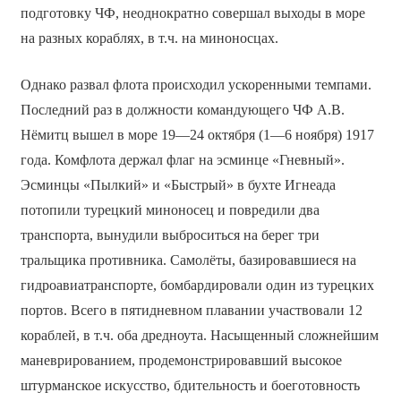
подготовку ЧФ, неоднократно совершал выходы в море
на разных кораблях, в т.ч. на миноносцах.
Однако развал флота происходил ускоренными темпами.
Последний раз в должности командующего ЧФ А.В.
Нёмитц вышел в море 19—24 октября (1—6 ноября) 1917
года. Комфлота держал флаг на эсминце «Гневный».
Эсминцы «Пылкий» и «Быстрый» в бухте Игнеада
потопили турецкий миноносец и повредили два
транспорта, вынудили выброситься на берег три
тральщика противника. Самолёты, базировавшиеся на
гидроавиатранспорте, бомбардировали один из турецких
портов. Всего в пятидневном плавании участвовали 12
кораблей, в т.ч. оба дредноута. Насыщенный сложнейшим
маневрированием, продемонстрировавший высокое
штурманское искусство, бдительность и боеготовность