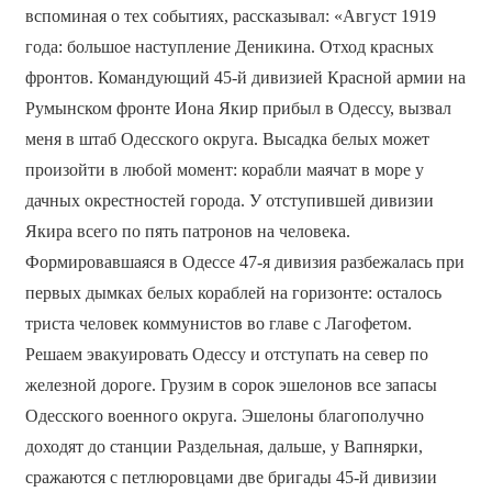
вспоминая о тех событиях, рассказывал: «Август 1919
года: большое наступление Деникина. Отход красных
фронтов. Командующий 45-й дивизией Красной армии на
Румынском фронте Иона Якир прибыл в Одессу, вызвал
меня в штаб Одесского округа. Высадка белых может
произойти в любой момент: корабли маячат в море у
дачных окрестностей города. У отступившей дивизии
Якира всего по пять патронов на человека.
Формировавшаяся в Одессе 47-я дивизия разбежалась при
первых дымках белых кораблей на горизонте: осталось
триста человек коммунистов во главе с Лагофетом.
Решаем эвакуировать Одессу и отступать на север по
железной дороге. Грузим в сорок эшелонов все запасы
Одесского военного округа. Эшелоны благополучно
доходят до станции Раздельная, дальше, у Вапнярки,
сражаются с петлюровцами две бригады 45-й дивизии