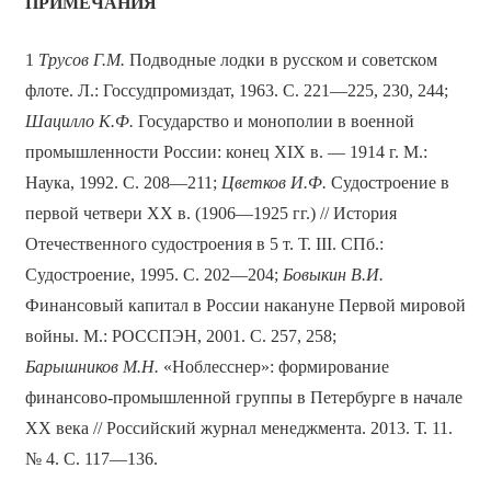
ПРИМЕЧАНИЯ
1
Трусов Г.М.
Подводные лодки в русском и советском
флоте. Л.: Госсудпромиздат, 1963. С. 221—225, 230, 244;
Шацилло К.Ф.
Государство и монополии в военной
промышленности России: конец ХIХ в. — 1914 г. М.:
Наука, 1992. С. 208—211;
Цветков И.Ф.
Судостроение в
первой четвери ХХ в. (1906—1925 гг.) // История
Отечественного судостроения в 5 т. Т. III. СПб.:
Судостроение, 1995. С. 202—204;
Бовыкин В.И.
Финансовый капитал в России накануне Первой мировой
войны. М.: РОССПЭН, 2001. С. 257, 258;
Барышников М.Н.
«Ноблесснер»: формирование
финансово-промышленной группы в Петербурге в начале
ХХ века // Российский журнал менеджмента. 2013. Т. 11.
№ 4. С. 117—136.