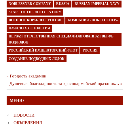
NOBLESSNER COMPANY
RUSSIA
RUSSIAN IMPERIAL NAVY
START OF THE 20TH CENTURY
ВОЕННОЕ КОРАБЛЕСТРОЕНИЕ
КОМПАНИЯ «НОБЛЕССНЕР»
НАЧАЛО ХХ СТОЛЕТИЯ
ПЕРВАЯ ОТЕЧЕСТВЕННАЯ СПЕЦИАЛИЗИРОВАННАЯ ВЕРФЬ
ПОДЛОДОК
РОССИЙСКИЙ ИМПЕРАТОРСКИЙ ФЛОТ
РОССИЯ
СОЗДАНИЕ ПОДВОДНЫХ ЛОДОК
Навигация
Предыдущая
Гордость академии.
Следующая
публикация
Душевная благодарность за красноармейский праздник…
по
публикация
записям
МЕНЮ
НОВОСТИ
ОБЪЯВЛЕНИЯ