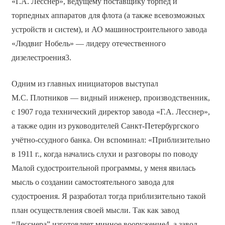
«Г.А. Лесснер», ведущему поставщику торпед и
торпедных аппаратов для флота (а также всевозможных
устройств и систем), и АО машиностроительного завода
«Людвиг Нобель» — лидеру отечественного
дизелестроения3.
Одним из главных инициаторов выступал
М.С. Плотников — видный инженер, производственник,
с 1907 года технический директор завода «Г.А. Лесснер»,
а также один из руководителей Санкт-Петербургского
учётно-ссудного банка. Он вспоминал: «Приблизительно
в 1911 г., когда начались слухи и разговоры по поводу
Малой судостроительной программы, у меня явилась
мысль о создании самостоятельного завода для
судостроения. Я разработал тогда приблизительно такой
план осуществления своей мысли. Так как завод
“Лесснера” изготовляет минное вооружение4, а завод