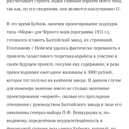
рассчитывает строить лодки главным образом моего типа,
так как, по его сведениям, они являются наилучшими»11.
В это время Бубнов, окончив проектирование подлодок
типа «Морж» для Чёрного моря (программа 1911 г.),
готовился оставить Балтийский завод, их строивший.
Плотникову с Нобелем удалось фактически переманить и
привлечь талантливого теоретика-корабела к участию в
своём будущем проекте, посулив ему содержание, в разы
превосходившее ежегодное жалованье в 3000 рублей,
которое тот получал на казённом заводе. В данном случае
для инженера значение имело не столько окончание
проектирования «моржей», сколько его прохладные
отношения с руководством Балтийского завода в лице его
начальника генерал-майора П.Ф. Вешкурцова и, по-
видимому, определённая неудовлетворённость в
финансовой стороне дела самого Бубнова, который, по