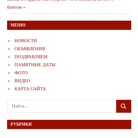
записям
публикация
бантом
МЕНЮ
НОВОСТИ
ОБЪЯВЛЕНИЯ
ПОЗДРАВЛЯЕМ
ПАМЯТНЫЕ ДАТЫ
ФОТО
ВИДЕО
КАРТА САЙТА
Поиск
ПОИСК
для:
РУБРИКИ