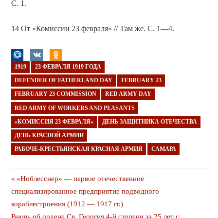
С. 1.
14 От «Комиссии 23 февраля» // Там же. С. 1—4.
1919
23 ФЕВРАЛЯ 1919 ГОДА
DEFENDER OF FATHERLAND DAY
FEBRUARY 23
FEBRUARY 23 COMMISSION
RED ARMY DAY
RED ARMY OF WORKERS AND PEASANTS
«КОМИССИЯ 23 ФЕВРАЛЯ»
ДЕНЬ ЗАЩИТНИКА ОТЕЧЕСТВА
ДЕНЬ КРАСНОЙ АРМИИ
РАБОЧЕ-КРЕСТЬЯНСКАЯ КРАСНАЯ АРМИЯ
САМАРА
Навигация
Предыдущая
«Ноблесснер» — первое отечественное
публикация
специализированное предприятие подводного
по
кораблестроения (1912 — 1917 гг.)
Следующая
Вновь об ордене Св. Георгия 4-й степени за 25 лет с