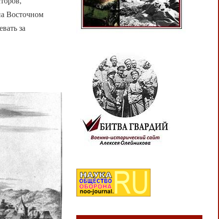
торов,
на Восточном
вать за