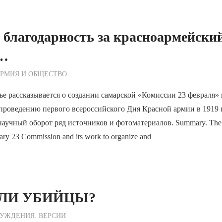
благодарность за красноармейски
к…
ежурный по Редакции
РМИЯ И ОБЩЕСТВО
ье рассказывается о создании самарской «Комиссии 23 февраля» 
проведению первого всероссийского Дня Красной армии в 1919 
аучный оборот ряд источников и фотоматериалов. Summary. The pap
ary 23 Commission and its work to organize and
 ЛИ УБИЙЦЫ?
ежурный по Редакции
УЖДЕНИЯ. ВЕРСИИ