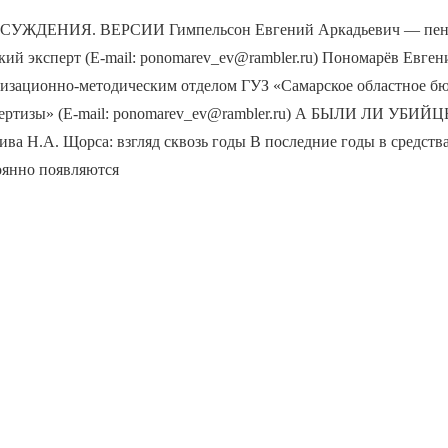
УЖДЕНИЯ. ВЕРСИИ Гимпельсон Евгений Аркадьевич — пенси
ий эксперт (E-mail: ponomarev_ev@rambler.ru) Пономарёв Евге
изационно-методическим отделом ГУЗ «Самарское областное бю
ертизы» (E-mail: ponomarev_ev@rambler.ru) А БЫЛИ ЛИ УБИЙЦ
ива Н.А. Щорса: взгляд сквозь годы В последние годы в средств
янно появляются