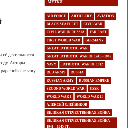
МЕТКИ
AIR FORCE
ARTILLERY
AVIATION
й
BLACK SEA FLEET
CIVIL WAR
CIVIL WAR IN RUSSIA
FAR EAST
FIRST WORLD WAR
GERMANY
GREAT PATRIOTIC WAR
и её деятельности
GREAT PATRIOTIC WAR OF 1941—1945
году. Авторы
NAVY
PATRIOTIC WAR OF 1812
er tells the story
RED ARMY
RUSSIA
RUSSIAN ARMY
RUSSIAN EMPIRE
SECOND WORLD WAR
USSR
WORLD WAR I
WORLD WAR II
АЛЕКСЕЙ ОЛЕЙНИКОВ
ВЕЛИКАЯ ОТЕЧЕСТВЕННАЯ ВОЙНА
ВЕЛИКАЯ ОТЕЧЕСТВЕННАЯ ВОЙНА
1941—1945 ГГ.