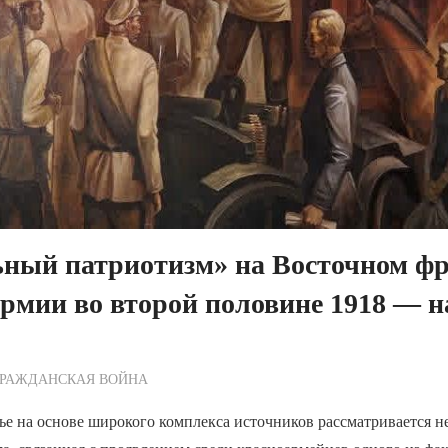
ьный патриотизм» на Восточном ф
рмии во второй половине 1918 — н
ежурный по Редакции
ГРАЖДАНСКАЯ ВОЙНА
ье на основе широкого комплекса источников рассматривается н