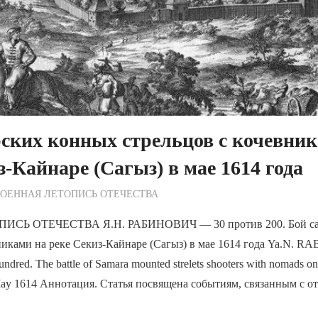
ских конных стрельцов с кочевни
з-Кайнаре (Сагыз) в мае 1614 года
ежурный по Редакции
ОЕННАЯ ЛЕТОПИСЬ ОТЕЧЕСТВА
СЬ ОТЕЧЕСТВА Я.Н. РАБИНОВИЧ — 30 против 200. Бой са
вниками на реке Секиз-Кайнаре (Сагыз) в мае 1614 года Ya.N.
hundred. The battle of Samara mounted strelets shooters with nomads on
 May 1614 Аннотация. Статья посвящена событиям, связанным с о