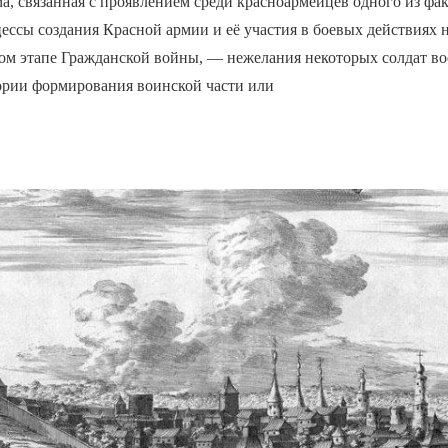
а, связанная с проявлением среди красноармейцев одного из фак
ссы создания Красной армии и её участия в боевых действиях 
ом этапе Гражданской войны, — нежелания некоторых солдат вое
ории формирования воинской части или