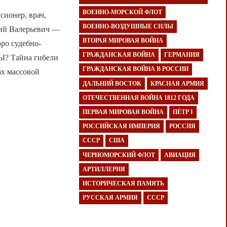
ВОЕННО-МОРСКОЙ ФЛОТ
онер, врач,
ВОЕННО-ВОЗДУШНЫЕ СИЛЫ
ний Валерьевич —
ВТОРАЯ МИРОВАЯ ВОЙНА
ро судебно-
ГРАЖДАНСКАЯ ВОЙНА
ГЕРМАНИЯ
Ы? Тайна гибели
ГРАЖДАНСКАЯ ВОЙНА В РОССИИ
ах массовой
ДАЛЬНИЙ ВОСТОК
КРАСНАЯ АРМИЯ
ОТЕЧЕСТВЕННАЯ ВОЙНА 1812 ГОДА
ПЕРВАЯ МИРОВАЯ ВОЙНА
ПЁТР I
РОССИЙСКАЯ ИМПЕРИЯ
РОССИЯ
СССР
США
ЧЕРНОМОРСКИЙ ФЛОТ
АВИАЦИЯ
АРТИЛЛЕРИЯ
ИСТОРИЧЕСКАЯ ПАМЯТЬ
РУССКАЯ АРМИЯ
СССР