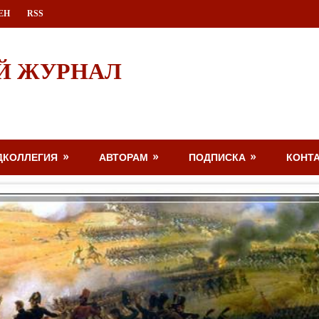
ЕН
RSS
Й ЖУРНАЛ
ДКОЛЛЕГИЯ
АВТОРАМ
ПОДПИСКА
КОНТ