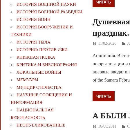
ЧИТАТЬ
ИСТОРИЯ ВОЕННОЙ НАУКИ
ИСТОРИЯ ВОЕННОЙ РАЗВЕДКИ
Душевная 
ИСТОРИЯ ВОИН
ИСТОРИЯ ВООРУЖЕНИЯ И
праздни
ТЕХНИКИ
ИСТОРИЯ ТЫЛА
11/02/2020
Д
А
ИСТОРИЯ: ПРОТИВ ЛЖИ
Аннотация. В стат
КНИЖНАЯ ПОЛКА
по организации и 
КРИТИКА И БИБЛИОГРАФИЯ
впервые вводят в н
ЛОКАЛЬНЫЕ ВОЙНЫ
МЕМУАРЫ
of the Samara Febru
МУНДИР ОТЕЧЕСТВА
НАУЧНЫЕ СООБЩЕНИЯ И
ЧИТАТЬ
ИНФОРМАЦИЯ
НАЦИОНАЛЬНАЯ
А БЫЛИ
БЕЗОПАСНОСТЬ
НЕОПУБЛИКОВАННЫЕ
16/08/2011
Д
С