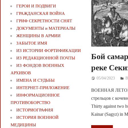
ГЕРОИ И ПОДВИГИ
ГРАЖДАНСКАЯ ВОЙНА
ГРИФ СЕКРЕТНОСТИ СНЯТ
ДОКУМЕНТЫ и МАТЕРИАЛЫ
ЖЕНЩИНЫ В АРМИИ
ЗАБЫТОЕ ИМЯ
ИЗ ИСТОРИИ ФОРТИФИКАЦИИ
Бой самар
ИЗ РЕДАКЦИОННОЙ ПОЧТЫ
ИЗ ФОНДОВ ВОЕННЫХ
реке Секи
АРХИВОВ
05/04/2023
Д
В
ИМЕНА И СУДЬБЫ
ИНТЕРНЕТ-ПРИЛОЖЕНИЕ
ВОЕННАЯ ЛЕТОПИ
ИНФОРМАЦИОННОЕ
стрельцов с коче
ПРОТИВОБОРСТВО
Thirty against two 
ИСТОРИОГРАФИЯ
Kainar (Sagyz) in
ИСТОРИЯ ВОЕННОЙ
МЕДИЦИНЫ