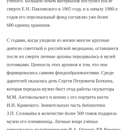
учёного. Большой объём материалов поступил после
смерти Е.Н. Павловского в 1965 году, и к началу 1980-х
годов его персональный фонд составлял уже более
600 единиц хранения.
С годами, когда уходили из жизни многие крупные
деятели советской и российской медицины, оставшиеся
после их смерти личные архивы передавались в музей
потомками. Ценность этих архивов в том, что они
формировались самими фондообразователями. Среди
дарителей оказалась дочь Сергея Петровича Боткина,
которая передала музею бюст отца работы скульптора
М.М. Антокольского и копию с его портрета кисти
И.Н. Крамского. Значительную часть библиотеки
З.П. Соловьёва в количестве более 500 томов подарила
музею его племянница. Личные вещи учёных
передавались родственниками В.А. Оппеля, Р.Р. Вредена,