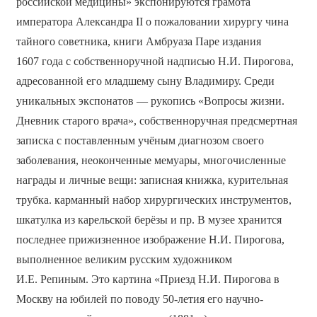
российской медицины» экспонируются грамота
императора Александра II о пожаловании хирургу чина
тайного советника, книги Амбруаза Паре издания
1607 года с собственноручной надписью Н.И. Пирогова,
адресованной его младшему сыну Владимиру. Среди
уникальных экспонатов — рукопись «Вопросы жизни.
Дневник старого врача», собственноручная предсмертная
записка с поставленным учёным диагнозом своего
заболевания, неоконченные мемуары, многочисленные
награды и личные вещи: записная книжка, курительная
трубка. карманный набор хирургических инструментов,
шкатулка из карельской берёзы и пр. В музее хранится
последнее прижизненное изображение Н.И. Пирогова,
выполненное великим русским художником
И.Е. Репиным. Это картина «Приезд Н.И. Пирогова в
Москву на юбилей по поводу 50-летия его научно-