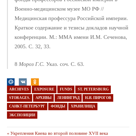
Военно-медицинском музее МО РФ //
Медицинская профессура Российской империи.
Краткое содержание и тезисы докладов научной
конференции. М.: ММА имени И.М. Сеченова,
2005. С. 32, 33.
8
Мороз Г.С.
Указ. соч. С. 63.
ARCHIVES
EXPOSURE
FUNDS
ST. PETERSBURG
STORAGES.
АРХИВЫ
ЛЕНИНГРАД
Н.И. ПИРОГОВ
САНКТ-ПЕТЕРБУРГ
ФОНДЫ
ХРАНИЛИЩА
ЭКСПОЗИЦИИ
Навигация
Предыдущая
Укрепления Киева во второй половине XVII века