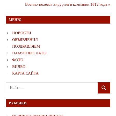
публикация
Следующая
Военно-полевая хирургия в кампании 1812 года
по
публикация
записям
МЕНЮ
НОВОСТИ
ОБЪЯВЛЕНИЯ
ПОЗДРАВЛЯЕМ
ПАМЯТНЫЕ ДАТЫ
ФОТО
ВИДЕО
КАРТА САЙТА
Поиск
ПОИСК
для:
РУБРИКИ