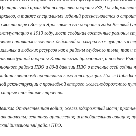
(Центральный архив Министерства обороны РФ, Государственн
 архивов, а также специальных изданий рассказывается о строи
моста через Волгу в Ярославле и его обороне в годы Великой 
эксплуатацию в 1913 году, мост соединил восточные регионы с
ловиях начавшихся военных действий он сыграл важную роль в пе
альных и людских ресурсов как в районы глубокого тыла, так и 
ивовоздушной обороны Калининского бригадного, а позднее Рыби
зионного района ПВО и 80-й дивизии ПВО в течение всей войны 
падания авиабомб противника в его конструкции. После Победы
ной реконструкции с прокладкой второго железнодорожного пут
о старые пролётные строения.
Великая Отечественная война; железнодорожный мост; против
е авианалёты; зенитная артиллерия; истребительная авиация; 
ский дивизионный район ПВО.