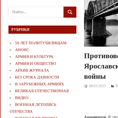
Поиск
ПОИСК
для:
РУБРИКИ
50 ЛЕТ ПОЛИТУЧИЛИЩАМ
АНОНС
Противово
АРМИЯ И КУЛЬТУРА
АРМИЯ И ОБЩЕСТВО
Ярославск
АРХИВ ЖУРНАЛА
войны
БЕЗ СРОКА ДАВНОСТИ
В ЗАРУБЕЖНЫХ АРМИЯХ
08/01/2025
Д
ВЕЛИКАЯ ОТЕЧЕСТВЕННАЯ
ВИДЕО
ВОЕННАЯ ЛЕТОПИСЬ
ОТЕЧЕСТВА
Аннотация.
В ста