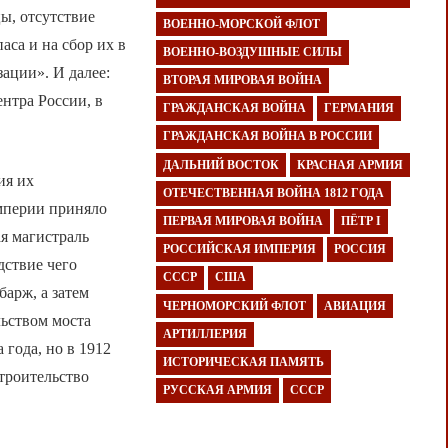
ы, отсутствие
ВОЕННО-МОРСКОЙ ФЛОТ
аса и на сбор их в
ВОЕННО-ВОЗДУШНЫЕ СИЛЫ
зации». И далее:
ВТОРАЯ МИРОВАЯ ВОЙНА
ентра России, в
ГРАЖДАНСКАЯ ВОЙНА
ГЕРМАНИЯ
ГРАЖДАНСКАЯ ВОЙНА В РОССИИ
ДАЛЬНИЙ ВОСТОК
КРАСНАЯ АРМИЯ
ия их
ОТЕЧЕСТВЕННАЯ ВОЙНА 1812 ГОДА
империи приняло
ПЕРВАЯ МИРОВАЯ ВОЙНА
ПЁТР I
я магистраль
РОССИЙСКАЯ ИМПЕРИЯ
РОССИЯ
дствие чего
СССР
США
арж, а затем
ЧЕРНОМОРСКИЙ ФЛОТ
АВИАЦИЯ
ьством моста
АРТИЛЛЕРИЯ
 года, но в 1912
ИСТОРИЧЕСКАЯ ПАМЯТЬ
строительство
РУССКАЯ АРМИЯ
СССР