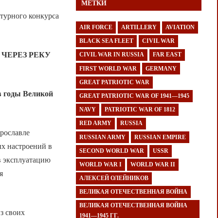
МЕТКИ
турного конкурса
AIR FORCE
ARTILLERY
AVIATION
BLACK SEA FLEET
CIVIL WAR
ЧЕРЕЗ РЕКУ
CIVIL WAR IN RUSSIA
FAR EAST
FIRST WORLD WAR
GERMANY
GREAT PATRIOTIC WAR
в годы Великой
GREAT PATRIOTIC WAR OF 1941—1945
NAVY
PATRIOTIC WAR OF 1812
RED ARMY
RUSSIA
Ярославле
RUSSIAN ARMY
RUSSIAN EMPIRE
ых настроений в
SECOND WORLD WAR
USSR
в эксплуатацию
WORLD WAR I
WORLD WAR II
я
АЛЕКСЕЙ ОЛЕЙНИКОВ
ВЕЛИКАЯ ОТЕЧЕСТВЕННАЯ ВОЙНА
ВЕЛИКАЯ ОТЕЧЕСТВЕННАЯ ВОЙНА
з своих
1941—1945 ГГ.