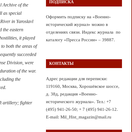
ПОДПИСКА
l Archive of the
l as special
Оформить подписку на «Военно-
 River in Yaroslavl
исторический журнал» можно в
d the eastern
отделениях связи. Индекс журнала по
stilities, it played
каталогу «Пресса России» – 39887.
 to both the areas of
bsequently succeeded
ense Division, were
КОНТАКТЫ
duration of the war.
Адрес редакции для переписки:
ncluding the
119160, Москва, Хорошёвское шоссе,
ced.
д. 38д, редакция «Военно-
исторического журнала». Тел.: +7
artillery; fighter
(495) 941-26-50; + 7 (495) 941-26-12.
E-mail: Mil_Hist_magazin@mail.ru