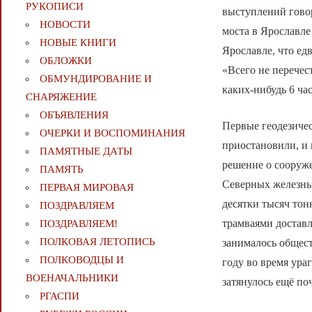
РУКОПИСИ
выступлений говор
НОВОСТИ
моста в Ярославле
НОВЫЕ КНИГИ
Ярославле, что ед
ОБЛОЖКИ
«Всего не перечес
ОБМУНДИРОВАНИЕ И
каких-нибудь 6 ча
СНАРЯЖЕНИЕ
ОБЪЯВЛЕНИЯ
Первые геодезичес
ОЧЕРКИ И ВОСПОМИНАНИЯ
приостановили, и 
ПАМЯТНЫЕ ДАТЫ
решение о сооруже
ПАМЯТЬ
Северных железны
ПЕРВАЯ МИРОВАЯ
десятки тысяч тон
ПОЗДРАВЛЯЕМ
трамваями достав
ПОЗДРАВЛЯЕМ!
ПОЛКОВАЯ ЛЕТОПИСЬ
занималось общест
ПОЛКОВОДЦЫ И
году во время ура
ВОЕНАЧАЛЬНИКИ
затянулось ещё поч
РГАСПИ