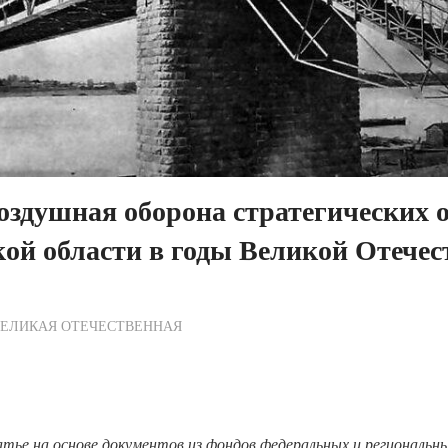
здушная оборона стратегических 
ой области в годы Великой Отечес
ежурный по Редакции
ВЕЛИКАЯ ОТЕЧЕСТВЕННАЯ
тье на основе документов из фондов федеральных и региональн