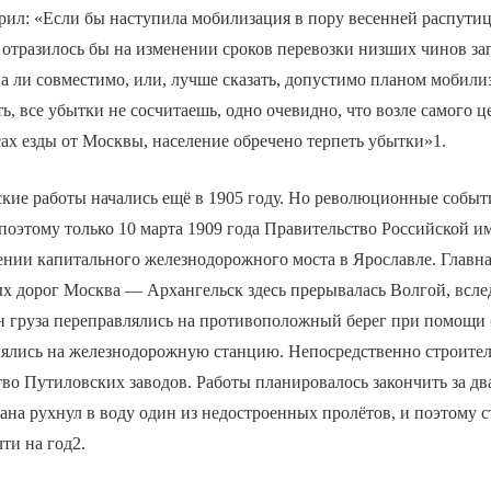
ил: «Если бы наступила мобилизация в пору весенней распутиц
 отразилось бы на изменении сроков перевозки низших чинов зап
ва ли совместимо, или, лучше сказать, допустимо планом мобили
ть, все убытки не сосчитаешь, одно очевидно, что возле самого ц
сах езды от Москвы, население обречено терпеть убытки»1.
кие работы начались ещё в 1905 году. Но революционные событ
поэтому только 10 марта 1909 года Правительство Российской 
нии капитального железнодорожного моста в Ярославле. Главна
х дорог Москва — Архангельск здесь прерывалась Волгой, всле
н груза переправлялись на противоположный берег при помощи б
лялись на железнодорожную станцию. Непосредственно строител
во Путиловских заводов. Работы планировалось закончить за два
гана рухнул в воду один из недостроенных пролётов, и поэтому 
ти на год2.