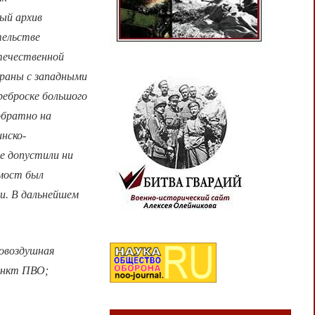
ый архив
тельстве
Отечественной
траны с западными
реброске большого
обратно на
нско-
не допустили ни
 мост был
и. В дальнейшем
овоздушная
пункт ПВО;