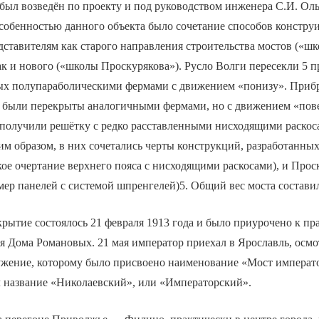
был возведён по проекту и под руководством инженера С.И. Ол
собенностью данного объекта было сочетание способов констру
ставителям как старого направления строительства мостов («ш
ак и нового («школы Проскурякова»). Русло Волги пересекли 5 п
тых полупараболическими фермами с движением «понизу». Приб
 были перекрыты аналогичными фермами, но с движением «пов
 получили решётку с редко расставленными нисходящими раскос
м образом, в них сочетались черты конструкций, разработанны
ое очертание верхнего пояса с нисходящими раскосами), и Про
ер панелей с системой шпренгелей)5. Общий вес моста составил
рытие состоялось 21 февраля 1913 года и было приурочено к пр
я Дома Романовых. 21 мая император приехал в Ярославль, осмо
ужение, которому было присвоено наименование «Мост императо
л название «Николаевский», или «Императорский».