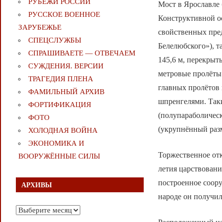
РУБЕЖИ РОССИИ
Мост в Ярославле 
РУССКОЕ ВОЕННОЕ
Конструктивной о
ЗАРУБЕЖЬЕ
свойственных пред
СПЕЦСЛУЖБЫ
Белелюбского»), т
СПРАШИВАЕТЕ — ОТВЕЧАЕМ
145,6 м, перекры
СУЖДЕНИЯ. ВЕРСИИ
метровые пролёты
ТРАГЕДИЯ ПЛЕНА
главных пролётов
ФАМИЛЬНЫЙ АРХИВ
шпренгелями. Таки
ФОРТИФИКАЦИЯ
(полупараболическ
ФОТО
(укрупнённый разм
ХОЛОДНАЯ ВОЙНА
ЭКОНОМИКА И
Торжественное отк
ВООРУЖЁННЫЕ СИЛЫ
летия царствовани
построенное соор
АРХИВЫ
народе он получи
Архивы