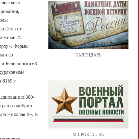
ьшевского.
ирования,
колы
ролётов по
режные 25-
ерху». Фермы
ами со
КАЛЕНДАРЬ
х и Белелюбским3
скуряковым4
 6159 т.
азднованию 300-
трел и одобрил
ра Николая II». В
MILPORTAL.RU