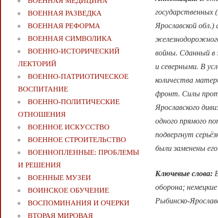
ВОЕННАЯ МЕДИЦИНА
государственных 
ВОЕННАЯ РАЗВЕДКА
Ярославской обл.)
ВОЕННАЯ РЕФОРМА
ВОЕННАЯ СИМВОЛИКА
железнодорожного 
ВОЕННО-ИСТОРИЧЕСКИЙ
войны. Сданный в 
ЛЕКТОРИЙ
и северными. В ус
ВОЕННО-ПАТРИОТИЧЕСКОЕ
количества матери
ВОСПИТАНИЕ
фронт. Силы прот
ВОЕННО-ПОЛИТИЧЕСКИE
Ярославского диви
ОТНОШЕНИЯ
одного прямого по
ВОЕННОЕ ИСКУССТВО
подвергнут серьёз
ВОЕННОЕ СТРОИТЕЛЬСТВО
были заменены ег
ВОЕННОПЛЕННЫЕ: ПРОБЛЕМЫ
И РЕШЕНИЯ
Ключевые слова:
ВОЕННЫЕ МУЗЕИ
оборона; немецки
ВОИНСКОЕ ОБУЧЕНИЕ
Рыбинско-Ярослав
ВОСПОМИНАНИЯ И ОЧЕРКИ
ВТОРАЯ МИРОВАЯ