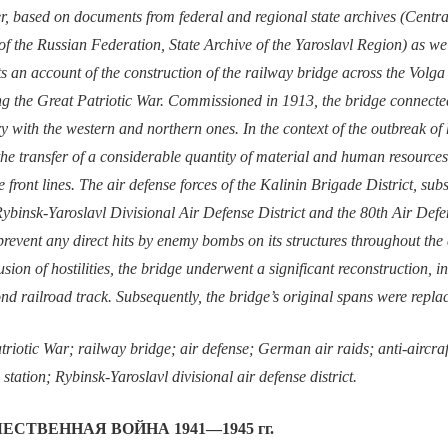
r, based on documents from federal and regional state archives (Centra
of the Russian Federation, State Archive of the Yaroslavl Region) as wel
ts an account of the construction of the railway bridge across the Volga
ng the Great Patriotic War. Commissioned in 1913, the bridge connecte
y with the western and northern ones. In the context of the outbreak of ho
n the transfer of a considerable quantity of material and human resources
e front lines. The air defense forces of the Kalinin Brigade District, su
 Rybinsk-Yaroslavl Divisional Air Defense District and the 80th Air Def
 prevent any direct hits by enemy bombs on its structures throughout the 
sion of hostilities, the bridge underwent a significant reconstruction, i
cond railroad track. Subsequently, the bridge’s original spans were repla
triotic War; railway bridge; air defense; German air raids; anti-aircraft 
 station; Rybinsk-Yaroslavl divisional air defense district.
СТВЕННАЯ ВОЙНА 1941—1945 гг.