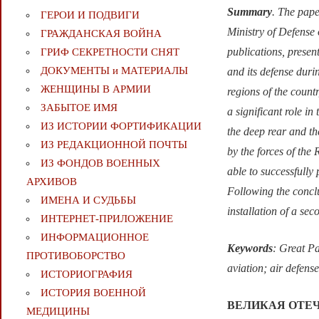
Summary
. The pape
ГЕРОИ И ПОДВИГИ
Ministry of Defense 
ГРАЖДАНСКАЯ ВОЙНА
publications, presen
ГРИФ СЕКРЕТНОСТИ СНЯТ
ДОКУМЕНТЫ и МАТЕРИАЛЫ
and its defense duri
ЖЕНЩИНЫ В АРМИИ
regions of the countr
ЗАБЫТОЕ ИМЯ
a significant role i
ИЗ ИСТОРИИ ФОРТИФИКАЦИИ
the deep rear and th
ИЗ РЕДАКЦИОННОЙ ПОЧТЫ
by the forces of the
ИЗ ФОНДОВ ВОЕННЫХ
able to successfully
АРХИВОВ
Following the conclu
ИМЕНА И СУДЬБЫ
installation of a se
ИНТЕРНЕТ-ПРИЛОЖЕНИЕ
ИНФОРМАЦИОННОЕ
Keywords
: Great Pa
ПРОТИВОБОРСТВО
aviation; air defense
ИСТОРИОГРАФИЯ
ИСТОРИЯ ВОЕННОЙ
ВЕЛИКАЯ ОТЕЧЕ
МЕДИЦИНЫ