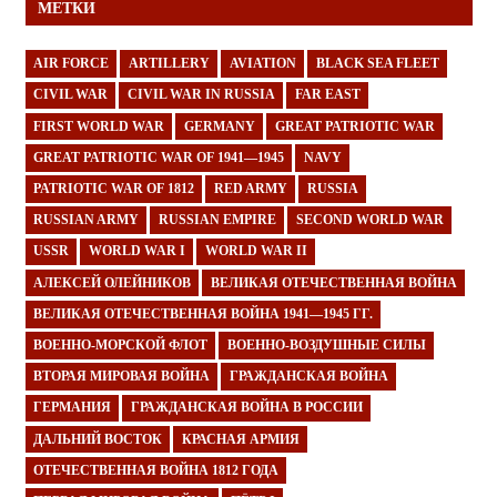
МЕТКИ
AIR FORCE
ARTILLERY
AVIATION
BLACK SEA FLEET
CIVIL WAR
CIVIL WAR IN RUSSIA
FAR EAST
FIRST WORLD WAR
GERMANY
GREAT PATRIOTIC WAR
GREAT PATRIOTIC WAR OF 1941—1945
NAVY
PATRIOTIC WAR OF 1812
RED ARMY
RUSSIA
RUSSIAN ARMY
RUSSIAN EMPIRE
SECOND WORLD WAR
USSR
WORLD WAR I
WORLD WAR II
АЛЕКСЕЙ ОЛЕЙНИКОВ
ВЕЛИКАЯ ОТЕЧЕСТВЕННАЯ ВОЙНА
ВЕЛИКАЯ ОТЕЧЕСТВЕННАЯ ВОЙНА 1941—1945 ГГ.
ВОЕННО-МОРСКОЙ ФЛОТ
ВОЕННО-ВОЗДУШНЫЕ СИЛЫ
ВТОРАЯ МИРОВАЯ ВОЙНА
ГРАЖДАНСКАЯ ВОЙНА
ГЕРМАНИЯ
ГРАЖДАНСКАЯ ВОЙНА В РОССИИ
ДАЛЬНИЙ ВОСТОК
КРАСНАЯ АРМИЯ
ОТЕЧЕСТВЕННАЯ ВОЙНА 1812 ГОДА