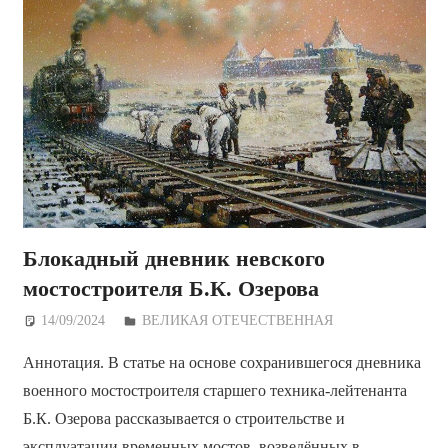
Блокадный дневник невского
мостостроителя Б.К. Озерова
14/09/2024
Дежурный по Редакции
ВЕЛИКАЯ ОТЕЧЕСТВЕННАЯ
Аннотация. В статье на основе сохранившегося дневника
военного мостостроителя старшего техника-лейтенанта
Б.К. Озерова рассказывается о строительстве и
эксплуатации временных мостов, возведённых в