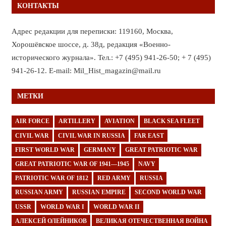
КОНТАКТЫ
Адрес редакции для переписки: 119160, Москва,
Хорошёвское шоссе, д. 38д, редакция «Военно-
исторического журнала». Тел.: +7 (495) 941-26-50; + 7 (495)
941-26-12. E-mail: Mil_Hist_magazin@mail.ru
МЕТКИ
AIR FORCE
ARTILLERY
AVIATION
BLACK SEA FLEET
CIVIL WAR
CIVIL WAR IN RUSSIA
FAR EAST
FIRST WORLD WAR
GERMANY
GREAT PATRIOTIC WAR
GREAT PATRIOTIC WAR OF 1941—1945
NAVY
PATRIOTIC WAR OF 1812
RED ARMY
RUSSIA
RUSSIAN ARMY
RUSSIAN EMPIRE
SECOND WORLD WAR
USSR
WORLD WAR I
WORLD WAR II
АЛЕКСЕЙ ОЛЕЙНИКОВ
ВЕЛИКАЯ ОТЕЧЕСТВЕННАЯ ВОЙНА