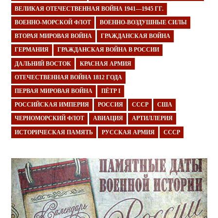
ВЕЛИКАЯ ОТЕЧЕСТВЕННАЯ ВОЙНА 1941—1945 ГГ.
ВОЕННО-МОРСКОЙ ФЛОТ
ВОЕННО-ВОЗДУШНЫЕ СИЛЫ
ВТОРАЯ МИРОВАЯ ВОЙНА
ГРАЖДАНСКАЯ ВОЙНА
ГЕРМАНИЯ
ГРАЖДАНСКАЯ ВОЙНА В РОССИИ
ДАЛЬНИЙ ВОСТОК
КРАСНАЯ АРМИЯ
ОТЕЧЕСТВЕННАЯ ВОЙНА 1812 ГОДА
ПЕРВАЯ МИРОВАЯ ВОЙНА
ПЁТР I
РОССИЙСКАЯ ИМПЕРИЯ
РОССИЯ
СССР
США
ЧЕРНОМОРСКИЙ ФЛОТ
АВИАЦИЯ
АРТИЛЛЕРИЯ
ИСТОРИЧЕСКАЯ ПАМЯТЬ
РУССКАЯ АРМИЯ
СССР