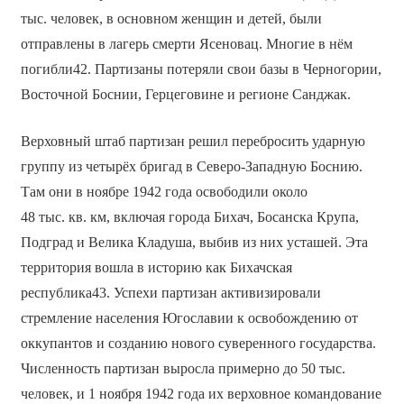
тыс. человек, в основном женщин и детей, были
отправлены в лагерь смерти Ясеновац. Многие в нём
погибли42. Партизаны потеряли свои базы в Черногории,
Восточной Боснии, Герцеговине и регионе Санджак.
Верховный штаб партизан решил перебросить ударную
группу из четырёх бригад в Северо-Западную Боснию.
Там они в ноябре 1942 года освободили около
48 тыс. кв. км, включая города Бихач, Босанска Крупа,
Подград и Велика Кладуша, выбив из них усташей. Эта
территория вошла в историю как Бихачская
республика43. Успехи партизан активизировали
стремление населения Югославии к освобождению от
оккупантов и созданию нового суверенного государства.
Численность партизан выросла примерно до 50 тыс.
человек, и 1 ноября 1942 года их верховное командование