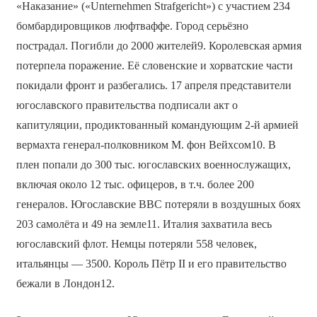
«Наказание» («Unternehmen Strafgericht») с участием 234
бомбардировщиков люфтваффе. Город серьёзно
пострадал. Погибли до 2000 жителей9. Королевская армия
потерпела поражение. Её словенские и хорватские части
покидали фронт и разбегались. 17 апреля представители
югославского правительства подписали акт о
капитуляции, продиктованный командующим 2-й армией
вермахта генерал-полковником М. фон Вейхсом10. В
плен попали до 300 тыс. югославских военнослужащих,
включая около 12 тыс. офицеров, в т.ч. более 200
генералов. Югославские ВВС потеряли в воздушных боях
203 самолёта и 49 на земле11. Италия захватила весь
югославский флот. Немцы потеряли 558 человек,
итальянцы — 3500. Король Пётр II и его правительство
бежали в Лондон12.