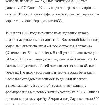
человек, партизан — 25,9 тыс. убитыми и 29,3 тыс.
ранеными37. Около 80 тыс. партизан сражались против
около 650 тыс. солдат и офицеров оккупантов, сербских и
хорватских коллаборационистов38.
15 января 1942 года немецкое командование начало
второе наступление на партизан в Восточной Боснии под
кодовым наименованием «Юго-Восточная Хорватия»
(Unternehmen Südostkroatien). В ней участвовали немецкие
342-я и 718-я пехотные дивизии, танковый батальон и 12
батальонов усташей общей численностью около 45 тыс.
человек. Им противостояли 1-я пролетарская бригада и
несколько отрядов численностью до 6000 партизан.
Вытесненные из Восточной Боснии партизанские
формирования в суровых зимних условиях 27 и 28 января
прошли к горному хребту Яхорина под Сараево около 300