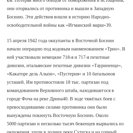
км. Потеряв много бойцов от обморожения и истощения,
они оторвались от противника и вышли в Западную
Боснию. Эти действия вошли в историю Народно-
освободительной войны как «Игманский марш»39.
15 апреля 1942 года оккупанты в Восточной Боснии
начали операцию под кодовым наименованием «Трио». В
ней участвовали немецкие 718-я и 717-я пехотные
дивизии, итальянские пехотные дивизии «Тауриненце»,
«Какаторе дель Альпи», «Пустерия» и 10 батальонов
усташей. Им противостояли 18 тыс. партизан под
командованием Верховного штаба, находившегося в
городе Фоча на реке Дрина40. В ходе тяжёлых боев с
превосходившими силами противника они были
вынуждены покинуть Восточную Боснию. Около
5000 партизан и несколько тысяч беженцев вырвались из
окружения, ушли в долину реки Сутеска и на горный