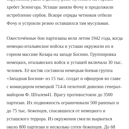
хребет Зеленгора. Усташи заняли Фочу и продолжили
истребление сербов. Вскоре отряды четников отбили
Фочу и устроили резню оставшихся там мусульман.
Ожесточённые бои партизаны вели летом 1942 года, когда
немецко-итальянские войска и усташи окружили их в
горном массиве Козара на западе Боснии. Группировка
немецких, итальянских войск и усташей включала 30 тыс.
человек. Её костяк составила немецкая боевая группа
«Западная Босния» из 15 тыс. солдат и офицеров во главе
с командиром немецкой 714-й пехотной дивизии генерал-
майором Ф. Шталем41. Врагу противостояли до 3500
партизан. Их подвижность ограничивали 500 раненых и
до 75 тыс. беженцев, спасавшихся от немецкого и
усташского террора. Из окружения смогли вырваться
около 800 партизан и несколько сотен беженцев. До 68