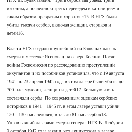
НГХ М. Будак заявил: «Треть сербов мы убьём, треть
изгоним, а последнюю треть переведём в католицизм и
таким образом превратим в хорватов»15. В НГХ были
убиты тысячи сербов, включая женщин, стариков и
детей16.
Власти НГХ создали крупнейший на Балканах лагерь
смерти в местечке Ясеновац на севере Боснии. После
войны Госкомиссия по расследованию преступлений
оккупантов и их пособников установила, что с 19 августа
1941 по 23 апреля 1945 года в этом лагере были убиты до
700 тыс. мужчин, женщин и детей17. Большую часть
составляли сербы. По современным оценкам сербских
историков в 1941—1945 гг. в этом лагере усташи убили
120—130 тыс. человек, в т.ч. до 81 тыс. сербов18.
Управлявший лагерями смерти генерал НГХ В. Любурич
9 октября 1942 года заявил, что «уничтожил в лагере