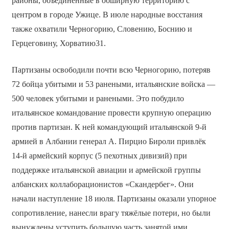
районы, объединённые в обширную территорию с
центром в городе Ужице. В июле народные восстания
также охватили Черногорию, Словению, Боснию и
Герцеговину, Хорватию31.
Партизаны освободили почти всю Черногорию, потеряв
72 бойца убитыми и 53 ранеными, итальянские войска —
500 человек убитыми и ранеными. Это побудило
итальянское командование провести крупную операцию
против партизан. К ней командующий итальянской 9-й
армией в Албании генерал А. Пирцио Бироли привлёк
14-й армейский корпус (5 пехотных дивизий) при
поддержке итальянской авиации и армейской группы
албанских коллаборационистов «Скандербег». Они
начали наступление 18 июля. Партизаны оказали упорное
сопротивление, нанесли врагу тяжёлые потери, но были
вынуждены уступить большую часть занятой ими