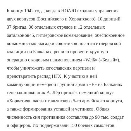
К концу 1942 года, когда в НОАЮ входили управления
двух корпусов (Боснийского и Хорватского), 10 дивизий,
37 бригад, 36 отдельных отрядов и 12 отдельных
батальонов45, гитлеровское командование, обеспокоенное
возможностью высадки союзников по антигитлеровской
коалиции на Балканах, решило провести крупную
операцию с кодовым наименованием «Weiß» («Белый»),
чтобы уничтожить югославских партизан и
предотвратить распад НГХ. К участию в ней
командующий немецкой группой армий «Е» на Балканах
генерал-полковник А. Лёр привлёк немецкий корпус
«Хорватия», части итальянского 5-го армейского корпуса,
а также формирования усташей и четников. Общая
численность сил противника составляла до 90 тыс. солдат
и офицеров. Их поддерживали 150 боевых самолётов.