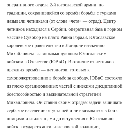
оперативного отдела 2-й югославской армии, по
традиции, сохранившейся со времён борьбы с турками,
называли четниками (от слова «чета» — отряд)
.
Центр
четников находился в Сербии, оперативная база в горном
массиве Сувобор на плато Равна Гора23. Югославское
королевское правительство в Лондоне назначило
Михайловича главнокомандующим Югославским
войском в Отечестве (ЮВвО). В отличие от четников
прежних времён — патриотов, готовых к
самопожертвованию в борьбе за свободу, ЮВвО состояло
из плохо организованных частей с низкими дисциплиной,
боеспособностью и выжидательной стратегией
Михайловича. Он ставил своим отрядам задачи защищать
сербское население от усташей и не ввязываться в бои с
немцами и итальянцами до вступления в Югославию
войск государств антигитлеровской коалиции,