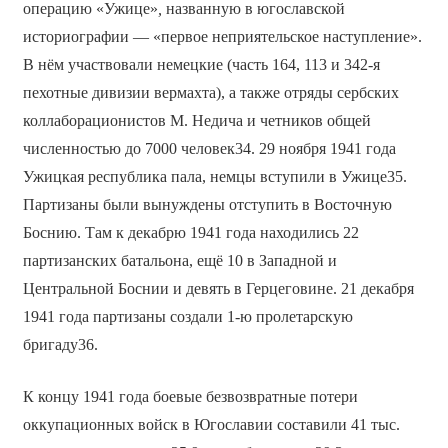
операцию «Ужице»
,
названную в югославской
историографии — «первое неприятельское наступление».
В нём участвовали немецкие (часть 164, 113 и 342-я
пехотные дивизии вермахта), а также отряды сербских
коллаборационистов М. Недича и четников общей
численностью до 7000 человек34. 29 ноября 1941 года
Ужицкая республика пала, немцы вступили в Ужице35.
Партизаны были вынуждены отступить в Восточную
Боснию. Там к декабрю 1941 года находились 22
партизанских батальона, ещё 10 в Западной и
Центральной Боснии и девять в Герцеговине. 21 декабря
1941 года партизаны создали 1-ю пролетарскую
бригаду36.
К концу 1941 года боевые безвозвратные потери
оккупационных войск в Югославии составили 41 тыс.