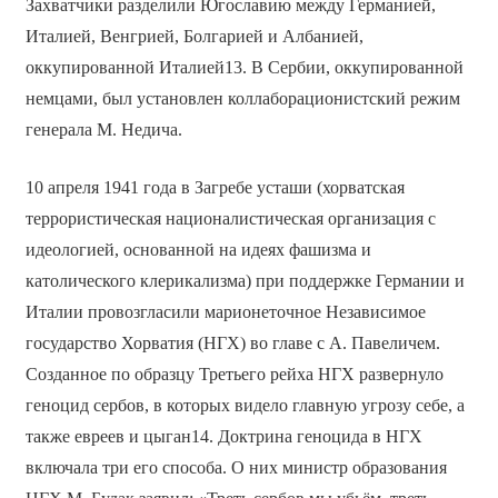
Захватчики разделили Югославию между Германией,
Италией, Венгрией, Болгарией и Албанией,
оккупированной Италией13. В Сербии, оккупированной
немцами, был установлен коллаборационистский режим
генерала М. Недича.
10 апреля 1941 года в Загребе усташи (хорватская
террористическая националистическая организация с
идеологией, основанной на идеях фашизма и
католического клерикализма) при поддержке Германии и
Италии провозгласили марионеточное Независимое
государство Хорватия (НГХ) во главе с А. Павеличем.
Созданное по образцу Третьего рейха НГХ развернуло
геноцид сербов, в которых видело главную угрозу себе, а
также евреев и цыган14. Доктрина геноцида в НГХ
включала три его способа. О них министр образования