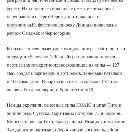
разгромили части четников и создали плацдарм на левом
берегу. Их основные силы после ожесточённых боев
переправились через Неретву и оторвались от
противника49, форсировали реку Дрина и ворвалась в
регион Санджак и Черногорию.
В начале апреля немецкое командование разработало план
операции «Schwarz» («Чёрный») и направило против
партизан многократно превосходившие их силы — 127
тыс. солдат и офицеров, 9 артполков, танковый батальон
и 160 самолётов. В партизанских частях были 19,7 тыс.
человек без артиллерии и бронетехники50.
Немцы окружили основные силы НОАЮ и штаб Тито в
долине реки Сутеска. Партизаны потеряли 7356 бойцов.
Многие, включая Тито, были ранены. Немцы уничтожили
3-ю дивизию партизан, оборонявшую госпиталь, убили