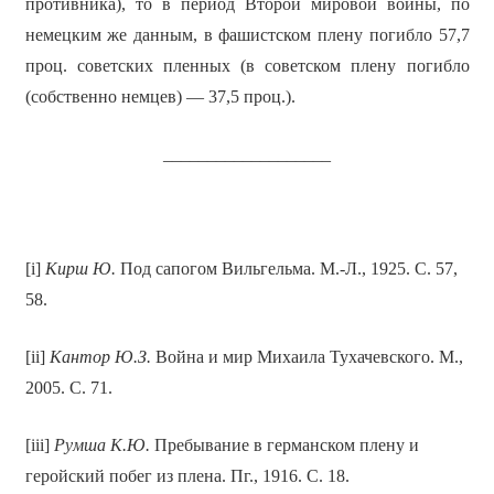
противника), то в период Второй мировой войны, по
немецким же данным, в фашистском плену погибло 57,7
проц. советских пленных (в советском плену погибло
(собственно немцев) — 37,5 проц.).
___________________
[i]
Кирш Ю.
Под сапогом Вильгельма. М.-Л., 1925. С. 57,
58.
[ii]
Кантор Ю.З.
Война и мир Михаила Тухачевского. М.,
2005. С. 71.
[iii]
Румша К.Ю.
Пребывание в германском плену и
геройский побег из плена. Пг., 1916. С. 18.