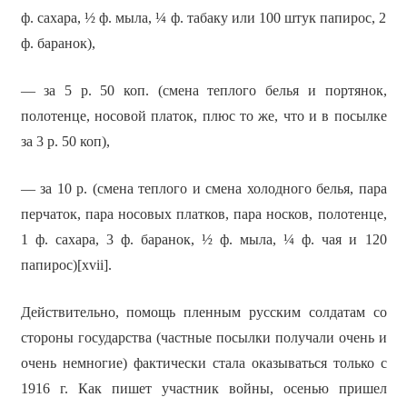
ф. сахара, ½ ф. мыла, ¼ ф. табаку или 100 штук папирос, 2
ф. баранок),
— за 5 р. 50 коп. (смена теплого белья и портянок,
полотенце, носовой платок, плюс то же, что и в посылке
за 3 р. 50 коп),
— за 10 р. (смена теплого и смена холодного белья, пара
перчаток, пара носовых платков, пара носков, полотенце,
1 ф. сахара, 3 ф. баранок, ½ ф. мыла, ¼ ф. чая и 120
папирос)[xvii].
Действительно, помощь пленным русским солдатам со
стороны государства (частные посылки получали очень и
очень немногие) фактически стала оказываться только с
1916 г. Как пишет участник войны, осенью пришел