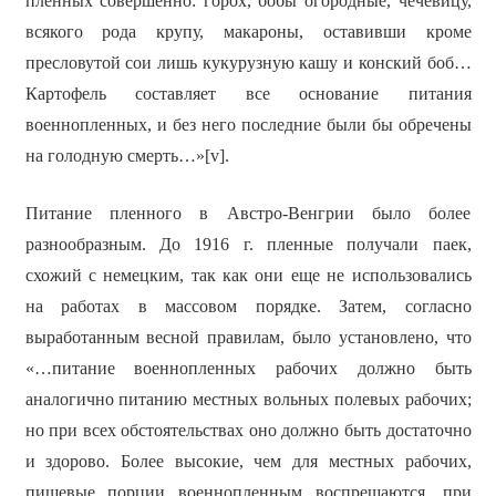
пленных совершенно: горох, бобы огородные, чечевицу,
всякого рода крупу, макароны, оставивши кроме
пресловутой сои лишь кукурузную кашу и конский боб…
Картофель составляет все основание питания
военнопленных, и без него последние были бы обречены
на голодную смерть…»[v].
Питание пленного в Австро-Венгрии было более
разнообразным. До 1916 г. пленные получали паек,
схожий с немецким, так как они еще не использовались
на работах в массовом порядке. Затем, согласно
выработанным весной правилам, было установлено, что
«…питание военнопленных рабочих должно быть
аналогично питанию местных вольных полевых рабочих;
но при всех обстоятельствах оно должно быть достаточно
и здорово. Более высокие, чем для местных рабочих,
пищевые порции военнопленным воспрещаются, при