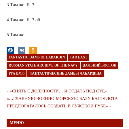
3 Там же. Л. 3.
4 Там же. Л. 3 об.
5 Там же.
FANTASTIC DAMS OF LABARDIN
FAR EAST
RUSSIAN STATE ARCHIVE OF THE NAVY
ДАЛЬНИЙ ВОСТОК
РГА ВМФ
ФАНТАСТИЧЕСКИЕ ДАМБЫ ЛАБАРДИНА
Навигация
Предыдущая
«СНЯТЬ С ДОЛЖНОСТИ… И ОТДАТЬ ПОД СУД»
Следующая
публикация
«…ГЛАВНУЮ ВОЕННО-МОРСКУЮ БАЗУ БАЛТФЛОТА
по
публикация
ПРЕДПОЛАГАЛОСЬ СОЗДАТЬ В ЛУЖСКОЙ ГУБЕ»
записям
МЕНЮ