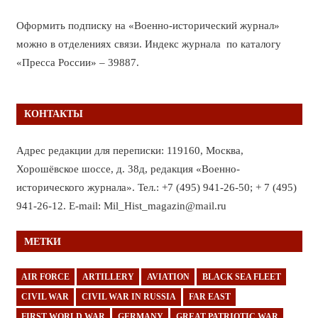
Оформить подписку на «Военно-исторический журнал»
можно в отделениях связи. Индекс журнала по каталогу
«Пресса России» – 39887.
КОНТАКТЫ
Адрес редакции для переписки: 119160, Москва,
Хорошёвское шоссе, д. 38д, редакция «Военно-
исторического журнала». Тел.: +7 (495) 941-26-50; + 7 (495)
941-26-12. E-mail: Mil_Hist_magazin@mail.ru
МЕТКИ
AIR FORCE
ARTILLERY
AVIATION
BLACK SEA FLEET
CIVIL WAR
CIVIL WAR IN RUSSIA
FAR EAST
FIRST WORLD WAR
GERMANY
GREAT PATRIOTIC WAR