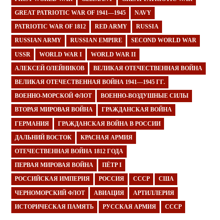
GREAT PATRIOTIC WAR OF 1941—1945
NAVY
PATRIOTIC WAR OF 1812
RED ARMY
RUSSIA
RUSSIAN ARMY
RUSSIAN EMPIRE
SECOND WORLD WAR
USSR
WORLD WAR I
WORLD WAR II
АЛЕКСЕЙ ОЛЕЙНИКОВ
ВЕЛИКАЯ ОТЕЧЕСТВЕННАЯ ВОЙНА
ВЕЛИКАЯ ОТЕЧЕСТВЕННАЯ ВОЙНА 1941—1945 ГГ.
ВОЕННО-МОРСКОЙ ФЛОТ
ВОЕННО-ВОЗДУШНЫЕ СИЛЫ
ВТОРАЯ МИРОВАЯ ВОЙНА
ГРАЖДАНСКАЯ ВОЙНА
ГЕРМАНИЯ
ГРАЖДАНСКАЯ ВОЙНА В РОССИИ
ДАЛЬНИЙ ВОСТОК
КРАСНАЯ АРМИЯ
ОТЕЧЕСТВЕННАЯ ВОЙНА 1812 ГОДА
ПЕРВАЯ МИРОВАЯ ВОЙНА
ПЁТР I
РОССИЙСКАЯ ИМПЕРИЯ
РОССИЯ
СССР
США
ЧЕРНОМОРСКИЙ ФЛОТ
АВИАЦИЯ
АРТИЛЛЕРИЯ
ИСТОРИЧЕСКАЯ ПАМЯТЬ
РУССКАЯ АРМИЯ
СССР