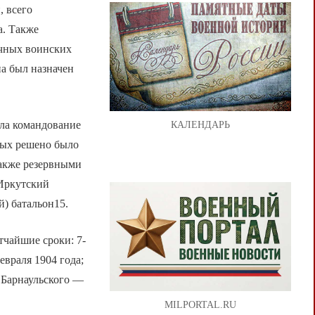
, всего
а. Также
ичных воинских
на был назначен
ла командование
КАЛЕНДАРЬ
ных решено было
также резервными
 Иркутский
) батальон15.
тчайшие сроки: 7-
евраля 1904 года;
о Барнаульского —
MILPORTAL.RU