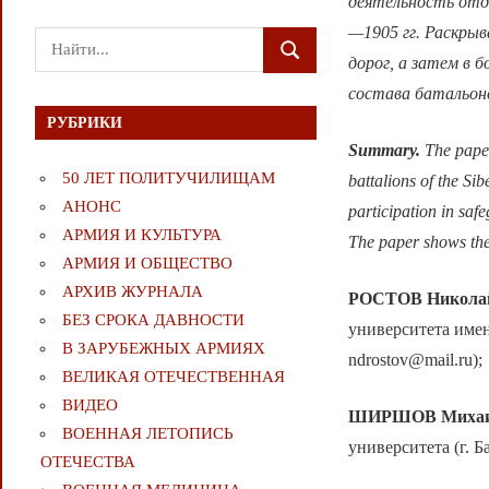
деятельность отде
—1905 гг. Раскрыв
Поиск
ПОИСК
дорог, а затем в 
для:
состава батальоно
РУБРИКИ
Summary.
The paper
50 ЛЕТ ПОЛИТУЧИЛИЩАМ
battalions of the Si
АНОНС
participation in saf
АРМИЯ И КУЛЬТУРА
The paper shows the 
АРМИЯ И ОБЩЕСТВО
АРХИВ ЖУРНАЛА
РОСТОВ Никола
БЕЗ СРОКА ДАВНОСТИ
университета имен
В ЗАРУБЕЖНЫХ АРМИЯХ
ndrostov@mail.ru);
ВЕЛИКАЯ ОТЕЧЕСТВЕННАЯ
ВИДЕО
ШИРШОВ Михаил
ВОЕННАЯ ЛЕТОПИСЬ
университета (г. Ба
ОТЕЧЕСТВА