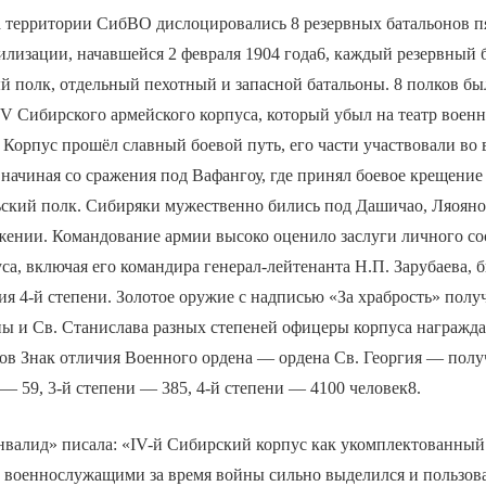
а территории СибВО дислоцировались 8 резервных батальонов п
илизации, начавшейся 2 февраля 1904 года6, каждый резервный 
й полк, отдельный пехотный и запасной батальоны. 8 полков б
V Сибирского армейского корпуса, который убыл на театр воен
. Корпус прошёл славный боевой путь, его части участвовали во
начиная со сражения под Вафангоу, где принял боевое крещение
ский полк. Сибиряки мужественно бились под Дашичао, Ляояно
ении. Командование армии высоко оценило заслуги личного сос
са, включая его командира генерал-лейтенанта Н.П. Зарубаева,
ия 4-й степени. Золотое оружие с надписью «За храбрость» полу
 и Св. Станислава разных степеней офицеры корпуса награждал
ов Знак отличия Военного ордена — ордена Св. Георгия — получ
 — 59, 3-й степени — 385, 4-й степени — 4100 человек8.
инвалид» писала: «IV-й Сибирский корпус как укомплектованный
военнослужащими за время войны сильно выделился и пользов