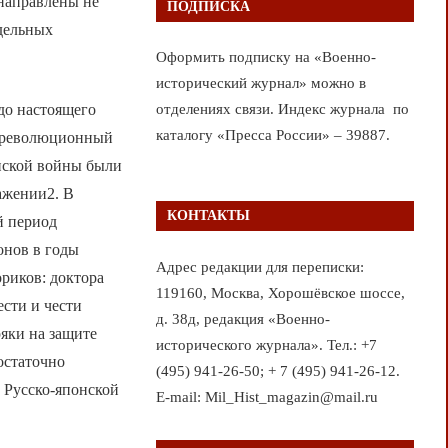
направлены не
ПОДПИСКА
тдельных
Оформить подписку на «Военно-
исторический журнал» можно в
до настоящего
отделениях связи. Индекс журнала по
каталогу «Пресса России» – 39887.
дореволюционный
нской войны были
ажении2. В
КОНТАКТЫ
й период
онов в годы
Адрес редакции для переписки:
риков: доктора
119160, Москва, Хорошёвское шоссе,
сти и чести
д. 38д, редакция «Военно-
яки на защите
исторического журнала». Тел.: +7
остаточно
(495) 941-26-50; + 7 (495) 941-26-12.
 Русско-японской
E-mail: Mil_Hist_magazin@mail.ru