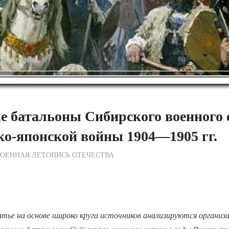
 батальоны Сибирского военного 
ко-японской войны 1904—1905 гг.
ежурный по Редакции
ОЕННАЯ ЛЕТОПИСЬ ОТЕЧЕСТВА
тье на основе широко круга источников анализируются организа