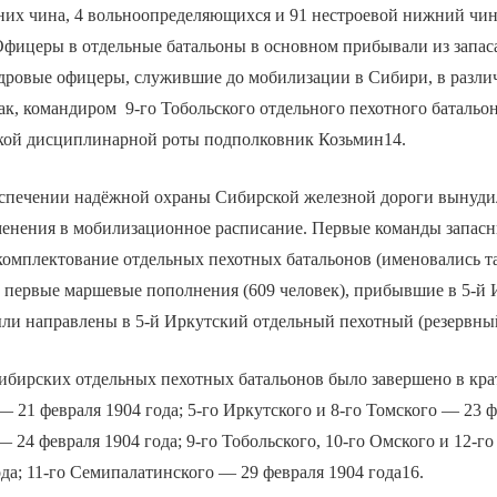
них чина, 4 вольноопределяющихся и 91 нестроевой нижний чин
Офицеры в отдельные батальоны в основном прибывали из запас
адровые офицеры, служившие до мобилизации в Сибири, в разл
к, командиром 9-го Тобольского отдельного пехотного батальо
кой дисциплинарной роты подполковник Козьмин14.
еспечении надёжной охраны Сибирской железной дороги вынуди
енения в мобилизационное расписание. Первые команды запас
укомплектование отдельных пехотных батальонов (именовались 
, первые маршевые пополнения (609 человек), прибывшие в 5-й
ли направлены в 5-й Иркутский отдельный пехотный (резервный
ибирских отдельных пехотных батальонов было завершено в кра
— 21 февраля 1904 года; 5-го Иркутского и 8-го Томского — 23 ф
— 24 февраля 1904 года; 9-го Тобольского, 10-го Омского и 12-г
ода; 11-го Семипалатинского — 29 февраля 1904 года16.