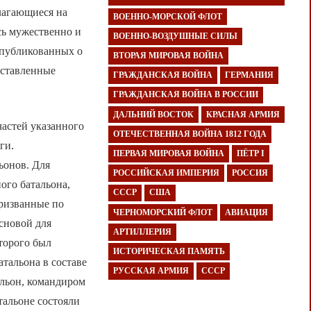
лагающиеся на
ВОЕННО-МОРСКОЙ ФЛОТ
сь мужественно и
ВОЕННО-ВОЗДУШНЫЕ СИЛЫ
 опубликованных о
ВТОРАЯ МИРОВАЯ ВОЙНА
оставленные
ГРАЖДАНСКАЯ ВОЙНА
ГЕРМАНИЯ
ГРАЖДАНСКАЯ ВОЙНА В РОССИИ
ДАЛЬНИЙ ВОСТОК
КРАСНАЯ АРМИЯ
частей указанного
ОТЕЧЕСТВЕННАЯ ВОЙНА 1812 ГОДА
ги.
ПЕРВАЯ МИРОВАЯ ВОЙНА
ПЁТР I
ьонов. Для
РОССИЙСКАЯ ИМПЕРИЯ
РОССИЯ
ого батальона,
СССР
США
призванные по
ЧЕРНОМОРСКИЙ ФЛОТ
АВИАЦИЯ
основой для
АРТИЛЛЕРИЯ
торого был
ИСТОРИЧЕСКАЯ ПАМЯТЬ
атальона в составе
РУССКАЯ АРМИЯ
СССР
льон, командиром
тальоне состояли