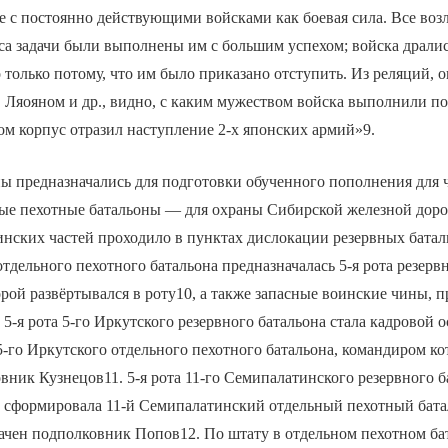
 с постоянно действующими войсками как боевая сила. Все воз
са задачи были выполнены им с большим успехом; войска драли
о только потому, что им было приказано отступить. Из реляций,
 Ляояном и др., видно, с каким мужеством войска выполнили п
ом корпус отразил наступление 2-х японских армий»9.
ы предназначались для подготовки обученного пополнения для 
ные пехотные батальоны — для охраны Сибирской железной доро
нских частей проходило в пунктах дислокации резервных батал
тдельного пехотного батальона предназначалась 5-я рота резервн
рой развёртывался в роту10, а также запасные воинские чины, 
 5-я рота 5-го Иркутского резервного батальона стала кадровой 
-го Иркутского отдельного пехотного батальона, командиром ко
вник Кузнецов11. 5-я рота 11-го Семипалатинского резервного б
 сформировала 11-й Семипалатинский отдельный пехотный бата
ачен подполковник Попов12. По штату в отдельном пехотном ба