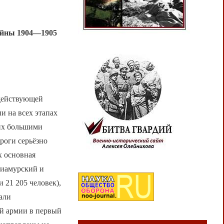
войны 1904—1905
 действующей
и на всех этапах
ших большими
роги серьёзно
х основная
риамурский и
 21 205 человек),
али
ой армии в первый