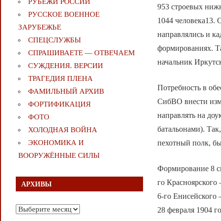
РУБЕЖИ РОССИИ
953 строевых ниж
РУССКОЕ ВОЕННОЕ
1044 человека13. 
ЗАРУБЕЖЬЕ
направлялись и к
СПЕЦСЛУЖБЫ
формированиях. Та
СПРАШИВАЕТЕ — ОТВЕЧАЕМ
начальник Иркутс
СУЖДЕНИЯ. ВЕРСИИ
ТРАГЕДИЯ ПЛЕНА
Потребность в об
ФАМИЛЬНЫЙ АРХИВ
СибВО внести изм
ФОРТИФИКАЦИЯ
направлять на до
ФОТО
батальонами). Так
ХОЛОДНАЯ ВОЙНА
пехотный полк, бы
ЭКОНОМИКА И
ВООРУЖЁННЫЕ СИЛЫ
Формирование 8 с
го Красноярского 
АРХИВЫ
6-го Енисейского 
Архивы
28 февраля 1904 г