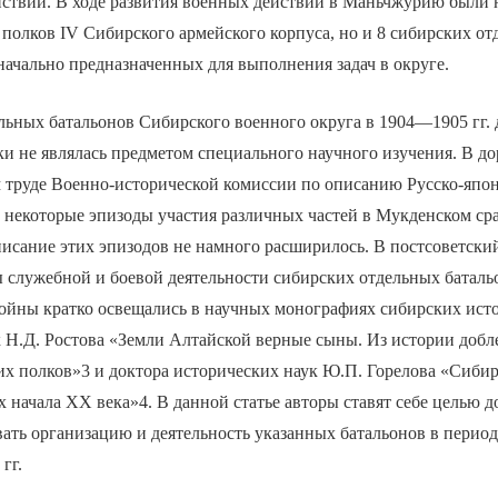
йствий. В ходе развития военных действий в Маньчжурию были 
 полков IV Сибирского армейского корпуса, но и 8 сибирских о
начально предназначенных для выполнения задач в округе.
льных батальонов Сибирского военного округа в 1904—1905 гг. 
ки не являлась предметом специального научного изучения. В 
м труде Военно-исторической комиссии по описанию Русско-япо
 некоторые эпизоды участия различных частей в Мукденском ср
писание этих эпизодов не намного расширилось. В постсоветски
 служебной и боевой деятельности сибирских отдельных баталь
ойны кратко освещались в научных монографиях сибирских исто
 Н.Д. Ростова «Земли Алтайской верные сыны. Из истории добле
х полков»3 и доктора исторических наук Ю.П. Горелова «Сибир
х начала XX века»4. В данной статье авторы ставят себе целью д
ать организацию и деятельность указанных батальонов в период
гг.