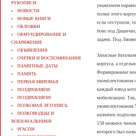
РУКОПИСИ
уважением наравне
НОВОСТИ
полки этого корпу
НОВЫЕ КНИГИ
если отступили, т
ОБЛОЖКИ
боях под Дашичао,
ОБМУНДИРОВАНИЕ И
задачи. Под Ляоян
СНАРЯЖЕНИЕ
ОБЪЯВЛЕНИЯ
Запасные батальон
ОЧЕРКИ И ВОСПОМИНАНИЯ
корпуса, а отдель
ПАМЯТНЫЕ ДАТЫ
Формирование вои
ПАМЯТЬ
укомплектования о
ПЕРВАЯ МИРОВАЯ
каждый взвод кото
ПОЗДРАВЛЯЕМ
мобилизации. Так,
ПОЗДРАВЛЯЕМ!
ПОЛКОВАЯ ЛЕТОПИСЬ
укомплектования 5
ПОЛКОВОДЦЫ И
назначен подполко
ВОЕНАЧАЛЬНИКИ
158 нижних чинов
РГАСПИ
которого был назн