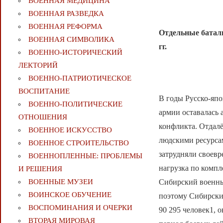
ВОЕННАЯ МЕДИЦИНА
ВОЕННАЯ РАЗВЕДКА
ВОЕННАЯ РЕФОРМА
О
тдельные батал
ВОЕННАЯ СИМВОЛИКА
гг.
ВОЕННО-ИСТОРИЧЕСКИЙ
ЛЕКТОРИЙ
ВОЕННО-ПАТРИОТИЧЕСКОЕ
ВОСПИТАНИЕ
В годы Русско-яп
ВОЕННО-ПОЛИТИЧЕСКИE
армии оставалась 
ОТНОШЕНИЯ
конфликта. Отдал
ВОЕННОЕ ИСКУССТВО
людскими ресурсам
ВОЕННОЕ СТРОИТЕЛЬСТВО
затрудняли своев
ВОЕННОПЛЕННЫЕ: ПРОБЛЕМЫ
нагрузка по компл
И РЕШЕНИЯ
Сибирский военные
ВОЕННЫЕ МУЗЕИ
ВОИНСКОЕ ОБУЧЕНИЕ
поэтому Сибирски
ВОСПОМИНАНИЯ И ОЧЕРКИ
90 295 человек1, 
ВТОРАЯ МИРОВАЯ