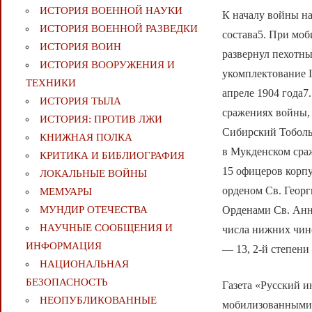
ИСТОРИЯ ВОЕННОЙ НАУКИ
К началу войны н
ИСТОРИЯ ВОЕННОЙ РАЗВЕДКИ
состава5. При моб
ИСТОРИЯ ВОИН
развернул пехотны
ИСТОРИЯ ВООРУЖЕНИЯ И
укомплектование I
ТЕХНИКИ
апреле 1904 года7
ИСТОРИЯ ТЫЛА
сражениях войны, 
ИСТОРИЯ: ПРОТИВ ЛЖИ
Сибирский Тоболь
КНИЖНАЯ ПОЛКА
в Мукденском сраж
КРИТИКА И БИБЛИОГРАФИЯ
15 офицеров корпу
ЛОКАЛЬНЫЕ ВОЙНЫ
орденом Св. Георг
МЕМУАРЫ
Орденами Св. Анны
МУНДИР ОТЕЧЕСТВА
НАУЧНЫЕ СООБЩЕНИЯ И
числа нижних чин
ИНФОРМАЦИЯ
— 13, 2-й степени
НАЦИОНАЛЬНАЯ
БЕЗОПАСНОСТЬ
Газета «Русский 
НЕОПУБЛИКОВАННЫЕ
мобилизованными 