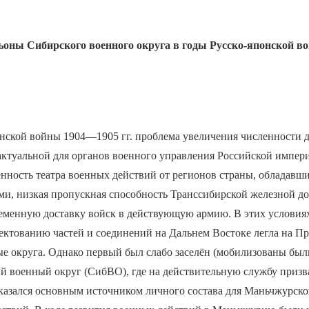
ьоны Сибирского военного округа в годы Русско-японской 
онской войны 1904—1905 гг. проблема увеличения численности
актуальной для органов военного управления Российской импери
ённость театра военных действий от регионов страны, обладав
и, низкая пропускная способность Транссибирской железной до
ременную доставку войск в действующую армию. В этих условия
ектованию частей и соединений на Дальнем Востоке легла на П
 округа. Однако первый был слабо заселён (мобилизованы были
й военный округ (СибВО), где на действительную службу призв
оказался основным источником личного состава для Маньчжурск