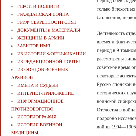
период боевых де
ГЕРОИ И ПОДВИГИ
только 8 пехотных
ГРАЖДАНСКАЯ ВОЙНА
батальонов, перво
ГРИФ СЕКРЕТНОСТИ СНЯТ
ДОКУМЕНТЫ и МАТЕРИАЛЫ
Деятельность отде
ЖЕНЩИНЫ В АРМИИ
времени фактичес
ЗАБЫТОЕ ИМЯ
период в 9-томно
ИЗ ИСТОРИИ ФОРТИФИКАЦИИ
рассмотрены лишь
ИЗ РЕДАКЦИОННОЙ ПОЧТЫ
советское время о
ИЗ ФОНДОВ ВОЕННЫХ
некоторые аспекты
АРХИВОВ
Русско-японской в
ИМЕНА И СУДЬБЫ
исторических наук
ИНТЕРНЕТ-ПРИЛОЖЕНИЕ
воинской сибирски
ИНФОРМАЦИОННОЕ
ПРОТИВОБОРСТВО
Отечества в война
ИСТОРИОГРАФИЯ
подробно исследов
ИСТОРИЯ ВОЕННОЙ
войны 1904—1905 
МЕДИЦИНЫ