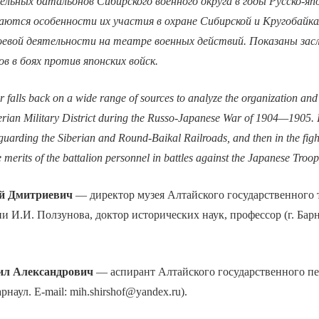
льных батальонов Сибирского военного округа в годы Русско-яп
аются особенности их участия в охране Сибирской и Кругобайк
боевой деятельности на театре военных действий. Показаны засл
в в боях против японских войск.
 falls back on a wide range of sources to analyze the organization and 
berian Military District during the Russo-Japanese War of 1904—1905. I
eguarding the Siberian and Round-Baikal Railroads, and then in the fig
merits of the battalion personnel in battles against the Japanese Troop
й Дмитриевич
— директор музея Алтайского государственного 
и И.И. Ползунова, доктор исторических наук, профессор (г. Барна
 Александрович
— аспирант Алтайского государственного пе
рнаул. E-mail: mih.shirshof@yandex.ru).