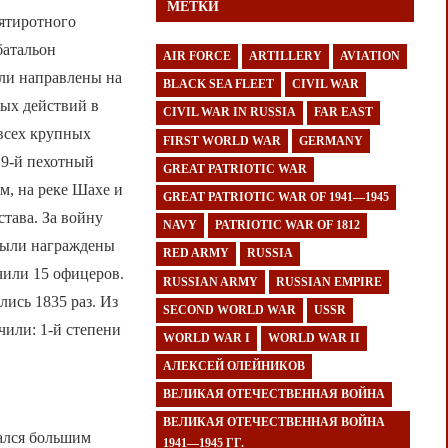
МЕТКИ
ятиротного
батальон
AIR FORCE
ARTILLERY
AVIATION
ыли направлены на
BLACK SEA FLEET
CIVIL WAR
ных действий в
CIVIL WAR IN RUSSIA
FAR EAST
 всех крупных
FIRST WORLD WAR
GERMANY
 9-й пехотный
GREAT PATRIOTIC WAR
м, на реке Шахе и
GREAT PATRIOTIC WAR OF 1941—1945
тава. За войну
NAVY
PATRIOTIC WAR OF 1812
 были награждены
RED ARMY
RUSSIA
чили 15 офицеров.
RUSSIAN ARMY
RUSSIAN EMPIRE
ись 1835 раз. Из
SECOND WORLD WAR
USSR
или: 1-й степени
WORLD WAR I
WORLD WAR II
АЛЕКСЕЙ ОЛЕЙНИКОВ
ВЕЛИКАЯ ОТЕЧЕСТВЕННАЯ ВОЙНА
ВЕЛИКАЯ ОТЕЧЕСТВЕННАЯ ВОЙНА
ался большим
1941—1945 ГГ.