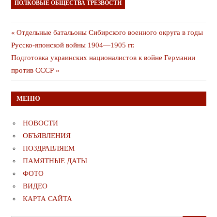
ПОЛКОВЫЕ ОБЩЕСТВА ТРЕЗВОСТИ
Навигация
Предыдущая
Отдельные батальоны Сибирского военного округа в годы
публикация
Русско-японской войны 1904—1905 гг.
по
Следующая
Подготовка украинских националистов к войне Германии
записям
публикация
против СССР
МЕНЮ
НОВОСТИ
ОБЪЯВЛЕНИЯ
ПОЗДРАВЛЯЕМ
ПАМЯТНЫЕ ДАТЫ
ФОТО
ВИДЕО
КАРТА САЙТА