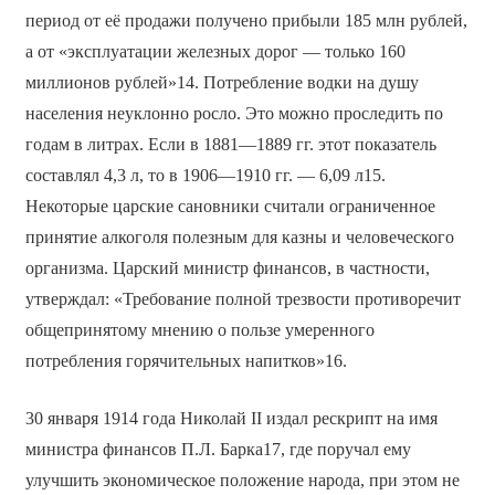
период от её продажи получено прибыли 185 млн рублей,
а от «эксплуатации железных дорог — только 160
миллионов рублей»14. Потребление водки на душу
населения неуклонно росло. Это можно проследить по
годам в литрах. Если в 1881—1889 гг. этот показатель
составлял 4,3 л, то в 1906—1910 гг. — 6,09 л15.
Некоторые царские сановники считали ограниченное
принятие алкоголя полезным для казны и человеческого
организма. Царский министр финансов, в частности,
утверждал: «Требование полной трезвости противоречит
общепринятому мнению о пользе умеренного
потребления горячительных напитков»16.
30 января 1914 года Николай II издал рескрипт на имя
министра финансов П.Л. Барка17, где поручал ему
улучшить экономическое положение народа, при этом не