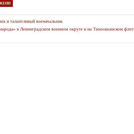
АЖЕНИ
я
ек и талантливый военачальник
 народа» в Ленинградском военном округе и на Тихоокеанском флот