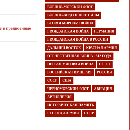
ВОЕННО-МОРСКОЙ ФЛОТ
ВОЕННО-ВОЗДУШНЫЕ СИЛЫ
ВТОРАЯ МИРОВАЯ ВОЙНА
е в предвоенные
ГРАЖДАНСКАЯ ВОЙНА
ГЕРМАНИЯ
ГРАЖДАНСКАЯ ВОЙНА В РОССИИ
ДАЛЬНИЙ ВОСТОК
КРАСНАЯ АРМИЯ
ОТЕЧЕСТВЕННАЯ ВОЙНА 1812 ГОДА
ПЕРВАЯ МИРОВАЯ ВОЙНА
ПЁТР I
РОССИЙСКАЯ ИМПЕРИЯ
РОССИЯ
СССР
США
ЧЕРНОМОРСКИЙ ФЛОТ
АВИАЦИЯ
АРТИЛЛЕРИЯ
ИСТОРИЧЕСКАЯ ПАМЯТЬ
РУССКАЯ АРМИЯ
СССР