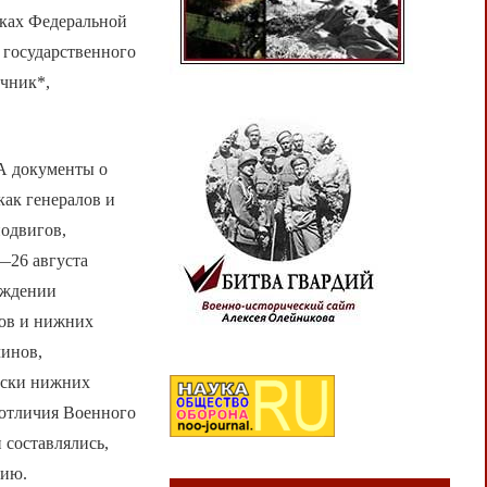
мках Федеральной
 государственного
очник*,
А документы о
ак генералов и
подвигов,
—26 августа
аждении
ов и нижних
чинов,
писки нижних
 отличия Военного
 составлялись,
нию.