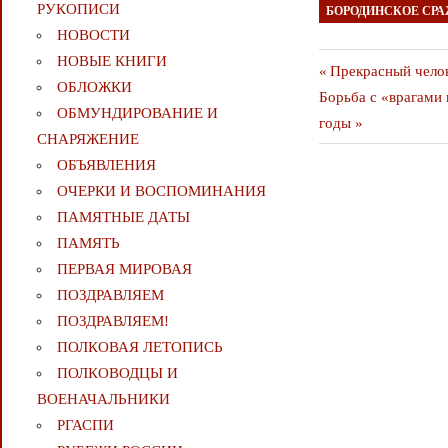
РУКОПИСИ
БОРОДИНСКОЕ СР
НОВОСТИ
НОВЫЕ КНИГИ
Навигаци
Предыдущая
Прекрасный челов
ОБЛОЖКИ
Следующая
публикация
Борьба с «врагами
по
ОБМУНДИРОВАНИЕ И
публикация
годы
СНАРЯЖЕНИЕ
записям
ОБЪЯВЛЕНИЯ
ОЧЕРКИ И ВОСПОМИНАНИЯ
ПАМЯТНЫЕ ДАТЫ
ПАМЯТЬ
ПЕРВАЯ МИРОВАЯ
ПОЗДРАВЛЯЕМ
ПОЗДРАВЛЯЕМ!
ПОЛКОВАЯ ЛЕТОПИСЬ
ПОЛКОВОДЦЫ И
ВОЕНАЧАЛЬНИКИ
РГАСПИ