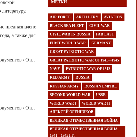
новской
МЕТКИ
 литературу.
AIR FORCE
ARTILLERY
AVIATION
BLACK SEA FLEET
CIVIL WAR
ие предназначено
CIVIL WAR IN RUSSIA
FAR EAST
ода, а также для
FIRST WORLD WAR
GERMANY
GREAT PATRIOTIC WAR
окументов / Отв.
GREAT PATRIOTIC WAR OF 1941—1945
NAVY
PATRIOTIC WAR OF 1812
RED ARMY
RUSSIA
RUSSIAN ARMY
RUSSIAN EMPIRE
SECOND WORLD WAR
USSR
WORLD WAR I
WORLD WAR II
окументов / Отв.
АЛЕКСЕЙ ОЛЕЙНИКОВ
ВЕЛИКАЯ ОТЕЧЕСТВЕННАЯ ВОЙНА
ВЕЛИКАЯ ОТЕЧЕСТВЕННАЯ ВОЙНА
1941—1945 ГГ.