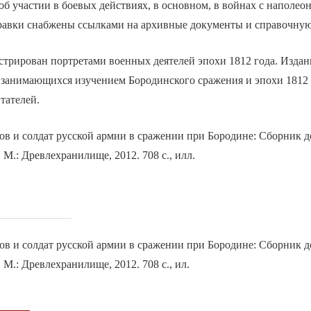
об участии в боевых действиях, в основном, в войнах с наполео
равки снабжены ссылками на архивные документы и справочную
трирован портретами военных деятелей эпохи 1812 года. Издан
 занимающихся изучением Бородинского сражения и эпохи 1812 г
тателей.
в и солдат русской армии в сражении при Бородине: Сборник д
 М.: Древлехранилище, 2012. 708 с., илл.
в и солдат русской армии в сражении при Бородине: Сборник д
 М.: Древлехранилище, 2012. 708 с., ил.