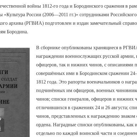
течественной войны 1812-го года и Бородинского сражения в ра
 «Культура России (2006—2011 гг.)» сотрудниками Российского
кого архива (РГВИА) подготовлен и издан замечательный справ
ям Бородина.
В сборнике опубликованы хранящиеся в РГВИ
награждении военнослужащих русской армии, к
офицеров, так и нижних чинов, с описаниями 
совершённых ими в Бородинском сражении 24
1812 года. Это рапорты военачальников о нагр
подчинённых им офицеров, военных чиновник
чинов; списки генералов, офицеров и нижних 
отличившихся в сражениях 24 и 26 августа; с
чинов, представленных к награждению знаком
ордена. Наградные списки опубликованы, как и
отдельно по каждой воинской части и соедине