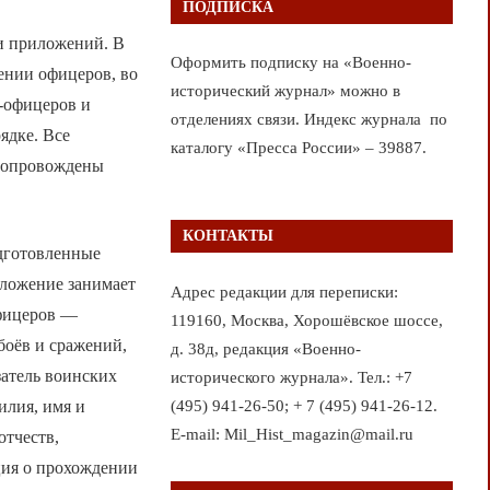
ПОДПИСКА
 и приложений. В
Оформить подписку на «Военно-
ении офицеров, во
исторический журнал» можно в
-офицеров и
отделениях связи. Индекс журнала по
ядке. Все
каталогу «Пресса России» – 39887.
 сопровождены
КОНТАКТЫ
одготовленные
ложение занимает
Адрес редакции для переписки:
офицеров —
119160, Москва, Хорошёвское шоссе,
боёв и сражений,
д. 38д, редакция «Военно-
затель воинских
исторического журнала». Тел.: +7
(495) 941-26-50; + 7 (495) 941-26-12.
илия, имя и
E-mail: Mil_Hist_magazin@mail.ru
отчеств,
ция о прохождении