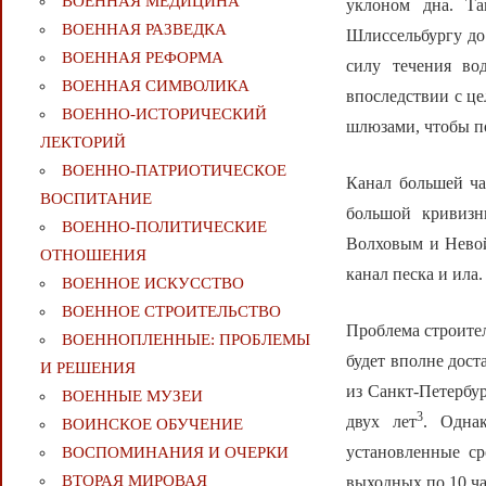
ВОЕННАЯ МЕДИЦИНА
уклоном дна. Та
ВОЕННАЯ РАЗВЕДКА
Шлиссельбургу до 
ВОЕННАЯ РЕФОРМА
силу течения во
ВОЕННАЯ СИМВОЛИКА
впоследствии с це
ВОЕННО-ИСТОРИЧЕСКИЙ
шлюзами, чтобы п
ЛЕКТОРИЙ
ВОЕННО-ПАТРИОТИЧЕСКОЕ
Канал большей ча
ВОСПИТАНИЕ
большой кривизн
ВОЕННО-ПОЛИТИЧЕСКИE
Волховым и Невой
ОТНОШЕНИЯ
канал песка и ила.
ВОЕННОЕ ИСКУССТВО
ВОЕННОЕ СТРОИТЕЛЬСТВО
Проблема строител
ВОЕННОПЛЕННЫЕ: ПРОБЛЕМЫ
будет вполне дост
И РЕШЕНИЯ
из Санкт-Петербу
ВОЕННЫЕ МУЗЕИ
3
двух лет
. Одна
ВОИНСКОЕ ОБУЧЕНИЕ
установленные ср
ВОСПОМИНАНИЯ И ОЧЕРКИ
ВТОРАЯ МИРОВАЯ
выходных по 10 ча