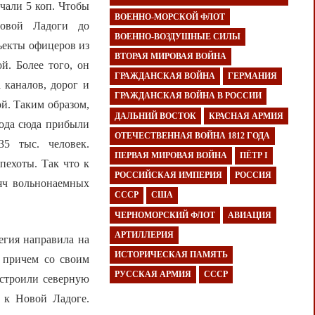
учали 5 коп. Чтобы
ВОЕННО-МОРСКОЙ ФЛОТ
Новой Ладоги до
ВОЕННО-ВОЗДУШНЫЕ СИЛЫ
ъекты офицеров из
ВТОРАЯ МИРОВАЯ ВОЙНА
й. Более того, он
ГРАЖДАНСКАЯ ВОЙНА
ГЕРМАНИЯ
 каналов, дорог и
ГРАЖДАНСКАЯ ВОЙНА В РОССИИ
ой. Таким образом,
ДАЛЬНИЙ ВОСТОК
КРАСНАЯ АРМИЯ
года сюда прибыли
ОТЕЧЕСТВЕННАЯ ВОЙНА 1812 ГОДА
5 тыс. человек.
ПЕРВАЯ МИРОВАЯ ВОЙНА
ПЁТР I
пехоты. Так что к
РОССИЙСКАЯ ИМПЕРИЯ
РОССИЯ
сяч вольнонаемных
СССР
США
ЧЕРНОМОРСКИЙ ФЛОТ
АВИАЦИЯ
АРТИЛЛЕРИЯ
егия направила на
ИСТОРИЧЕСКАЯ ПАМЯТЬ
, причем со своим
РУССКАЯ АРМИЯ
СССР
остроили северную
 к Новой Ладоге.