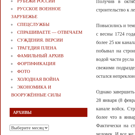
РУБЕЖИ РОССИИ
Получив в октяб
РУССКОЕ ВОЕННОЕ
строительство к ле
ЗАРУБЕЖЬЕ
СПЕЦСЛУЖБЫ
Повысились и темп
СПРАШИВАЕТЕ — ОТВЕЧАЕМ
с весны 1724 год
СУЖДЕНИЯ. ВЕРСИИ
более 25 км канал
ТРАГЕДИЯ ПЛЕНА
побывал на строи
ФАМИЛЬНЫЙ АРХИВ
водой части русла
ФОРТИФИКАЦИЯ
свежими подразде
ФОТО
остался непреклон
ХОЛОДНАЯ ВОЙНА
ЭКОНОМИКА И
Однако завершить 
ВООРУЖЁННЫЕ СИЛЫ
28 января (8 февр
канале войск. Стр
АРХИВЫ
более что в янва
Фактически на ст
Архивы
человек. И все же