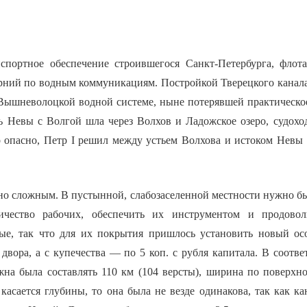
спортное обеспечение строившегося Санкт-Петербурга, флот
рний по водным коммуникациям. Постройкой Тверецкого канала
Вышневолоцкой водной системе, ныне потерявшей практическое
зь Невы с Волгой шла через Волхов и Ладожское озеро, судохо
 опасно, Петр I решил между устьем Волхова и истоком Невы 
но сложным. В пустынной, слабозаселенной местности нужно бы
личество рабочих, обеспечить их инструментом и продовол
лые, так что для их покрытия пришлось установить новый о
 двора, а с купечества — по 5 коп. с рубля капитала. В соотв
жна была составлять 110 км (104 версты), ширина по поверх
 касается глубины, то она была не везде одинакова, так как к