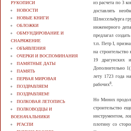
из расчета по 3 к
РУКОПИСИ
НОВОСТИ
доставлять нео
НОВЫЕ КНИГИ
Шлиссельбурга гр
ОБЛОЖКИ
инженерного депа
ОБМУНДИРОВАНИЕ И
предлагал создать
СНАРЯЖЕНИЕ
т.п. Петр I, приз
ОБЪЯВЛЕНИЯ
на строительство
ОЧЕРКИ И ВОСПОМИНАНИЯ
19 драгунских и
ПАМЯТНЫЕ ДАТЫ
Дополнительно 1(1
ПАМЯТЬ
лету 1723 года н
ПЕРВАЯ МИРОВАЯ
8
рабочих
.
ПОЗДРАВЛЯЕМ
ПОЗДРАВЛЯЕМ!
Но Миних продолж
ПОЛКОВАЯ ЛЕТОПИСЬ
строительство ещ
ПОЛКОВОДЦЫ И
инструментом, ло
ВОЕНАЧАЛЬНИКИ
плотину со стор
РГАСПИ