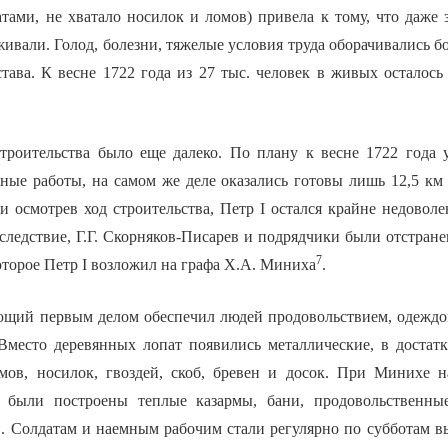
тами, не хватало носилок и ломов) привела к тому, что даже 
ивали. Голод, болезни, тяжелые условия труда оборачивались 
става. К весне 1722 года из 27 тыс. человек в живых осталос
троительства было еще далеко. По плану к весне 1722 года
яные работы, на самом же деле оказались готовы лишь 12,5 км
и осмотрев ход строительства, Петр I остался крайне недовол
 следствие, Г.Г. Скорняков-Писарев и подрядчики были отстран
7
оторое Петр I возложил на графа Х.А. Миниха
.
ий первым делом обеспечил людей продовольствием, одеждо
Вместо деревянных лопат появились металлические, в достат
мов, носилок, гвоздей, скоб, бревен и досок. При Минихе 
а были построены теплые казармы, бани, продовольственные
и. Солдатам и наемным рабочим стали регулярно по субботам в