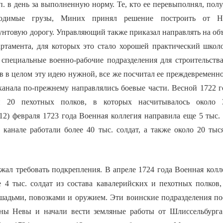
оп. в день за выполненную норму. Те, кто ее перевыполнял, пол
бходимые грузы, Миних принял решение построить от 
унтовую дорогу. Управляющий также приказал направлять на об
ртамента, для которых это стало хорошей практический школо
 специальные военно-рабочие подразделения для строительства
нав в целом эту идею нужной, все же посчитал ее преждевременн
 канала по-прежнему направлялись боевые части. Весной 1722 
 20 пехотных полков, в которых насчитывалось около 3
2) февраля 1723 года Военная коллегия направила еще 5 тыс. 
а канале работали более 40 тыс. солдат, а также около 20 ты
ал требовать подкрепления. В апреле 1724 года Военная колл
е 4 тыс. солдат из состава кавалерийских и пехотных полков
шадьми, повозками и оружием. Эти воинские подразделения п
оны Невы и начали вести земляные работы от Шлиссельбурга