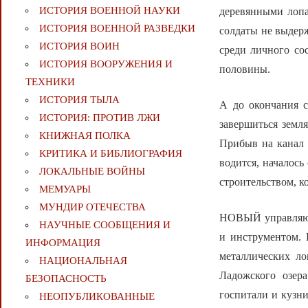
ИСТОРИЯ ВОЕННОЙ НАУКИ
деревянными лопа
ИСТОРИЯ ВОЕННОЙ РАЗВЕДКИ
солдаты не выдерж
ИСТОРИЯ ВОИН
среди личного со
ИСТОРИЯ ВООРУЖЕНИЯ И
половины.
ТЕХНИКИ
ИСТОРИЯ ТЫЛА
А до окончания с
ИСТОРИЯ: ПРОТИВ ЛЖИ
завершиться земл
КНИЖНАЯ ПОЛКА
Прибыв на канал 
КРИТИКА И БИБЛИОГРАФИЯ
водится, началось
ЛОКАЛЬНЫЕ ВОЙНЫ
строительством, к
МЕМУАРЫ
МУНДИР ОТЕЧЕСТВА
НОВЫЙ управляющ
НАУЧНЫЕ СООБЩЕНИЯ И
и инструментом. 
ИНФОРМАЦИЯ
металлических ло
НАЦИОНАЛЬНАЯ
Ладожского озер
БЕЗОПАСНОСТЬ
госпитали и кузн
НЕОПУБЛИКОВАННЫЕ