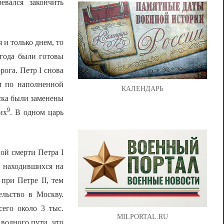
вался закончить
 и только днем, то
 года были готовы
рога. Петр I снова
м по наполненной
КАЛЕНДАРЬ
ска были заменены
9
их
. В одном царь
ой смерти Петра I
ь находившихся на
при Петре II, тем
ельство в Москву.
сего около 3 тыс.
MILPORTAL.RU
 водного пути, что