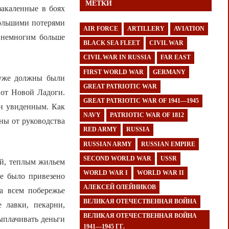
МЕТКИ
закаленные в боях
большими потерями
AIR FORCE
ARTILLERY
AVIATION
ь немногим больше
BLACK SEA FLEET
CIVIL WAR
CIVIL WAR IN RUSSIA
FAR EAST
FIRST WORLD WAR
GERMANY
 уже должны были
GREAT PATRIOTIC WAR
 от Новой Ладоги.
GREAT PATRIOTIC WAR OF 1941—1945
ен увиденным. Как
NAVY
PATRIOTIC WAR OF 1812
ены от руководства
RED ARMY
RUSSIA
RUSSIAN ARMY
RUSSIAN EMPIRE
SECOND WORLD WAR
USSR
й, теплым жильем
WORLD WAR I
WORLD WAR II
ке было привезено
АЛЕКСЕЙ ОЛЕЙНИКОВ
на всем побережье
ВЕЛИКАЯ ОТЕЧЕСТВЕННАЯ ВОЙНА
 лавки, пекарни,
ВЕЛИКАЯ ОТЕЧЕСТВЕННАЯ ВОЙНА
ыплачивать деньги
1941—1945 ГГ.