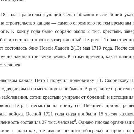
1718 года Правительствующий Сенат объявил высочайший указ
 на строительство канала — самого огромного по тем временам 
опе. К концу года было собрано около 2 тыс. крестьян, зав
бот и составлен проект, утвержденный Петром I. Торжественно
т состоялось близ Новой Ладоги 2(13) мая 1719 года. После с
ручно накопал три тачки земли. К этому времени, как и планир
с. человек.
ельством канала Петр I поручил полковнику Г.Г. Скорнякову-П
подрядчикам и на месте почти не бывал. В результате строитель
 заболевания, сотни крестьян умирали от болезней и истощения
ловиях Петр I, несмотря на войну со Швецией, принял реше
нала войска. Весной 1721 года сюда прибыли 15 тысяч казако
6
ленность составила 27 тыс. человек
. Однако плохая организаци
жили в палатках, не имели печного обогрева) и производст