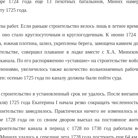
ре 1724 года еще 13 пехотных батальонов, Миних намере
ту 1725 года.
ы работ. Если раньше строительство велось лишь в летнее время
а оно стало круглосуточным и круглогодичным. К июню 1724
а, южная плотина, шлюз, укреплены берега, замощена камнем до
тельстве, совершил плавание в лодке вместе с Х.А. Минихо
 канала. По его распоряжению «уставшие» на строительстве вой
лениями, увеличилось также количество вольнонаемных рабоч
ен: осенью 1725 года по каналу должны были пойти суда.
строительство в установленный срок не удалось. После внезапн
аля) 1725 года Екатерина I начала резко сокращать численност
оительство замедлилось. Практически ничего не изменилось и 
ре 1728 года он со своим двором выехал на постоянное жит
роительстве канала в период с 1728 по 1730 год работали в
 Миниху удалось к середине лета 1728 года построить еще 64 км