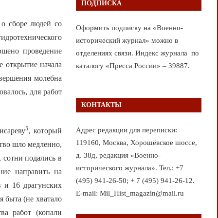
ПОДПИСКА
 о сборе людей со
Оформить подписку на «Военно-
гидротехнического
исторический журнал» можно в
ершено проведение
отделениях связи. Индекс журнала по
е открытие начала
каталогу «Пресса России» – 39887.
овершения молебна
овалось, для работ
КОНТАКТЫ
5
Адрес редакции для переписки:
исареву
, который
119160, Москва, Хорошёвское шоссе,
ство шло медленно,
д. 38д, редакция «Военно-
, сотни подались в
исторического журнала». Тел.: +7
ние направить на
(495) 941-26-50; + 7 (495) 941-26-12.
в и 16 драгунских
E-mail: Mil_Hist_magazin@mail.ru
я быта (не хватало
ва работ (копали