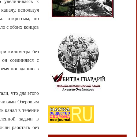
о увеличиваясь к
 каналу, используя
нал открытым, но
ло с обоих концов
ри километра без
 он соединялся с
время попаданию в
али, что для этого
рядчиками Озеровым
ь канал в течение
вленной задачи в
были работать без