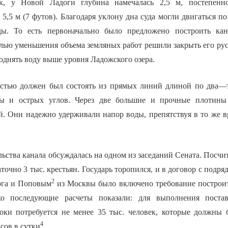
к, у Новой Ладоги глубина намечалась 2,5 м, постепенн
5,5 м (7 футов). Благодаря уклону дна суда могли двигаться по
ды. То есть первоначально было предложено построить ка
лью уменьшения объема земляных работ решили закрыть его рус
однять воду выше уровня Ладожского озера.
стью должен был состоять из прямых линий длиной по два—т
ы и острых углов. Через две большие и прочные плотины
. Они надежно удерживали напор воды, препятствуя в то же 
ьства канала обсуждалась на одном из заседаний Сената. Посчит
аточно 3 тыс. крестьян. Государь торопился, и в договор с под
2
рга и Поповым
из Москвы было включено требование построит
ко последующие расчеты показали: для выполнения поста
оки потребуется не менее 35 тыс. человек, которые должны 
4
сов в сутки
.