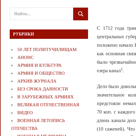
Поиск
ПОИСК
для:
С 1712 года тран
РУБРИКИ
центральных губе
положено начало 
50 ЛЕТ ПОЛИТУЧИЛИЩАМ
как основная свя
АНОНС
было чрезвычайно
АРМИЯ И КУЛЬТУРА
1
озера канал
.
АРМИЯ И ОБЩЕСТВО
АРХИВ ЖУРНАЛА
Дело было доволь
БЕЗ СРОКА ДАВНОСТИ
значительное ко
В ЗАРУБЕЖНЫХ АРМИЯХ
предстояли нема
ВЕЛИКАЯ ОТЕЧЕСТВЕННАЯ
70 коп. с каждого
ВИДЕО
длина канала дол
ВОЕННАЯ ЛЕТОПИСЬ
ОТЕЧЕСТВА
(10 саженей). Что