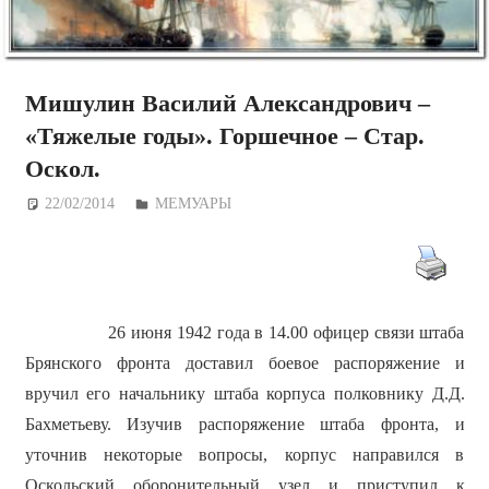
Мишулин Василий Александрович –
«Тяжелые годы». Горшечное – Стар.
Оскол.
22/02/2014
Дежурный по Редакции
МЕМУАРЫ
26 июня 1942 года в 14.00 офицер связи штаба
Брянского фронта доставил боевое распоряжение и
вручил его начальнику штаба корпуса полковнику Д.Д.
Бахметьеву. Изучив распоряжение штаба фронта, и
уточнив некоторые вопросы, корпус направился в
Оскольский оборонительный узел и приступил к