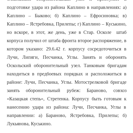
подготовке удара из района Каплино в направлениях: а)
Каплино – Быково; б) Каплино – Ефросиновка; в)
Каплино – Ястребовка, Прилепы; г) Каплино – Куськино,
но вскоре, в этот, же день, уже в Стар. Осколе штаб
корпуса получил от штаба фронта второе распоряжение, в
котором указано: 29.6.42 г. корпусу сосредоточиться в
Лучи, Липяги, Песчанка, Углы. Занять и оборонять
Оскольский оборонительный узел. Танковым бригадам
находиться в предбоевых порядках и расположиться в
районе: Лучи, Песчанка, Углы. Мотострелковой бригаде
занять оборонительный рубеж: Бараново, совхоз
«Казацкая степь», Стретенка. Корпусу быть готовым к
нанесению удара из района: Лучи, Песчанка, Углы в
направлении: а) Бараново, Ястребовка, Прилепы; б)
Лукьянова, Куськино.