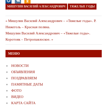
МИШУЛИН ВАСИЛИЙ АЛЕКСАНДРОВИЧ
ТЯЖЕЛЫЕ ГОДЫ
Навигация
Предыдущая
Мишулин Василий Александрович – «Тяжелые годы». Р.
публикация
Нижеголь – Красная поляна.
по
Следующая
Мишулин Василий Александрович – «Тяжелые годы».
записям
публикация
Коротояк – Петропавлоское.
МЕНЮ
НОВОСТИ
ОБЪЯВЛЕНИЯ
ПОЗДРАВЛЯЕМ
ПАМЯТНЫЕ ДАТЫ
ФОТО
ВИДЕО
КАРТА САЙТА