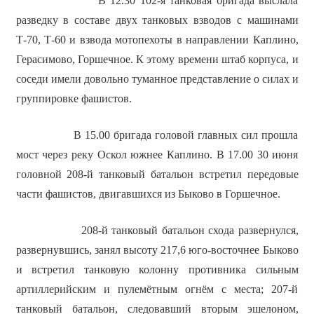
В 12.30 102-я танковая бригада выслала
разведку в составе двух танковых взводов с машинами
Т-70, Т-60 и взвода мотопехоты в направлении Каплино,
Герасимово, Горшечное. К этому времени штаб корпуса, и
соседи имели довольно туманное представление о силах и
группировке фашистов.
В 15.00 бригада головой главных сил прошла
мост через реку Оскол южнее Каплино. В 17.00 30 июня
головной 208-й танковый батальон встретил передовые
части фашистов, двигавшихся из Быково в Горшечное.
208-й танковый батальон схода развернулся,
развернувшись, занял высоту 217,6 юго-восточнее Быково
и встретил танковую колонну противника сильным
артиллерийским и пулемётным огнём с места; 207-й
танковый батальон, следовавший вторым эшелоном,