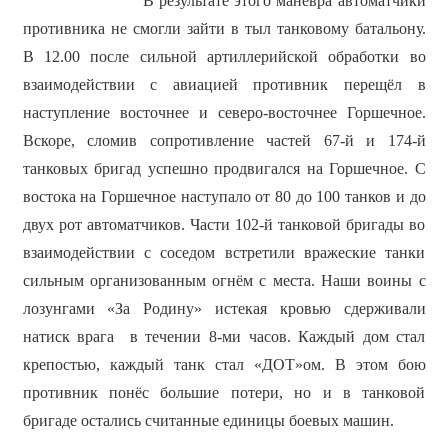
В результате этого манёвра автоматчики
противника не смогли зайти в тыл танковому батальону.
В 12.00 после сильной артиллерийской обработки во
взаимодействии с авиацией противник перещёл в
наступление восточнее и северо-восточнее Горшечное.
Вскоре, сломив сопротивление частей 67-й и 174-й
танковых бригад успешно продвигался на Горшечное. С
востока на Горшечное наступало от 80 до 100 танков и до
двух рот автоматчиков. Части 102-й танковой бригады во
взаимодействии с соседом встретили вражеские танки
сильным организованным огнём с места. Наши воины с
лозунгами «За Родину» истекая кровью сдерживали
натиск врага в течении 8-ми часов. Каждый дом стал
крепостью, каждый танк стал «ДОТ»ом. В этом бою
противник понёс большие потери, но и в танковой
бригаде остались считанные единицы боевых машин.