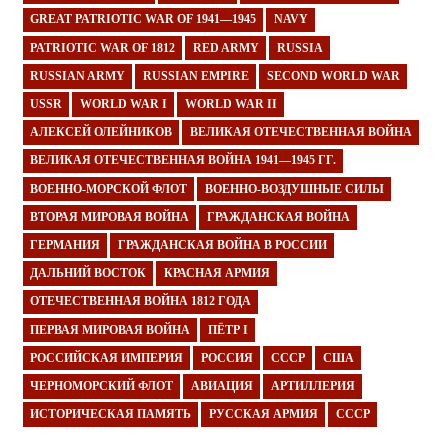
GREAT PATRIOTIC WAR OF 1941—1945
NAVY
PATRIOTIC WAR OF 1812
RED ARMY
RUSSIA
RUSSIAN ARMY
RUSSIAN EMPIRE
SECOND WORLD WAR
USSR
WORLD WAR I
WORLD WAR II
АЛЕКСЕЙ ОЛЕЙНИКОВ
ВЕЛИКАЯ ОТЕЧЕСТВЕННАЯ ВОЙНА
ВЕЛИКАЯ ОТЕЧЕСТВЕННАЯ ВОЙНА 1941—1945 ГГ.
ВОЕННО-МОРСКОЙ ФЛОТ
ВОЕННО-ВОЗДУШНЫЕ СИЛЫ
ВТОРАЯ МИРОВАЯ ВОЙНА
ГРАЖДАНСКАЯ ВОЙНА
ГЕРМАНИЯ
ГРАЖДАНСКАЯ ВОЙНА В РОССИИ
ДАЛЬНИЙ ВОСТОК
КРАСНАЯ АРМИЯ
ОТЕЧЕСТВЕННАЯ ВОЙНА 1812 ГОДА
ПЕРВАЯ МИРОВАЯ ВОЙНА
ПЁТР I
РОССИЙСКАЯ ИМПЕРИЯ
РОССИЯ
СССР
США
ЧЕРНОМОРСКИЙ ФЛОТ
АВИАЦИЯ
АРТИЛЛЕРИЯ
ИСТОРИЧЕСКАЯ ПАМЯТЬ
РУССКАЯ АРМИЯ
СССР