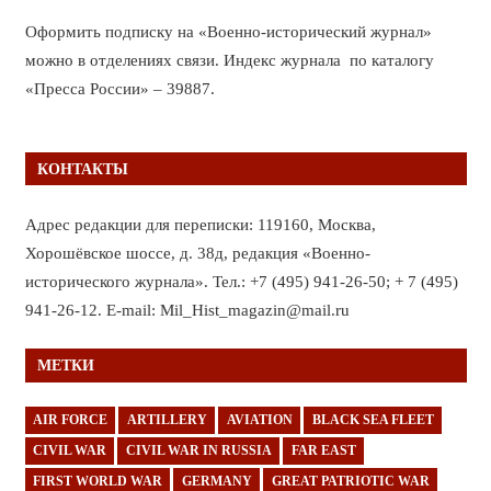
Оформить подписку на «Военно-исторический журнал»
можно в отделениях связи. Индекс журнала по каталогу
«Пресса России» – 39887.
КОНТАКТЫ
Адрес редакции для переписки: 119160, Москва,
Хорошёвское шоссе, д. 38д, редакция «Военно-
исторического журнала». Тел.: +7 (495) 941-26-50; + 7 (495)
941-26-12. E-mail: Mil_Hist_magazin@mail.ru
МЕТКИ
AIR FORCE
ARTILLERY
AVIATION
BLACK SEA FLEET
CIVIL WAR
CIVIL WAR IN RUSSIA
FAR EAST
FIRST WORLD WAR
GERMANY
GREAT PATRIOTIC WAR