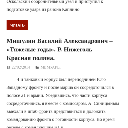
Оскольский оборонительный узел и приступил к
подготовке удара из района Каплино
ЧИТАТЬ
Мишулин Василий Александрович –
«Тяжелые годы». Р. Нижеголь –
Красная поляна.
22/02/2014
Дежурный по Редакции
МЕМУАРЫ
4-й танковый корпус был переподчинён Юго-
Западному фронту и после марша он сосредоточился в
полосе 21-й армии. Убедившись, что части корпуса
сосредоточились, я вместе с комиссаром. А. Синицыным
выехали в штаб фронта представиться и доложить
командованию фронта о готовности корпуса. Во время
беседы с командующим БТ и