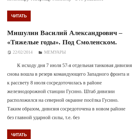
ЧИТАТЬ
Мишулин Василий Александрович –
«Тяжелые годы». Под Смоленском.
22/02/2014
Дежурный по Редакции
МЕМУАРЫ
К исходу дня 7 июля 57-я отдельная танковая дивизия
снова вошла в резерв командующего Западного фронта и
к рассвету 8 июля сосредоточилась в районе
железнодорожной станции Гусино. Штаб дивизии
расположился на северной окраине посёлка Гусино.
Таким образом, дивизия сосредоточена в новом районе
без главной ударной силы, т.е. без
ЧИТАТЬ