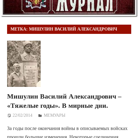
МЕТКА:
МИШУЛИН ВАСИЛИЙ АЛЕКСАНДРОВИЧ
Мишулин Василий Александрович –
«Тяжелые годы». В мирные дни.
22/02/2014
Дежурный по Редакции
МЕМУАРЫ
За годы после окончания войны в описываемых войсках
прошли большие изменения. Некоторые соединения.