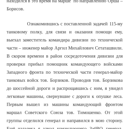
находился в это время на марше по направлению Орша –
Борисов.
Ознакомившись с поставленной задачей 115-му
танковому полку, для связи и оказания помощи ему,
выехал заместитель командира дивизии по технической
части – инженер майор Аргил Михайлович Сетаташвили.
В скором времени в район сосредоточения дивизии для
проверки прибыл помощник командующего войсками
Западного фронта по технической части генерал-майор
танковых войск тов. Борзиков. Проводив тов. Борзикова
до шоссейной дороги и распрощавшись с ним, я увидел
легковые машины, свернувшие с дороги к опушке леса.
Первым вышел из машины командующий фронтом
маршал Советского Союза тов. Тимошенко. От этой
группы отделился генерал и направился в мою сторону.
Ещё издалека я узнал командующего ЗабВО генерал-