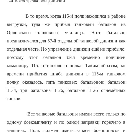
1-й мотострелковой дивизии.
В то время, когда 115-й полк находился в районе
выгрузки, туда же прибыл танковый батальон из
Орловского танкового училища. Этот батальон
предназначался для 57-й отдельной танковой дивизии как
отдельная часть. Но управление дивизии ещё не прибыло,
поэтому этот батальон был временно подчинён
командиру 115-го танкового полка. Таким образом, ко
времени прибытия штаба дивизии в 115-м танковом
полку, оказалось, пять танковых батальонов: батальон
Т-34, три батальона Т-26, батальон Т-26 огнемётных
танков.
Все танковые батальоны имели всего только по
одному боекомплекту и по одной заправки горючего в
машинах. Полк должен иметь запасы боеприпасов и