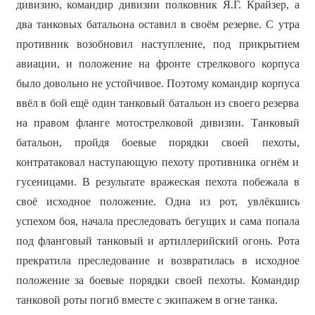
дивизию, командир дивизии полковник Я.Г. Крайзер, а
два танковых батальона оставил в своём резерве. С утра
противник возобновил наступление, под прикрытием
авиации, и положение на фронте стрелкового корпуса
было довольно не устойчивое. Поэтому командир корпуса
ввёл в бой ещё один танковый батальон из своего резерва
на правом фланге мотострелковой дивизии. Танковый
батальон, пройдя боевые порядки своей пехоты,
контратаковал наступающую пехоту противника огнём и
гусеницами. В результате вражеская пехота побежала в
своё исходное положение. Одна из рот, увлёкшись
успехом боя, начала преследовать бегущих и сама попала
под фланговый танковый и артиллерийский огонь. Рота
прекратила преследование и возвратилась в исходное
положение за боевые порядки своей пехоты. Командир
танковой роты погиб вместе с экипажем в огне танка.