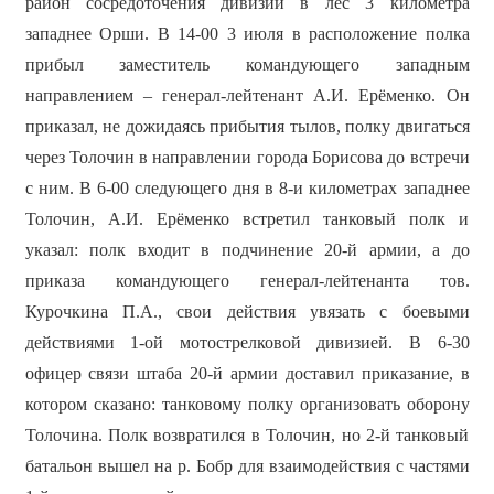
район сосредоточения дивизии в лес 3 километра
западнее Орши. В 14-00 3 июля в расположение полка
прибыл заместитель командующего западным
направлением – генерал-лейтенант А.И. Ерёменко. Он
приказал, не дожидаясь прибытия тылов, полку двигаться
через Толочин в направлении города Борисова до встречи
с ним. В 6-00 следующего дня в 8-и километрах западнее
Толочин, А.И. Ерёменко встретил танковый полк и
указал: полк входит в подчинение 20-й армии, а до
приказа командующего генерал-лейтенанта тов.
Курочкина П.А., свои действия увязать с боевыми
действиями 1-ой мотострелковой дивизией. В 6-30
офицер связи штаба 20-й армии доставил приказание, в
котором сказано: танковому полку организовать оборону
Толочина. Полк возвратился в Толочин, но 2-й танковый
батальон вышел на р. Бобр для взаимодействия с частями