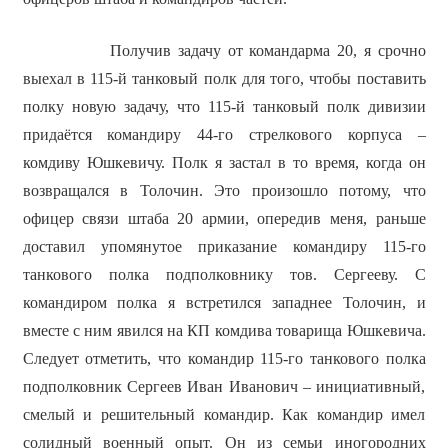
Получив задачу от командарма 20, я срочно
выехал в 115-й танковый полк для того, чтобы поставить
полку новую задачу, что 115-й танковый полк дивизии
придаётся командиру 44-го стрелкового корпуса –
комдиву Юшкевичу. Полк я застал в то время, когда он
возвращался в Толочин. Это произошло потому, что
офицер связи штаба 20 армии, опередив меня, раньше
доставил упомянутое приказание командиру 115-го
танкового полка подполковнику тов. Сергееву. С
командиром полка я встретился западнее Толочин, и
вместе с ним явился на КП комдива товарища Юшкевича.
Следует отметить, что командир 115-го танкового полка
подполковник Сергеев Иван Иванович – инициативный,
смелый и решительный командир. Как командир имел
солидный военный опыт. Он из семьи иногородних