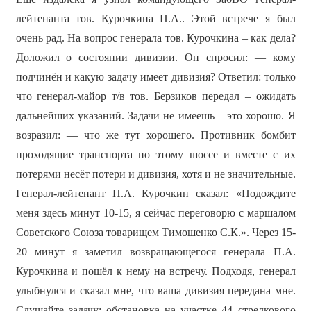
лейтенанта тов. Курочкина П.А.. Этой встрече я был
очень рад. На вопрос генерала тов. Курочкина – как дела?
Доложил о состоянии дивизии. Он спросил: — кому
подчинён и какую задачу имеет дивизия? Ответил: только
что генерал-майор т/в тов. Берзиков передал – ожидать
дальнейших указаний. Задачи не имеешь – это хорошо. Я
возразил: — что же тут хорошего. Противник бомбит
проходящие транспорта по этому шоссе и вместе с их
потерями несёт потери и дивизия, хотя и не значительные.
Генерал-лейтенант П.А. Курочкин сказал: «Подождите
меня здесь минут 10-15, я сейчас переговорю с маршалом
Советского Союза товарищем Тимошенко С.К.». Через 15-
20 минут я заметил возвращающегося генерала П.А.
Курочкина и пошёл к нему на встречу. Подходя, генерал
улыбнулся и сказал мне, что ваша дивизия передана мне.
Слушайте задачу: обстановка на участке 44 стрелкового