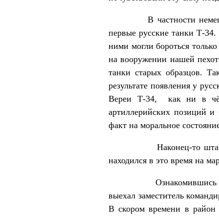
В частности немецкий ге
первые русские танки Т-34.
ними могли бороться только
на вооружении нашей пехот
танки старых образцов. Т
результате появления у рус
Вереи Т-34, как ни в чё
артиллерийских позиций и б
факт на моральное состояние
Наконец-то штаб дивизи
находился в это время на м
Ознакомившись с поставл
выехал заместитель команд
В скором времени в район