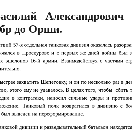
силий Александрович
обр до Орши.
твий 57-я отдельная танковая дивизия оказалась разорв
ужался в Проскурове и с первых же дней войны был з
х эшелонов 16-й армии. Взаимодействуя с частями ст
шительно.
ее захватить Шепетовку, и он по несколько раз в день
во, этого ему не удавалось. В целях того, чтобы сбить
одил в контратаки, наносил сильные удары и противн
оложение. Танковый полк возвратился в дивизию с б
ре был выведен на переформирование.
вой дивизии и разведывательный батальон находятся 