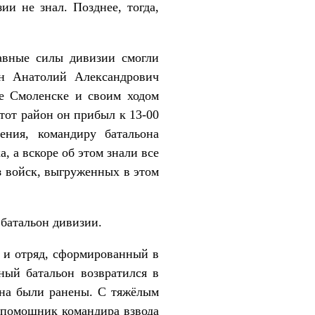
ии не знал. Позднее, тогда,
вные силы дивизии смогли
ин Анатолий Александрович
е Смоленске и своим ходом
тот район он прибыл к 13-00
ения, командиру батальона
 а вскоре об этом знали все
з войск, выгруженных в этом
атальон дивизии.
 отряд, сформированный в
ный батальон возвратился в
она были ранены. С тяжёлым
 помощник командира взвода