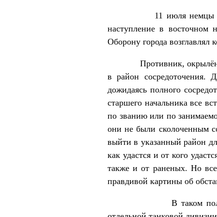
11 июля немцы захватил
наступление в восточном н
Оборону города возглавлял 
Противник, окрылённый ус
в район сосредоточения. 
дожидаясь полного сосредот
старшего начальника все вс
по званию или по занимаемо
они не были сколоченным с
выйти в указанный район дл
как удастся и от кого удас
также и от раненых. Но вс
правдивой картины об обста
В таком положении, сра
отдельной танковой дивизи