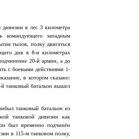
визии в лес 3 километра
ь командующего западным
ытия тылов, полку двигаться
ющего дня в 8-и километрах
подчинение 20-й армии, а до
ать с боевыми действиями 1-
казание, в котором сказано:
2-й танковый батальон вышел
был танковый батальон из
ьной танковой дивизии как
ьон был временно подчинён
зии в 115-м танковом полку,