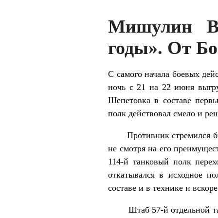
Мишулин Ва
годы». От Б
С самого начала боевых дейс
ночь с 21 на 22 июня выгр
Шепетовка в составе первы
полк действовал смело и ре
Противник стремился быстр
не смотря на его преимущест
114-й танковый полк перех
откатывался в исходное п
составе и в технике и вско
Штаб 57-й отдельной танко