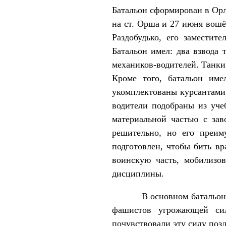
Батальон сформирован в Орл
на ст. Орша и 27 июня вошё
Раздобудько, его заместит
Батальон имел: два взвода
механиков-водителей. Танки
Кроме того, батальон им
укомплектованы курсантами
водители подобраны из уче
материальной частью с зав
решительно, но его преим
подготовлен, чтобы бить в
воинскую часть, мобилизо
дисциплины.
В основном батальон дейс
фашистов угрожающей си
почувствовали эту силу позд