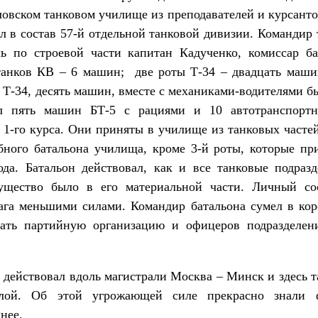
овском танковом училище из преподавателей и курсанто
л в состав 57-й отдельной танковой дивизии. Командир 
ель по строевой части капитан Кадученко, комиссар б
 танков КВ – 6 машин; две роты Т-34 – двадцать маши
 Т-34, десять машин, вместе с механиками-водителями б
ел пять машин БТ-5 с рациями и 10 автотранспор
 1-го курса. Они приняты в училище из танковых часте
бного батальона училища, кроме 3-й роты, которые пр
ода. Батальон действовал, как и все танковые подра
ущество было в его материальной части. Личный со
рага меньшими силами. Командир батальона сумел в кор
вать партийную организацию и офицеров подразделен
твовал вдоль магистрали Москва – Минск и здесь тан
лой. Об этой угрожающей силе прекрасно знали 
нее.