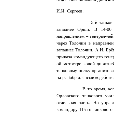
И.И. Сергеев.
115-й танковый полк по
западнее Орши. В 14-00
направлением – генерал-лей
через Толочин в направлен
западнее Толочин, А.И. Ерё
приказа командующего генер
ой мотострелковой дивизией
танковому полку организова
на р. Бобр для взаимодейств
В то время, когда 115-й
Орловского танкового учи
отдельная часть. Но упра
командиру 115-го танкового