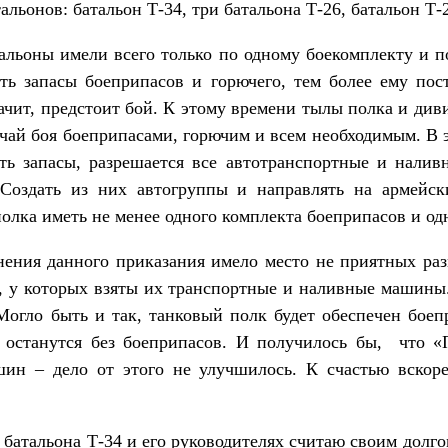
тальонов: батальон Т-34, три батальона Т-26, батальон Т
имели всего только по одному боекомплекту и по о
ь запасы боеприпасов и горючего, тем более ему поста
начит, предстоит бой. К этому времени тылы полка и див
учай боя боеприпасами, горючим и всем необходимым. В 
ть запасы, разрешается все автотранспортные и нали
 Создать из них автогруппы и направлять на армейск
олка иметь не менее одного комплекта боеприпасов и од
ного приказания имело место не приятных разго
, у которых взяты их транспортные и наливные машины.
 Могло быть и так, танковый полк будет обеспечен бое
 останутся без боеприпасов. И получилось бы, что «
ин – дело от этого не улучшилось. К счастью вскор
ьона Т-34 и его руководителях считаю своим долгом 