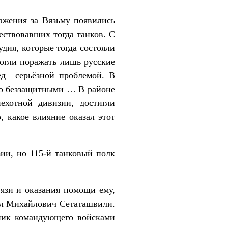
ения за Вязьму появились
ествовавших тогда танков. С
дия, которые тогда состояли
огли поражать лишь русские
ед серьёзной проблемой. В
нно беззащитными … В районе
хотной дивизии, достигли
, какое влияние оказал этот
 но 115-й танковый полк
и и оказания помощи ему,
ил Михайлович Сетаташвили.
ник командующего войсками