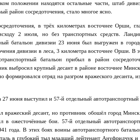
ком положении находятся остальные части, штаб дивиз
ый район сосредоточения, стало многое ясно.
очения, в трёх километрах восточнее Орши, гла
 исходу 2 июля, но без транспортных средств. Ланд
тный батальон дивизии 23 июня был выгружен в город
очения дивизии в леса, 3 километра восточнее Орши. В э
отранспортный батальон прибыл в район сосредоточ
ник выбросил крупный десант в районе восточнее Минска,
но формировался отряд на разгром вражеского десанта, и
 июня выступил и 57-й отдельный автотранспортный б
еский десант, но противник обошёл город Минск и
л в ожесточённые бои. 57-й отдельный автотранспорт
941 года. В этих боях воины автотранспортного баталь
италь в глубокий тыл младший лейтенант Ануфридчук и