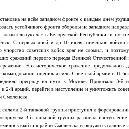
ка на всём западном фронте с каждым днём ухудшал
создать устойчивого фронта обороны на западном направл
 значительную часть Белорусской Республики, и поэто
нск. С первых дней и до 10 июля, немецкие войска 
о упорство советских войск враг не сломил, и поэтому
ших сражений первого периода Великой Отечественной
сражение. Это историческое сражение продолжалось 
ое командование, оценивая силы Советской армии в 11 б
леднюю преграду на пути к Москве. Приказало 3-й и
 и 2-й армий, перейти в наступление и уничтожить сове
м Смоленска.
ми 2-й танковой группы приступил к форсированию
токорпусом 3-й танковой группы развивал наступление 
ремились выйти в район Смоленска и окружить главные 