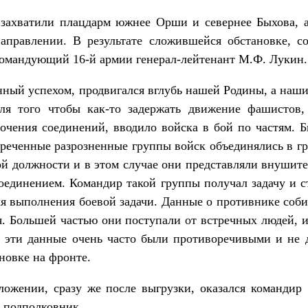
и плацдарм южнее Орши и севернее Быхова, а с 
аправлении. В результате сложившейся обстановке, соз
командующий 16-й армии генерал-лейтенант М.Ф. Лукин.
пехом, продвигался вглубь нашей Родины, а наши в
Для того чтобы как-то задержать движение фашистов,
очения соединений, вводило войска в бой по частям. 
треченные разрозненные группы войск объединялись в г
й должности и в этом случае они представляли внушите
оединением. Командир такой группы получал задачу и с
я выполнения боевой задачи. Данные о противнике соб
тся. Большей частью они поступали от встречных людей, 
е эти данные очень часто были противоречивыми и не 
новке на фронте.
зу же после выгрузки, оказался командир 115-
и подполковник