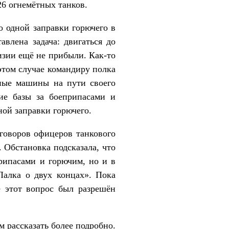
-26 огнемётных танков.
дной заправки горючего в
влена задача: двигаться до
изии ещё не прибыли. Как-то
этом случае командиру полка
вные машины на пути своего
ие базы за боеприпасами и
ной заправки горючего.
воров офицеров танкового
 Обстановка подсказала, что
припасами и горючим, но и в
Палка о двух концах». Пока
е этот вопрос был разрешён
рассказать более подробно.