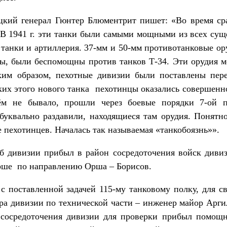
нерал Гюнтер Блюментрит пишет: «Во время сраж
 В 1941 г. эти танки были самыми мощными из всех сущ
 танки и артиллерия. 37-мм и 50-мм противотанковые ору
ы, были беспомощны против танков Т-34. Эти орудия м
аким образом, пехотные дивизии были поставлены пер
ских этого нового танка пехотинцы оказались соверше
м не бывало, прошли через боевые порядки 7-ой пе
уквально раздавили, находящиеся там орудия. Понятно
 пехотинцев. Началась так называемая «танкобоязнь»».
и прибыл в район сосредоточения войск дивизии,
арше по направлению Орша – Борисов.
енной задачей 115-му танковому полку, для связ
ира дивизии по технической части – инженер майор Арг
 сосредоточения дивизии для проверки прибыл помощ