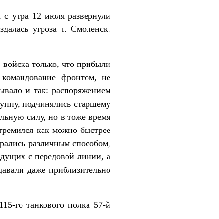
утра 12 июля развернули
далась угроза г. Смоленск.
ойска только, что прибыли
 командование фронтом, не
Бывало и так: распоряжением
руппу, подчинялись старшему
льную силу, но в тоже время
тремился как можно быстрее
ирались различным способом,
идущих с передовой линии, а
давали даже приблизительно
го танкового полка 57-й