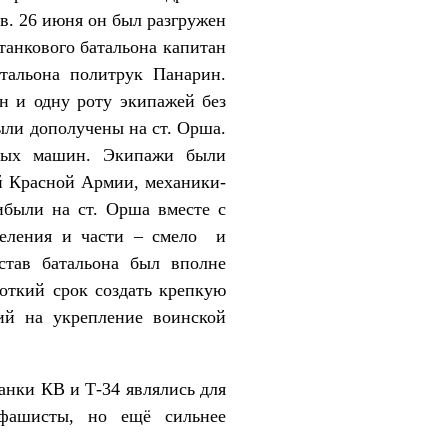
в. 26 июня он был разгружен
танкового батальона капитан
атальона политрук Панарин.
н и одну роту экипажей без
ыли дополучены на ст. Орша.
тных машин. Экипажи были
й Красной Армии, механики-
ибыли на ст. Орша вместе с
зделения и части – смело и
став батальона был вполне
откий срок создать крепкую
ий на укрепление воинской
ки КВ и Т-34 являлись для
фашисты, но ещё сильнее