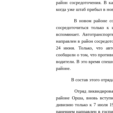
район сосредоточения. В ка
когда уже штаб прибыл в нов
В новом районе сосредот
сосредоточиться только к
вспоминает. Автотранспор
направлен в район сосредот
24 июня. Только, что авт
сообщили о том, что против
водители. В это время спеш
районе.
В состав этого отряда 27
Отряд ликвидировал враж
районе Орша, вновь вступи
дивизию только к 7 июля 1
ранением направлен в госп