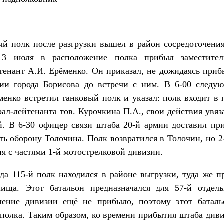
сле разгрузки вышел в район сосредоточения ди
 3 июля в расположение полка прибыл заместител
тенант А.И. Ерёменко. Он приказал, не дожидаясь приб
ии города Борисова до встречи с ним. В 6-00 следу
менко встретил танковый полк и указал: полк входит в 
ал-лейтенанта тов. Курочкина П.А., свои действия увяз
. В 6-30 офицер связи штаба 20-й армии доставил при
ть оборону Толочина. Полк возвратился в Толочин, но 
ия с частями 1-й мотострелковой дивизии.
 полк находился в районе выгрузки, туда же при
лища. Этот батальон предназначался для 57-й отдел
вление дивизии ещё не прибыло, поэтому этот батал
 полка. Таким образом, ко времени прибытия штаба диви