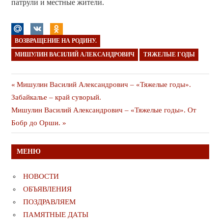
патрули и местные жители.
ВОЗВРАЩЕНИЕ НА РОДИНУ.
МИШУЛИН ВАСИЛИЙ АЛЕКСАНДРОВИЧ
ТЯЖЕЛЫЕ ГОДЫ
Навигация
Предыдущая
Мишулин Василий Александрович – «Тяжелые годы».
публикация
Забайкалье – край суворый.
по
Следующая
Мишулин Василий Александрович – «Тяжелые годы». От
записям
публикация
Бобр до Орши.
МЕНЮ
НОВОСТИ
ОБЪЯВЛЕНИЯ
ПОЗДРАВЛЯЕМ
ПАМЯТНЫЕ ДАТЫ