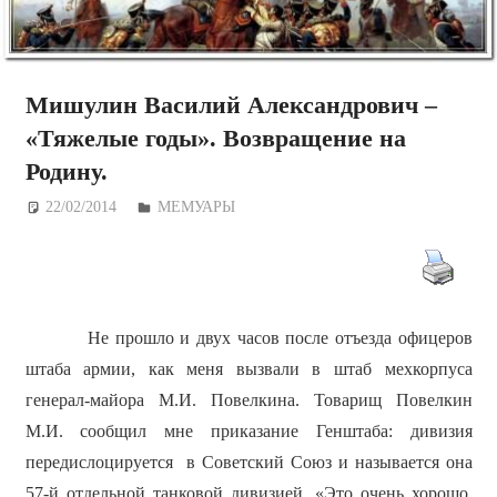
Мишулин Василий Александрович –
«Тяжелые годы». Возвращение на
Родину.
22/02/2014
Дежурный по Редакции
МЕМУАРЫ
Не прошло и двух часов после отъезда офицеров
штаба армии, как меня вызвали в штаб мехкорпуса
генерал-майора М.И. Повелкина. Товарищ Повелкин
М.И. сообщил мне приказание Генштаба: дивизия
передислоцируется в Советский Союз и называется она
57-й отдельной танковой дивизией. «Это очень хорошо,