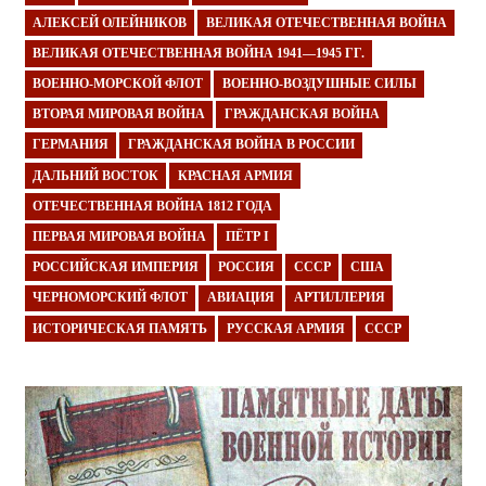
АЛЕКСЕЙ ОЛЕЙНИКОВ
ВЕЛИКАЯ ОТЕЧЕСТВЕННАЯ ВОЙНА
ВЕЛИКАЯ ОТЕЧЕСТВЕННАЯ ВОЙНА 1941—1945 ГГ.
ВОЕННО-МОРСКОЙ ФЛОТ
ВОЕННО-ВОЗДУШНЫЕ СИЛЫ
ВТОРАЯ МИРОВАЯ ВОЙНА
ГРАЖДАНСКАЯ ВОЙНА
ГЕРМАНИЯ
ГРАЖДАНСКАЯ ВОЙНА В РОССИИ
ДАЛЬНИЙ ВОСТОК
КРАСНАЯ АРМИЯ
ОТЕЧЕСТВЕННАЯ ВОЙНА 1812 ГОДА
ПЕРВАЯ МИРОВАЯ ВОЙНА
ПЁТР I
РОССИЙСКАЯ ИМПЕРИЯ
РОССИЯ
СССР
США
ЧЕРНОМОРСКИЙ ФЛОТ
АВИАЦИЯ
АРТИЛЛЕРИЯ
ИСТОРИЧЕСКАЯ ПАМЯТЬ
РУССКАЯ АРМИЯ
СССР