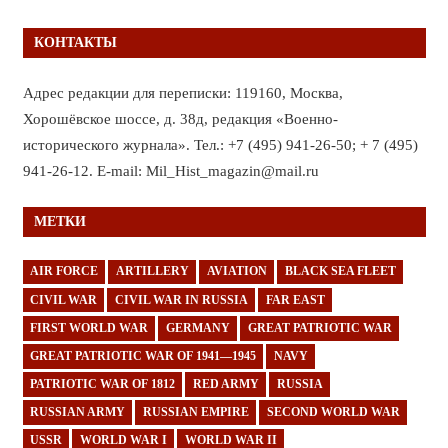
КОНТАКТЫ
Адрес редакции для переписки: 119160, Москва,
Хорошёвское шоссе, д. 38д, редакция «Военно-
исторического журнала». Тел.: +7 (495) 941-26-50; + 7 (495)
941-26-12. E-mail: Mil_Hist_magazin@mail.ru
МЕТКИ
AIR FORCE
ARTILLERY
AVIATION
BLACK SEA FLEET
CIVIL WAR
CIVIL WAR IN RUSSIA
FAR EAST
FIRST WORLD WAR
GERMANY
GREAT PATRIOTIC WAR
GREAT PATRIOTIC WAR OF 1941—1945
NAVY
PATRIOTIC WAR OF 1812
RED ARMY
RUSSIA
RUSSIAN ARMY
RUSSIAN EMPIRE
SECOND WORLD WAR
USSR
WORLD WAR I
WORLD WAR II