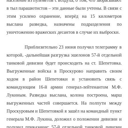
население из пулемётов с воздуха, о том, что забрасывают
в тыл парашютистов – эти данные были учтены. В связи с
этим усилено охранение, вперёд на 15 километров
выслана разведка, назначены подразделения по
уничтожению вражеских десантов в случае их выброски.
Приблизительно 23 июня получил телеграмму в
которой, -дальнейшая разгрузка эшелонов 57-й отдельной
танковой дивизии будет происходить на ст. Шепетовка.
Выгруженные войска в Проскурово направить своим
ходом в район Шепетовки и установить связь с
командующим 16-й армии генерал-лейтенантом М.Ф.
Лукиным. Разведка выслана, колона построена, марш
выгруженных частей совершается. На полпути между
Проскуровым и Шепетовкой я зашёл на командный пункт
генерала М.Ф. Лукина, доложил о положении дивизии и
получил приказание: 57-й отдельной танковой дивизии