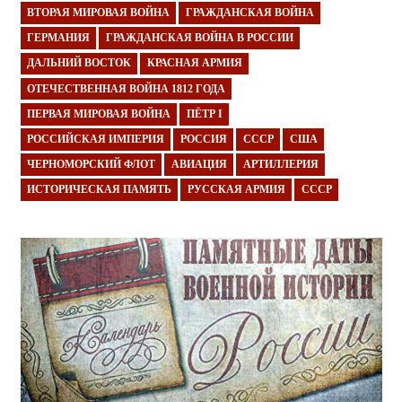
ВТОРАЯ МИРОВАЯ ВОЙНА
ГРАЖДАНСКАЯ ВОЙНА
ГЕРМАНИЯ
ГРАЖДАНСКАЯ ВОЙНА В РОССИИ
ДАЛЬНИЙ ВОСТОК
КРАСНАЯ АРМИЯ
ОТЕЧЕСТВЕННАЯ ВОЙНА 1812 ГОДА
ПЕРВАЯ МИРОВАЯ ВОЙНА
ПЁТР I
РОССИЙСКАЯ ИМПЕРИЯ
РОССИЯ
СССР
США
ЧЕРНОМОРСКИЙ ФЛОТ
АВИАЦИЯ
АРТИЛЛЕРИЯ
ИСТОРИЧЕСКАЯ ПАМЯТЬ
РУССКАЯ АРМИЯ
СССР