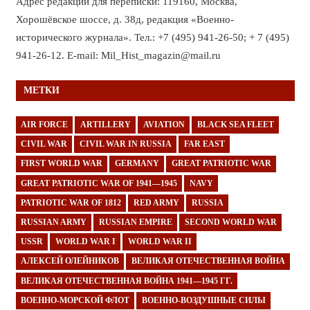
Адрес редакции для переписки: 119160, Москва,
Хорошёвское шоссе, д. 38д, редакция «Военно-
исторического журнала». Тел.: +7 (495) 941-26-50; + 7 (495)
941-26-12. E-mail: Mil_Hist_magazin@mail.ru
МЕТКИ
AIR FORCE
ARTILLERY
AVIATION
BLACK SEA FLEET
CIVIL WAR
CIVIL WAR IN RUSSIA
FAR EAST
FIRST WORLD WAR
GERMANY
GREAT PATRIOTIC WAR
GREAT PATRIOTIC WAR OF 1941—1945
NAVY
PATRIOTIC WAR OF 1812
RED ARMY
RUSSIA
RUSSIAN ARMY
RUSSIAN EMPIRE
SECOND WORLD WAR
USSR
WORLD WAR I
WORLD WAR II
АЛЕКСЕЙ ОЛЕЙНИКОВ
ВЕЛИКАЯ ОТЕЧЕСТВЕННАЯ ВОЙНА
ВЕЛИКАЯ ОТЕЧЕСТВЕННАЯ ВОЙНА 1941—1945 ГГ.
ВОЕННО-МОРСКОЙ ФЛОТ
ВОЕННО-ВОЗДУШНЫЕ СИЛЫ