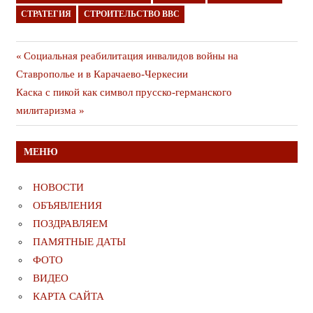
СТРАТЕГИЯ
СТРОИТЕЛЬСТВО ВВС
Навигация
Предыдущая
Социальная реабилитация инвалидов войны на
публикация
Ставрополье и в Карачаево-Черкесии
по
Следующая
Каска с пикой как символ прусско-германского
записям
публикация
милитаризма
МЕНЮ
НОВОСТИ
ОБЪЯВЛЕНИЯ
ПОЗДРАВЛЯЕМ
ПАМЯТНЫЕ ДАТЫ
ФОТО
ВИДЕО
КАРТА САЙТА