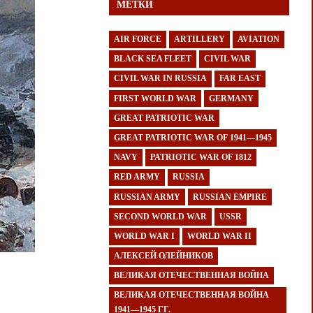
МЕТКИ
AIR FORCE
ARTILLERY
AVIATION
BLACK SEA FLEET
CIVIL WAR
CIVIL WAR IN RUSSIA
FAR EAST
FIRST WORLD WAR
GERMANY
GREAT PATRIOTIC WAR
GREAT PATRIOTIC WAR OF 1941—1945
NAVY
PATRIOTIC WAR OF 1812
RED ARMY
RUSSIA
RUSSIAN ARMY
RUSSIAN EMPIRE
SECOND WORLD WAR
USSR
WORLD WAR I
WORLD WAR II
АЛЕКСЕЙ ОЛЕЙНИКОВ
ВЕЛИКАЯ ОТЕЧЕСТВЕННАЯ ВОЙНА
ВЕЛИКАЯ ОТЕЧЕСТВЕННАЯ ВОЙНА
1941—1945 ГГ.