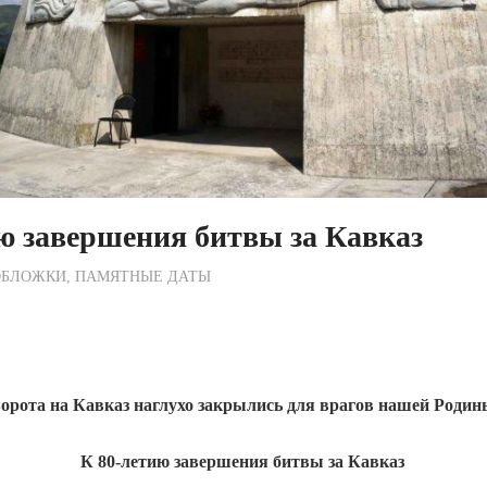
ю завершения битвы за Кавказ
ежурный по Редакции
ОБЛОЖКИ
,
ПАМЯТНЫЕ ДАТЫ
орота на Кавказ наглухо закрылись для врагов нашей Родин
К 80-летию завершения битвы за Кавказ