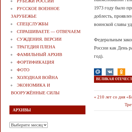
РУБЕЖИ РОССИИ
1973 году было пр
РУССКОЕ ВОЕННОЕ
доблесть, проявле
ЗАРУБЕЖЬЕ
СПЕЦСЛУЖБЫ
воинской славы уд
СПРАШИВАЕТЕ — ОТВЕЧАЕМ
СУЖДЕНИЯ. ВЕРСИИ
Федеральным закон
ТРАГЕДИЯ ПЛЕНА
России как День р
ФАМИЛЬНЫЙ АРХИВ
год).
ФОРТИФИКАЦИЯ
ФОТО
ХОЛОДНАЯ ВОЙНА
ВЕЛИКАЯ ОТЕЧЕС
ЭКОНОМИКА И
ВООРУЖЁННЫЕ СИЛЫ
Навигаци
Предыдущая
210 лет со дня «
публикация
Сле
Тре
по
АРХИВЫ
пуб
записям
Архивы