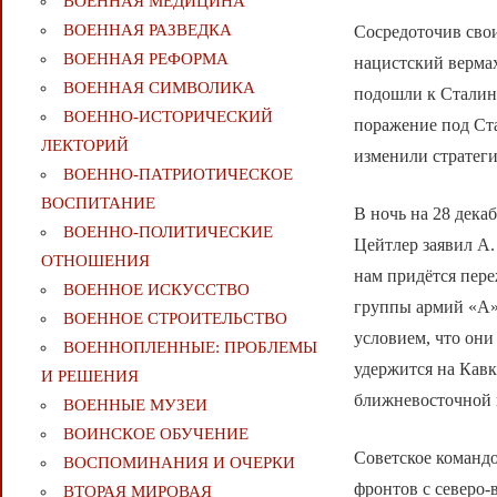
ВОЕННАЯ МЕДИЦИНА
ВОЕННАЯ РАЗВЕДКА
Сосредоточив свои
ВОЕННАЯ РЕФОРМА
нацистский вермах
ВОЕННАЯ СИМВОЛИКА
подошли к Сталинг
ВОЕННО-ИСТОРИЧЕСКИЙ
поражение под Ста
ЛЕКТОРИЙ
изменили стратег
ВОЕННО-ПАТРИОТИЧЕСКОЕ
ВОСПИТАНИЕ
В ночь на 28 дека
ВОЕННО-ПОЛИТИЧЕСКИE
Цейтлер заявил А.
ОТНОШЕНИЯ
нам придётся пер
ВОЕННОЕ ИСКУССТВО
группы армий «А» 
ВОЕННОЕ СТРОИТЕЛЬСТВО
условием, что они
ВОЕННОПЛЕННЫЕ: ПРОБЛЕМЫ
удержится на Кавк
И РЕШЕНИЯ
ближневосточной 
ВОЕННЫЕ МУЗЕИ
ВОИНСКОЕ ОБУЧЕНИЕ
Советское команд
ВОСПОМИНАНИЯ И ОЧЕРКИ
фронтов с северо-
ВТОРАЯ МИРОВАЯ