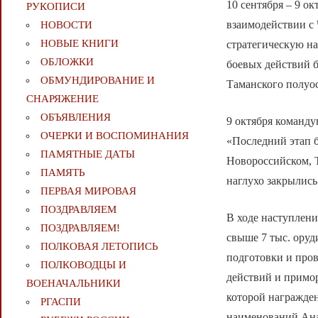
10 сентября – 9 о
РУКОПИСИ
взаимодействии с
НОВОСТИ
НОВЫЕ КНИГИ
стратегическую н
ОБЛОЖКИ
боевых действий б
ОБМУНДИРОВАНИЕ И
Таманского полуос
СНАРЯЖЕНИЕ
ОБЪЯВЛЕНИЯ
9 октября команду
ОЧЕРКИ И ВОСПОМИНАНИЯ
«Последний этап б
ПАМЯТНЫЕ ДАТЫ
Новороссийском, Т
ПАМЯТЬ
наглухо закрылись
ПЕРВАЯ МИРОВАЯ
ПОЗДРАВЛЯЕМ
В ходе наступления
ПОЗДРАВЛЯЕМ!
свыше 7 тыс. оруд
ПОЛКОВАЯ ЛЕТОПИСЬ
подготовки и про
ПОЛКОВОДЦЫ И
действий и примор
ВОЕНАЧАЛЬНИКИ
которой награжден
РГАСПИ
наименований Ана