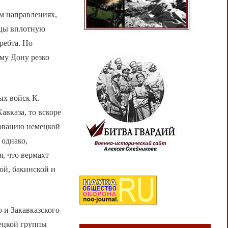
ом направлениях,
вцы вплотную
ребта. Но
му Дону резко
ых войск К.
авказа, то вскоре
дованию немецкой
 однако,
я, что вермахт
ой, бакинской и
 и Закавказского
мецкой группы