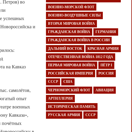
. Петров) во
ВОЕННО-МОРСКОЙ ФЛОТ
ели
ВОЕННО-ВОЗДУШНЫЕ СИЛЫ
те успешных
ВТОРАЯ МИРОВАЯ ВОЙНА
 Новороссийска и
ГРАЖДАНСКАЯ ВОЙНА
ГЕРМАНИЯ
ГРАЖДАНСКАЯ ВОЙНА В РОССИИ
ДАЛЬНИЙ ВОСТОК
КРАСНАЯ АРМИЯ
рилось:
ОТЕЧЕСТВЕННАЯ ВОЙНА 1812 ГОДА
од
ПЕРВАЯ МИРОВАЯ ВОЙНА
ПЁТР I
та на Кавказ
РОССИЙСКАЯ ИМПЕРИЯ
РОССИЯ
СССР
США
тыс. самолётов,
ЧЕРНОМОРСКИЙ ФЛОТ
АВИАЦИЯ
 богатый опыт
АРТИЛЛЕРИЯ
театре военных
ИСТОРИЧЕСКАЯ ПАМЯТЬ
ону Кавказа»,
РУССКАЯ АРМИЯ
СССР
ы почётных
Новороссийску в