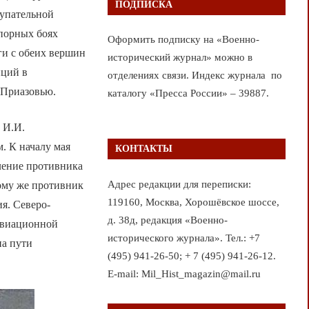
ПОДПИСКА
тупательной
упорных боях
Оформить подписку на «Военно-
ги с обеих вершин
исторический журнал» можно в
иций в
отделениях связи. Индекс журнала по
 Приазовью.
каталогу «Пресса России» – 39887.
 И.И.
. К началу мая
КОНТАКТЫ
ление противника
Адрес редакции для переписки:
тому же противник
119160, Москва, Хорошёвское шоссе,
я. Северо-
д. 38д, редакция «Военно-
авиационной
исторического журнала». Тел.: +7
на пути
(495) 941-26-50; + 7 (495) 941-26-12.
E-mail: Mil_Hist_magazin@mail.ru