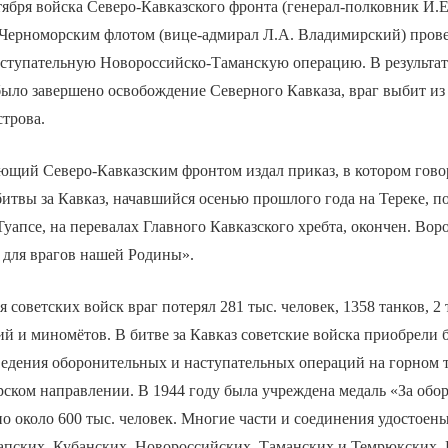
ктября войска Северо-Кавказского фронта (генерал-полковник И.Е
 Черноморским флотом (вице-адмирал Л.А. Владимирский) пров
аступательную Новороссийско-Таманскую операцию. В результа
ыло завершено освобождение Северного Кавказа, враг выбит из
трова.
ющий Северо-Кавказским фронтом издал приказ, в котором гово
итвы за Кавказ, начавшийся осенью прошлого года на Тереке, п
уапсе, на перевалах Главного Кавказского хребта, окончен. Воро
 для врагов нашей Родины».
 советских войск враг потерял 281 тыс. человек, 1358 танков, 2 
ий и миномётов. В битве за Кавказ советские войска приобрели
ведения оборонительных и наступательных операций на горном 
ском направлении. В 1944 году была учреждена медаль «За обор
о около 600 тыс. человек. Многие части и соединения удостоен
пских, Кубанских, Новороссийских, Таманских и Темрюкских. 