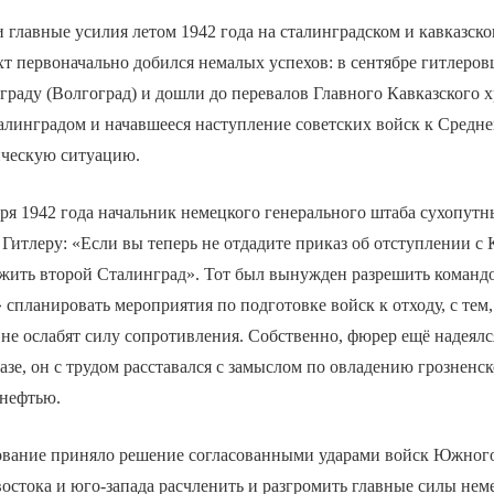
 главные усилия летом 1942 года на сталинградском и кавказск
т первоначально добился немалых успехов: в сентябре гитлеро
раду (Волгоград) и дошли до перевалов Главного Кавказского х
линградом и начавшееся наступление советских войск к Средне
ическую ситуацию.
бря 1942 года начальник немецкого генерального штаба сухопутн
 Гитлеру: «Если вы теперь не отдадите приказ об отступлении с К
ежить второй Сталинград». Тот был вынужден разрешить коман
спланировать мероприятия по подготовке войск к отходу, с тем,
 не ослабят силу сопротивления. Собственно, фюрер ещё надеялс
азе, он с трудом расставался с замыслом по овладению грозненск
нефтью.
ование приняло решение согласованными ударами войск Южного
востока и юго-запада расчленить и разгромить главные силы не