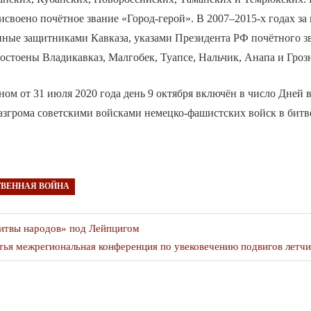
исвоено почётное звание «Город-герой». В 2007–2015-х годах за
нные защитниками Кавказа, указами Президента РФ почётного з
остоены Владикавказ, Малгобек, Туапсе, Нальчик, Анапа и Гроз
ом от 31 июля 2020 года день 9 октября включён в число Дней 
азгрома советскими войсками немецко-фашистских войск в битве
ТВЕННАЯ ВОЙНА
я
Битвы народов» под Лейпцигом
дующая
тья межрегиональная конференция по увековечению подвигов летчи
ликация