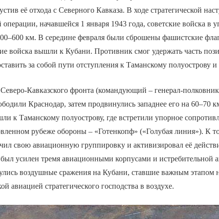
устив её отхода с Северного Кавказа. В ходе стратегической нас
 операции, начавшейся 1 января 1943 года, советские войска в 
300–600 км. В середине февраля были сброшены фашистские фла
ие войска вышли к Кубани. Противник смог удержать часть поз
ставить за собой пути отступления к Таманскому полуострову и
 Северо-Кавказского фронта (командующий – генерал-полковник
бодили Краснодар, затем продвинулись западнее его на 60–70 км
ли к Таманскому полуострову, где встретили упорное сопротив
овленном рубеже обороны – «Готенкопф» («Голубая линия»). К 
чил свою авиационную группировку и активизировал её действи
 был усилен тремя авиационными корпусами и истребительной 
нулись воздушные сражения на Кубани, ставшие важным этапом 
кой авиацией стратегического господства в воздухе.