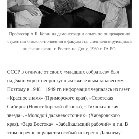
Профессор А.Б. Коган на демонстрации опыта по пищеварению
студентам биолого-почвенного факультета, специализирующимся
по физиологии. г. Ростов-на-Дону, 1960 г. ГА РО.
СССР в отличие от своих «младших собратьев» был
надёжно укрыт неприступным «железным занавесом».
Поэтому в 1948—1949 гг. информация черпалась из газет
«Красное знамя» (Приморского края), «Советская
Сибирь» (Новосибирской области), «Тихоокеанская
звезда», «Молодой дальневосточник» (Хабаровского
края), «Заря Востока», «Забайкальский рабочий» и т.д. В
этом перечне ощущается особый интерес к Дальнему