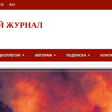
ЕН
RSS
Й ЖУРНАЛ
ДКОЛЛЕГИЯ
АВТОРАМ
ПОДПИСКА
КОНТ