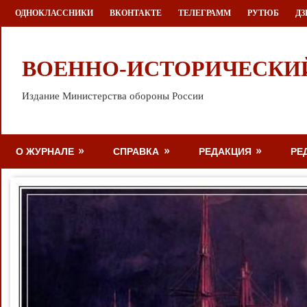
Перейти
ОДНОКЛАССНИКИ
ВКОНТАКТЕ
ТЕЛЕГРАММ
РУТЮБ
ДЗ
к
содержимому
ВОЕННО-ИСТОРИЧЕСКИ
Издание Министерства обороны России
О ЖУРНАЛЕ
СПРАВКА
РЕДАКЦИЯ
РЕ