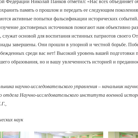
ой Федерации Николай Панков отметил: «Нас всех объединяет о
сохранить память о прошлом и передать ее следующим поколени
ются активные попытки фальсификации исторических событий.
изучение достоверных источников помогают нам объективно раз
, служат основой для воспитания истинных патриотов своего О
иады завершены. Они прошли в упорной и честной борьбе. Поб
обежденных среди вас нет! Высокий уровень вашей подготовки 
ашего образования, но и вашу увлеченность историей и преданно
ьника научно-исследовательского управления – начальник научн
го отдела Научно-исследовательского института военной ист
Г.,
еских наук