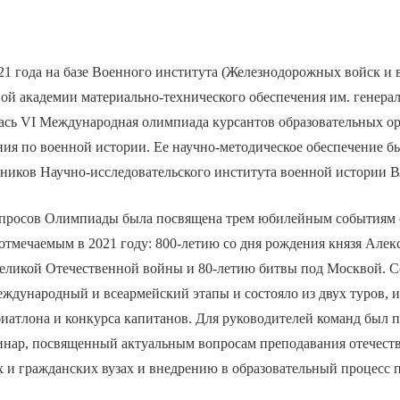
021 года на базе Военного института (Железнодорожных войск и
ой академии материально-технического обеспечения им. генерал
ась VI Международная олимпиада курсантов образовательных о
ия по военной истории. Ее научно-методическое обеспечение б
дников Научно-исследовательского института военной истории
опросов Олимпиады была посвящена трем юбилейным событиям 
отмечаемым в 2021 году: 800-летию со дня рождения князя Алек
Великой Отечественной войны и 80-летию битвы под Москвой. С
еждународный и всеармейский этапы и состояло из двух туров, 
иатлона и конкурса капитанов. Для руководителей команд был п
инар, посвященный актуальным вопросам преподавания отечест
 и гражданских вузах и внедрению в образовательный процесс 