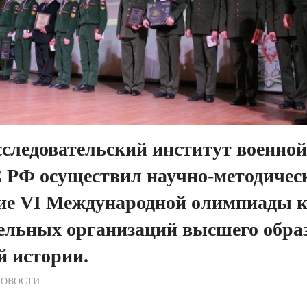
следовательский институт военной
РФ осуществил научно-методичес
ние VI Международной олимпиады к
ельных организаций высшего обра
й истории.
ежурный по Редакции
НОВОСТИ