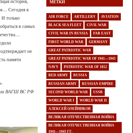
бщая история,
МЕТКИ
ям… Сегодня в
AIR FORCE
ARTILLERY
AVIATION
 И только
BLACK SEA FLEET
CIVIL WAR
обраться в самых
CIVIL WAR IN RUSSIA
FAR EAST
течества…
FIRST WORLD WAR
GERMANY
едили
GREAT PATRIOTIC WAR
подтверждает не
GREAT PATRIOTIC WAR OF 1941—1945
сть памяти
NAVY
PATRIOTIC WAR OF 1812
RED ARMY
RUSSIA
о-
RUSSIAN ARMY
RUSSIAN EMPIRE
ории ВАГШ ВС РФ
SECOND WORLD WAR
USSR
WORLD WAR I
WORLD WAR II
АЛЕКСЕЙ ОЛЕЙНИКОВ
ВЕЛИКАЯ ОТЕЧЕСТВЕННАЯ ВОЙНА
ВЕЛИКАЯ ОТЕЧЕСТВЕННАЯ ВОЙНА
1941—1945 ГГ.