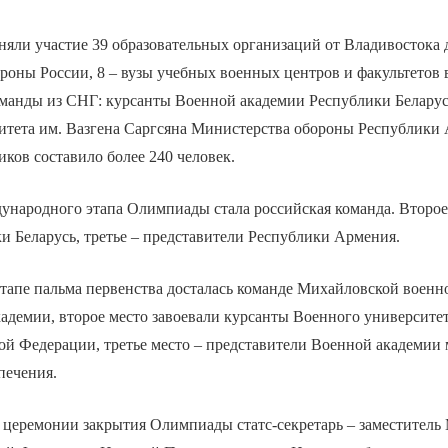
няли участие 39 образовательных организаций от Владивостока
роны России, 8 – вузы учебных военных центров и факультетов
команды из СНГ: курсанты Военной академии Республики Беларус
итета им. Вазгена Саргсяна Министерства обороны Республики
иков составило более 240 человек.
ународного этапа Олимпиады стала российская команда. Второе
и Беларусь, третье – представители Республики Армения.
тапе пальма первенства досталась команде Михайловской военн
адемии, второе место завоевали курсанты Военного университе
й Федерации, третье место – представители Военной академии 
печения.
 церемонии закрытия Олимпиады статс-секретарь – заместитель