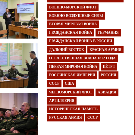
ВОЕННО-МОРСКОЙ ФЛОТ
ВОЕННО-ВОЗДУШНЫЕ СИЛЫ
ВТОРАЯ МИРОВАЯ ВОЙНА
ГРАЖДАНСКАЯ ВОЙНА
ГЕРМАНИЯ
ГРАЖДАНСКАЯ ВОЙНА В РОССИИ
ДАЛЬНИЙ ВОСТОК
КРАСНАЯ АРМИЯ
ОТЕЧЕСТВЕННАЯ ВОЙНА 1812 ГОДА
ПЕРВАЯ МИРОВАЯ ВОЙНА
ПЁТР I
РОССИЙСКАЯ ИМПЕРИЯ
РОССИЯ
СССР
США
ЧЕРНОМОРСКИЙ ФЛОТ
АВИАЦИЯ
АРТИЛЛЕРИЯ
ИСТОРИЧЕСКАЯ ПАМЯТЬ
РУССКАЯ АРМИЯ
СССР