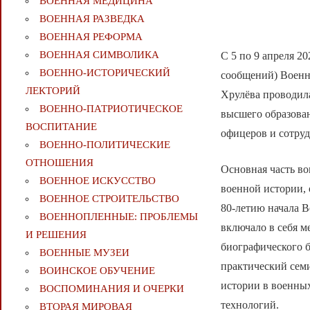
ВОЕННАЯ МЕДИЦИНА
ВОЕННАЯ РАЗВЕДКА
ВОЕННАЯ РЕФОРМА
ВОЕННАЯ СИМВОЛИКА
С 5 по 9 апреля 2
ВОЕННО-ИСТОРИЧЕСКИЙ
сообщений) Военн
ЛЕКТОРИЙ
Хрулёва проводил
ВОЕННО-ПАТРИОТИЧЕСКОЕ
высшего образован
ВОСПИТАНИЕ
офицеров и сотру
ВОЕННО-ПОЛИТИЧЕСКИE
ОТНОШЕНИЯ
Основная часть в
ВОЕННОЕ ИСКУССТВО
военной истории, 
ВОЕННОЕ СТРОИТЕЛЬСТВО
80-летию начала 
ВОЕННОПЛЕННЫЕ: ПРОБЛЕМЫ
включало в себя м
И РЕШЕНИЯ
биографического б
ВОЕННЫЕ МУЗЕИ
практический сем
ВОИНСКОЕ ОБУЧЕНИЕ
истории в военных
ВОСПОМИНАНИЯ И ОЧЕРКИ
технологий.
ВТОРАЯ МИРОВАЯ