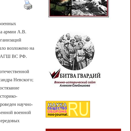
 военных
а армии А.В.
рганизаций
ыло возложено на
 ВАГШ ВС РФ.
отечественной
сандра Невского;
остязание
историко-
роведен научно-
венной военной
передовых