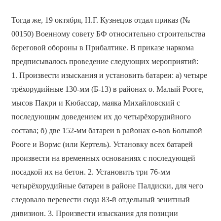
Тогда же, 19 октября, Н.Г. Кузнецов отдал приказ (№
00150) Военному совету БФ относительно строительства
береговой обороны в Прибалтике. В приказе наркома
предписывалось проведение следующих мероприятий:
1. Произвести изыскания и установить батареи: а) четыре
трёхорудийные 130-мм (Б-13) в районах о. Малый Рооге,
мысов Пакри и Кюбассар, маяка Михайловский с
последующим доведением их до четырёхорудийного
состава; б) две 152-мм батареи в районах о-вов Большой
Рооге и Вормс (или Кертель). Установку всех батарей
произвести на временных основаниях с последующей
посадкой их на бетон. 2. Установить три 76-мм
четырёхорудийные батареи в районе Палдиски, для чего
следовало перевести сюда 83-й отдельный зенитный
дивизион. 3. Произвести изыскания для позиции