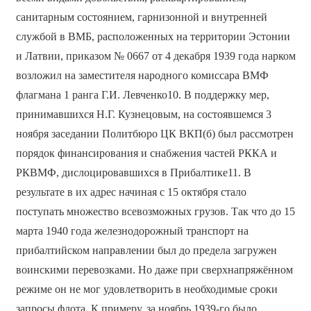
санитарным состоянием, гарнизонной и внутренней
службой в ВМБ, расположенных на территории Эстонии
и Латвии, приказом № 0667 от 4 декабря 1939 года нарком
возложил на заместителя народного комиссара ВМФ
флагмана 1 ранга Г.И. Левченко10. В поддержку мер,
принимавшихся Н.Г. Кузнецовым, на состоявшемся 3
ноября заседании Политбюро ЦК ВКП(б) был рассмотрен
порядок финансирования и снабжения частей РККА и
РКВМФ, дислоцировавшихся в Прибалтике11. В
результате в их адрес начиная с 15 октября стало
поступать множество всевозможных грузов. Так что до 15
марта 1940 года железнодорожный транспорт на
прибалтийском направлении был до предела загружен
воинскими перевозками. Но даже при сверхнапряжённом
режиме он не мог удовлетворить в необходимые сроки
запросы флота. К примеру, за ноябрь 1939-го было