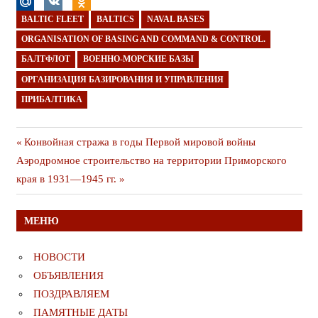
BALTIC FLEET
BALTICS
NAVAL BASES
ORGANISATION OF BASING AND COMMAND & CONTROL.
БАЛТФЛОТ
ВОЕННО-МОРСКИЕ БАЗЫ
ОРГАНИЗАЦИЯ БАЗИРОВАНИЯ И УПРАВЛЕНИЯ
ПРИБАЛТИКА
Навигация
Предыдущая
Конвойная стража в годы Первой мировой войны
Следующая
публикация
Аэродромное строительство на территории Приморского
по
публикация
края в 1931—1945 гг.
записям
МЕНЮ
НОВОСТИ
ОБЪЯВЛЕНИЯ
ПОЗДРАВЛЯЕМ
ПАМЯТНЫЕ ДАТЫ