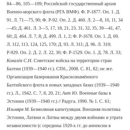
84—86, 105—109; Российский государственный архив
Военно-морского флота (РГА ВМФ). Ф. Р-1877. Оп. 1. Д.
91. Л. 71—75, 90; Ф. Р-92. Оп. 2. Д. 460. Л. 2—8, 10, 11, 34
—45; Д. 461. Л. 3—5, 17, 18, 21, 23, 31, 32, 35, 39—41, 47,
60; Д. 464. Л. 7, 8; Д. 499. Л. 1, 2; Ф. Р-1678. Оп. 1. Д. 69.
Л. 112, 113, 124, 125, 170; Д. 93. Л. 311; Д. 96. Л. 310;
Р-929. Оп. 2. Д. 2. Л. 22, 30; Ф. Р-1529. Оп. 1. Д. 78. Л. 33;
Ковалёв С.Н.
Советские войска на территории стран
Балтии (1939—1940 гг.). СПб., 2008. С. 81, 82;
он же.
Организация базирования Краснознамённого
Балтийского флота в новых западных базах (1939—1940
гг.). Л., 1942. С. 7, 8, 20, 21;
Ант Ю.
Военные базы в
Эстонии (1939—1940 гг.) // Радуга. 1990. № 1. С. 61;
Ильмярв М.
Безмолвная капитуляция. Внешняя политика
Эстонии, Латвии и Литвы между двумя войнами и утрата
независимости (с середины 1920-х гг. до аннексии в