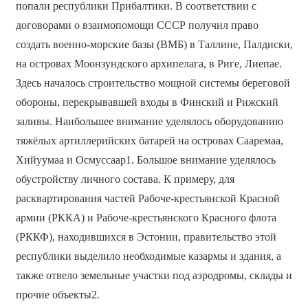
попали республики Прибалтики. В соответствии с
договорами о взаимопомощи СССР получил право
создать военно-морские базы (ВМБ) в Таллине, Палдиски,
на островах Моонзундского архипелага, в Риге, Лиепае.
Здесь началось строительство мощной системы береговой
обороны, перекрывавшей входы в Финский и Рижский
заливы. Наибольшее внимание уделялось оборудованию
тяжёлых артиллерийских батарей на островах Сааремаа,
Хийуумаа и Осмуссаар1. Большое внимание уделялось
обустройству личного состава. К примеру, для
расквартирования частей Рабоче-крестьянской Красной
армии (РККА) и Рабоче-крестьянского Красного флота
(РККФ), находившихся в Эстонии, правительство этой
республики выделило необходимые казармы и здания, а
также отвело земельные участки под аэродромы, склады и
прочие объекты2.