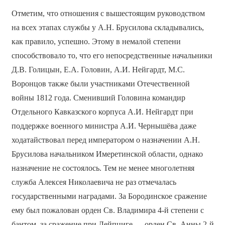
Отметим, что отношения с вышестоящим руководством
на всех этапах службы у А.Н. Брусилова складывались,
как правило, успешно. Этому в немалой степени
способствовало то, что его непосредственные начальники
Д.В. Голицын, Е.А. Головин, А.И. Нейгардт, М.С.
Воронцов также были участниками Отечественной
войны 1812 года. Сменивший Головина командир
Отдельного Кавказского корпуса А.И. Нейгардт при
поддержке военного министра А.И. Чернышёва даже
ходатайствовал перед императором о назначении А.Н.
Брусилова начальником Имеретинской области, однако
назначение не состоялось. Тем не менее многолетняя
служба Алексея Николаевича не раз отмечалась
государственными наградами. За Бородинское сражение
ему был пожалован орден Св. Владимира 4-й степени с
бантом, за сражение при Лейпциге — орден Св. Анны 2-й