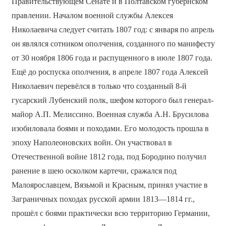
Правительствующем Сенате и в Полтавском губернском
правлении. Началом военной службы Алексея
Николаевича следует считать 1807 год: с января по апрель
он являлся сотником ополчения, созданного по манифесту
от 30 ноября 1806 года и распущенного в июле 1807 года.
Ещё до роспуска ополчения, в апреле 1807 года Алексей
Николаевич перевёлся в только что созданный 8-й
гусарский Лубенский полк, шефом которого был генерал-
майор А.П. Мелиссино. Военная служба А.Н. Брусилова
изобиловала боями и походами. Его молодость прошла в
эпоху Наполеоновских войн. Он участвовал в
Отечественной войне 1812 года, под Бородино получил
ранение в шею осколком картечи, сражался под
Малоярославцем, Вязьмой и Красным, принял участие в
Заграничных походах русской армии 1813—1814 гг.,
прошёл с боями практически всю территорию Германии,