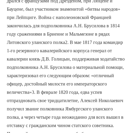
дрался с французами под Дрезденом, при Люцене и
Бауцене, был участником знаменитой «битвы народов»
при Лейпциге. Война с наполеоновской Францией
закончилась для подполковника А.Н. Брусилова в 1814
году сражениями в Бриенне и Мальмезоне в рядах
Литовского уланского полка2. В мае 1817 года командир
1-го резервного кавалерийского корпуса генерал от
кавалерии князь Д.В. Голицын, поддерживая ходатайство
подполковника А.Н. Брусилова о материальной помощи,
характеризовал его следующим образом: «отличный
офицер, достойный милости его императорского
величества»3. В феврале 1820 года, едва успев
отпраздновать свое тридцатилетие, Алексей Николаевич
получил звание полковника Ямбургского уланского
полка, а через четыре года неожиданно для всех вышел в
отставку с гражданским чином статского советника.