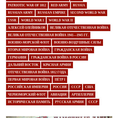
PATRIOTIC WAR OF 1812
RED ARMY
RUSSIA
RUSSIAN ARMY
RUSSIAN EMPIRE
SECOND WORLD WAR
USSR
WORLD WAR I
WORLD WAR II
АЛЕКСЕЙ ОЛЕЙНИКОВ
ВЕЛИКАЯ ОТЕЧЕСТВЕННАЯ ВОЙНА
ВЕЛИКАЯ ОТЕЧЕСТВЕННАЯ ВОЙНА 1941—1945 ГГ.
ВОЕННО-МОРСКОЙ ФЛОТ
ВОЕННО-ВОЗДУШНЫЕ СИЛЫ
ВТОРАЯ МИРОВАЯ ВОЙНА
ГРАЖДАНСКАЯ ВОЙНА
ГЕРМАНИЯ
ГРАЖДАНСКАЯ ВОЙНА В РОССИИ
ДАЛЬНИЙ ВОСТОК
КРАСНАЯ АРМИЯ
ОТЕЧЕСТВЕННАЯ ВОЙНА 1812 ГОДА
ПЕРВАЯ МИРОВАЯ ВОЙНА
ПЁТР I
РОССИЙСКАЯ ИМПЕРИЯ
РОССИЯ
СССР
США
ЧЕРНОМОРСКИЙ ФЛОТ
АВИАЦИЯ
АРТИЛЛЕРИЯ
ИСТОРИЧЕСКАЯ ПАМЯТЬ
РУССКАЯ АРМИЯ
СССР