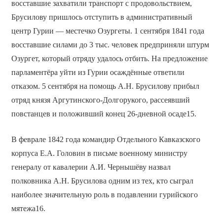
восставшие захватили транспорт с продовольствием,
Брусилову пришлось отступить в административный
центр Гурии — местечко Озургеты. 1 сентября 1841 года
восставшие силами до 3 тыс. человек предприняли штурм
Озургет, который отряду удалось отбить. На предложение
парламентёра уйти из Гурии осаждённые ответили
отказом. 5 сентября на помощь А.Н. Брусилову прибыл
отряд князя Аргутинского-Долгорукого, рассеявший
повстанцев и положивший конец 26-дневной осаде15.
В феврале 1842 года командир Отдельного Кавказского
корпуса Е.А. Головин в письме военному министру
генералу от кавалерии А.И. Чернышёву назвал
полковника А.Н. Брусилова одним из тех, кто сыграл
наиболее значительную роль в подавлении гурийского
мятежа16.