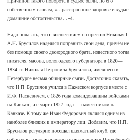
Причиной такого поворота в судьбе были, по его
собственным словам, «…расстроенное здоровье и худые
домашние обстоятельства…»4.
Надо полагать, что с восшествием на престол Николая I
А.Н. Брусилов надеялся поправить свои дела, причём не
без помощи своего двоюродного брата, известного тогда
писателя, масона, вологодского губернатора в 1820—
1834 гг. Николая Петровича Брусилова, имевшего в
Петербурге весьма обширные связи. Достаточно сказать,
что Н.П. Брусилов учился в Пажеском корпусе вместе с
И.Ф. Паскевичем, с 1826 года командовавшим войсками
на Кавказе, а с марта 1827 года — наместником на
Кавказе. К тому же Иван Фёдорович являлся одним из
наиболее близких к императору лиц. Добавим, что Н.П.
Брусилов регулярно посещал шахматный клуб, где
собирались многие влиятельные сановники Петербурга5.