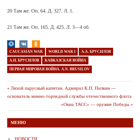
20 Там же. Оп. 64. Д. 327. Л. 1.
21 Там же. Оп. 165. Д. 425. Л. 3—4 об.
CAUCASIAN WAR
WORLD WAR I
А.А. БРУСИЛОВ
А.Н. БРУСИЛОВ
КАВКАЗСКАЯ ВОЙНА
ПЕРВАЯ МИРОВАЯ ВОЙНА. A.N. BRUSILOV
Навигация
Предыдущая
Лихой парусный капитан. Адмирал К.П. Пилкин —
публикация
основатель минно-торпедной службы отечественного флота
по
Следующая
«Окна ТАСС» — оружие Победы
записям
публикация
МЕНЮ
НОВОСТИ