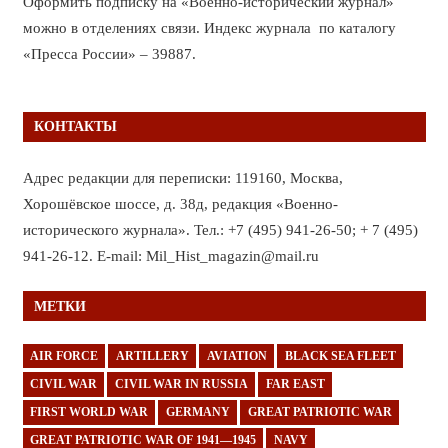
Оформить подписку на «Военно-исторический журнал»
можно в отделениях связи. Индекс журнала по каталогу
«Пресса России» – 39887.
КОНТАКТЫ
Адрес редакции для переписки: 119160, Москва,
Хорошёвское шоссе, д. 38д, редакция «Военно-
исторического журнала». Тел.: +7 (495) 941-26-50; + 7 (495)
941-26-12. E-mail: Mil_Hist_magazin@mail.ru
МЕТКИ
AIR FORCE
ARTILLERY
AVIATION
BLACK SEA FLEET
CIVIL WAR
CIVIL WAR IN RUSSIA
FAR EAST
FIRST WORLD WAR
GERMANY
GREAT PATRIOTIC WAR
GREAT PATRIOTIC WAR OF 1941—1945
NAVY