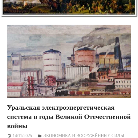
Уральская электроэнергетическая
система в годы Великой Отечественной
войны
14/11/2025
Дежурный по Редакции
ЭКОНОМИКА И ВООРУЖЁННЫЕ СИЛЫ