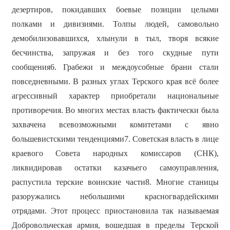
дезертиров, покидавших боевые позиции целыми
полками и дивизиями. Толпы людей, самовольно
демобилизовавшихся, хлынули в тыл, творя всякие
бесчинства, запружая и без того скудные пути
сообщения6. Грабежи и междоусобные брани стали
повседневными. В разных углах Терского края всё более
агрессивный характер приобретали национальные
противоречия. Во многих местах власть фактически была
захвачена всевозможными комитетами с явно
большевистскими тенденциями7. Советская власть в лице
краевого Совета народных комиссаров (СНК),
ликвидировав остатки казачьего самоуправления,
распустила терские воинские части8. Многие станицы
разоружались небольшими красногвардейскими
отрядами. Этот процесс приостановила так называемая
Добровольческая армия, вошедшая в пределы Терской