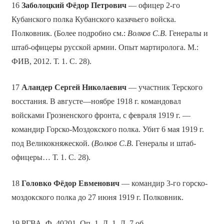
16
Заболоцкий Фёдор Петрович
— офицер 2-го
Кубанского полка Кубанского казачьего войска.
Полковник. (Более подробно см.:
Волков С.В.
Генералы и
штаб-офицеры русской армии. Опыт мартиролога. М.:
ФИВ, 2012. Т. 1. С. 28).
17
Аландер Сергей Николаевич
— участник Терского
восстания. В августе—ноябре 1918 г. командовал
войсками Грозненского фронта, с февраля 1919 г. —
командир Горско-Моздокского полка. Убит 6 мая 1919 г.
под Великокняжеской. (
Волков С.В.
Генералы и штаб-
офицеры… Т. 1. С. 28).
18
Головко Фёдор Евменович
— командир 3-го горско-
моздокского полка до 27 июня 1919 г. Полковник.
19 РГВА. Ф. 40201. Оп. 1. Д. 1. Л. 7 об.