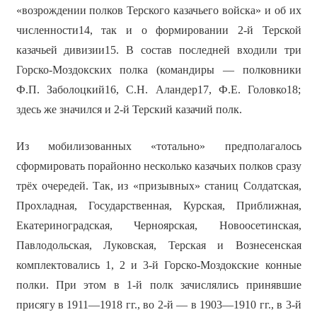
«возрождении полков Терского казачьего войска» и об их
численности14, так и о формировании 2-й Терской
казачьей дивизии15. В состав последней входили три
Горско-Моздокских полка (командиры — полковники
Ф.П. Заболоцкий16, С.Н. Аландер17, Ф.Е. Головко18;
здесь же значился и 2-й Терский казачий полк.
Из мобилизованных «тотально» предполагалось
сформировать порайонно несколько казачьих полков сразу
трёх очередей. Так, из «призывных» станиц Солдатская,
Прохладная, Государственная, Курская, Приближная,
Екатериноградская, Черноярская, Новоосетинская,
Павлодольская, Луковская, Терская и Вознесенская
комплектовались 1, 2 и 3-й Горско-Моздокские конные
полки. При этом в 1-й полк зачислялись принявшие
присягу в 1911—1918 гг., во 2-й — в 1903—1910 гг., в 3-й