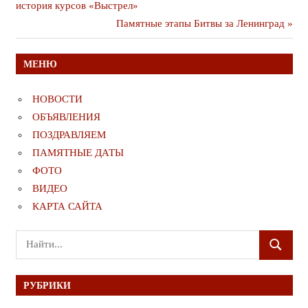
публикация
история курсов «Выстрел»
по
Следующая
Памятные этапы Битвы за Ленинград
записям
публикация
МЕНЮ
НОВОСТИ
ОБЪЯВЛЕНИЯ
ПОЗДРАВЛЯЕМ
ПАМЯТНЫЕ ДАТЫ
ФОТО
ВИДЕО
КАРТА САЙТА
Поиск
ПОИСК
для:
РУБРИКИ