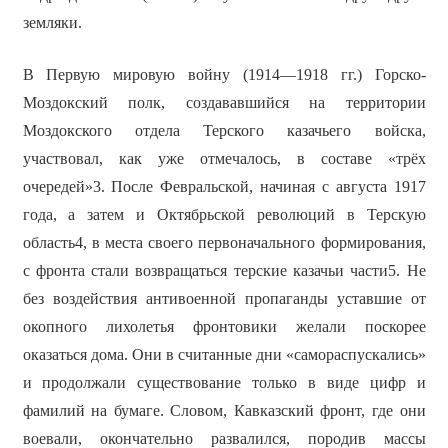
земляки.
В Первую мировую войну (1914—1918 гг.) Горско-
Моздокский полк, создававшийся на территории
Моздокского отдела Терского казачьего войска,
участвовал, как уже отмечалось, в составе «трёх
очередей»3. После Февральской, начиная с августа 1917
года, а затем и Октябрьской революций в Терскую
область4, в места своего первоначального формирования,
с фронта стали возвращаться терские казачьи части5. Не
без воздействия антивоенной пропаганды уставшие от
окопного лихолетья фронтовики желали поскорее
оказаться дома. Они в считанные дни «самораспускались»
и продолжали существование только в виде цифр и
фамилий на бумаге. Словом, Кавказский фронт, где они
воевали, окончательно развалился, породив массы