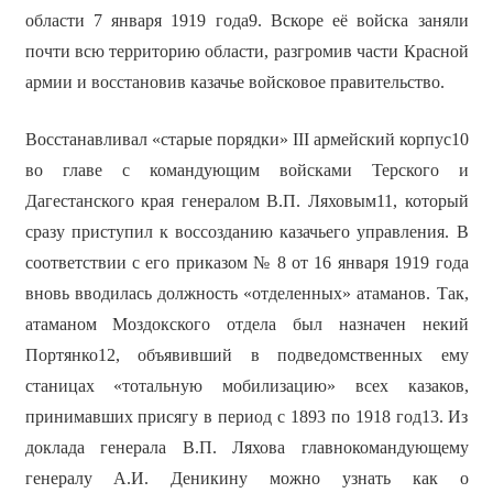
области 7 января 1919 года9. Вскоре её войска заняли
почти всю территорию области, разгромив части Красной
армии и восстановив казачье войсковое правительство.
Восстанавливал «старые порядки» III армейский корпус10
во главе с командующим войсками Терского и
Дагестанского края генералом В.П. Ляховым11, который
сразу приступил к воссозданию казачьего управления. В
соответствии с его приказом № 8 от 16 января 1919 года
вновь вводилась должность «отделенных» атаманов. Так,
атаманом Моздокского отдела был назначен некий
Портянко12, объявивший в подведомственных ему
станицах «тотальную мобилизацию» всех казаков,
принимавших присягу в период с 1893 по 1918 год13. Из
доклада генерала В.П. Ляхова главнокомандующему
генералу А.И. Деникину можно узнать как о