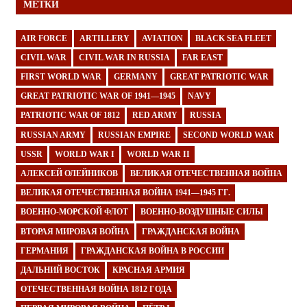
МЕТКИ
AIR FORCE
ARTILLERY
AVIATION
BLACK SEA FLEET
CIVIL WAR
CIVIL WAR IN RUSSIA
FAR EAST
FIRST WORLD WAR
GERMANY
GREAT PATRIOTIC WAR
GREAT PATRIOTIC WAR OF 1941—1945
NAVY
PATRIOTIC WAR OF 1812
RED ARMY
RUSSIA
RUSSIAN ARMY
RUSSIAN EMPIRE
SECOND WORLD WAR
USSR
WORLD WAR I
WORLD WAR II
АЛЕКСЕЙ ОЛЕЙНИКОВ
ВЕЛИКАЯ ОТЕЧЕСТВЕННАЯ ВОЙНА
ВЕЛИКАЯ ОТЕЧЕСТВЕННАЯ ВОЙНА 1941—1945 ГГ.
ВОЕННО-МОРСКОЙ ФЛОТ
ВОЕННО-ВОЗДУШНЫЕ СИЛЫ
ВТОРАЯ МИРОВАЯ ВОЙНА
ГРАЖДАНСКАЯ ВОЙНА
ГЕРМАНИЯ
ГРАЖДАНСКАЯ ВОЙНА В РОССИИ
ДАЛЬНИЙ ВОСТОК
КРАСНАЯ АРМИЯ
ОТЕЧЕСТВЕННАЯ ВОЙНА 1812 ГОДА