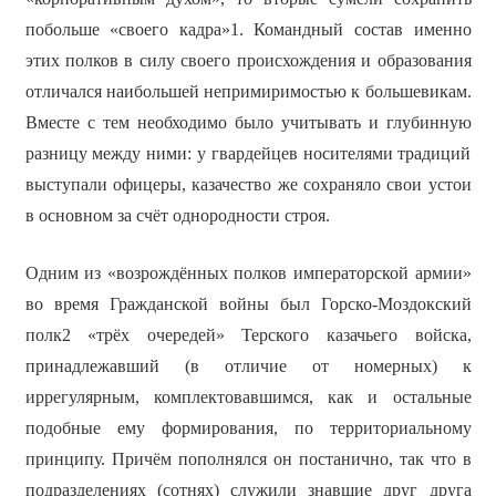
побольше «своего кадра»1. Командный состав именно
этих полков в силу своего происхождения и образования
отличался наибольшей непримиримостью к большевикам.
Вместе с тем необходимо было учитывать и глубинную
разницу между ними: у гвардейцев носителями традиций
выступали офицеры, казачество же сохраняло свои устои
в основном за счёт однородности строя.
Одним из «возрождённых полков императорской армии»
во время Гражданской войны был Горско-Моздокский
полк2 «трёх очередей» Терского казачьего войска,
принадлежавший (в отличие от номерных) к
иррегулярным, комплектовавшимся, как и остальные
подобные ему формирования, по территориальному
принципу. Причём пополнялся он постанично, так что в
подразделениях (сотнях) служили знавшие друг друга