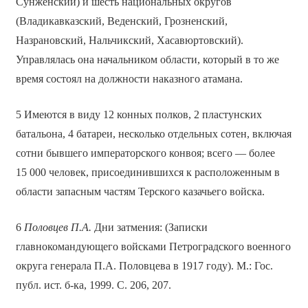
Сунженский) и шесть национальных округов
(Владикавказский, Веденский, Грозненский,
Назрановский, Нальчикский, Хасавюртовский).
Управлялась она начальником области, который в то же
время состоял на должности наказного атамана.
5 Имеются в виду 12 конных полков, 2 пластунских
батальона, 4 батареи, несколько отдельных сотен, включая
сотни бывшего императорского конвоя; всего — более
15 000 человек, присоединившихся к расположенным в
области запасным частям Терского казачьего войска.
6
Половцев П.А.
Дни затмения: (Записки
главнокомандующего войсками Петроградского военного
округа генерала П.А. Половцева в 1917 году). М.: Гос.
публ. ист. б-ка, 1999. С. 206, 207.