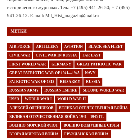
исторического журнала». Тел.: +7 (495) 941-26-50; + 7 (495)
941-26-12. E-mail: Mil_Hist_magazin@mail.ru
МЕТКИ
AIR FORCE
ARTILLERY
AVIATION
BLACK SEA FLEET
CIVIL WAR
CIVIL WAR IN RUSSIA
FAR EAST
FIRST WORLD WAR
GERMANY
GREAT PATRIOTIC WAR
GREAT PATRIOTIC WAR OF 1941—1945
NAVY
PATRIOTIC WAR OF 1812
RED ARMY
RUSSIA
RUSSIAN ARMY
RUSSIAN EMPIRE
SECOND WORLD WAR
USSR
WORLD WAR I
WORLD WAR II
АЛЕКСЕЙ ОЛЕЙНИКОВ
ВЕЛИКАЯ ОТЕЧЕСТВЕННАЯ ВОЙНА
ВЕЛИКАЯ ОТЕЧЕСТВЕННАЯ ВОЙНА 1941—1945 ГГ.
ВОЕННО-МОРСКОЙ ФЛОТ
ВОЕННО-ВОЗДУШНЫЕ СИЛЫ
ВТОРАЯ МИРОВАЯ ВОЙНА
ГРАЖДАНСКАЯ ВОЙНА