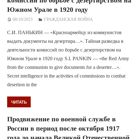
комиссий по борьбе с дезертирством на
Южном Урале в 1920 году
08/10/2023
Дежурный по Редакции
ГРАЖДАНСКАЯ ВОЙНА
С.И. ПАНЬКИН — «Красноармейцу из коммунистов
выдать документы на дезертира…». Тайная разведка в
деятельности комиссий по борьбе с дезертирством на
Южном Урале в 1920 году S.I. PANKIN — «the Red Army
from the communists to give documents for a deserter…».
Secret intelligence in the activities of commissions to combat
desertion in the
ЧИТАТЬ
Продвижение по военной службе в
России в период после октября 1917
года до начала Великой Отечественной