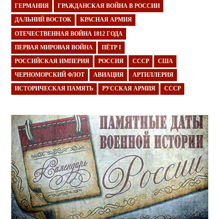
ГЕРМАНИЯ
ГРАЖДАНСКАЯ ВОЙНА В РОССИИ
ДАЛЬНИЙ ВОСТОК
КРАСНАЯ АРМИЯ
ОТЕЧЕСТВЕННАЯ ВОЙНА 1812 ГОДА
ПЕРВАЯ МИРОВАЯ ВОЙНА
ПЁТР I
РОССИЙСКАЯ ИМПЕРИЯ
РОССИЯ
СССР
США
ЧЕРНОМОРСКИЙ ФЛОТ
АВИАЦИЯ
АРТИЛЛЕРИЯ
ИСТОРИЧЕСКАЯ ПАМЯТЬ
РУССКАЯ АРМИЯ
СССР