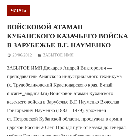
ЧИТАТЬ
ВОЙСКОВОЙ АТАМАН
КУБАНСКОГО КАЗАЧЬЕГО ВОЙСКА
В ЗАРУБЕЖЬЕ В.Г. НАУМЕНКО
29/06/2012
Дежурный по Редакции
ЗАБЫТОЕ ИМЯ
ЗАБЫТОЕ ИМЯ Дюкарев Андрей Викторович —
преподаватель Анапского индустриального техникума
(х. Трудобеликовский Краснодарского края. E-mail:
ducarev_an@mail.ru) Войсковой атаман Кубанского
казачьего войска в Зарубежье В.Г. Науменко Вячеслав
Григорьевич Науменко (1883—1979), уроженец
ст. Петровской Кубанской области, прослужил в армии
царской России 20 лет. Пройдя путь от казака до генерал-
майора Генерального штаба и войскового атамана