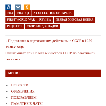
1914
1914 ГОД
A COLLECTION OF PAPERS.
FIRST WORLD WAR
REVIEW
ПЕРВАЯ МИРОВАЯ ВОЙНА
РЕЦЕНЗИЯ
СБОРНИК ДОКЛАДОВ
Навигация
Предыдущая
Подготовка к партизанским действиям в СССР в 1920—
публикация
1930-е годы
по
Следующая
Спецкомитет при Совете министров СССР по реактивной
записям
публикация
технике
МЕНЮ
НОВОСТИ
ОБЪЯВЛЕНИЯ
ПОЗДРАВЛЯЕМ
ПАМЯТНЫЕ ДАТЫ