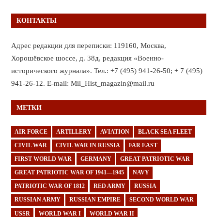
КОНТАКТЫ
Адрес редакции для переписки: 119160, Москва,
Хорошёвское шоссе, д. 38д, редакция «Военно-
исторического журнала». Тел.: +7 (495) 941-26-50; + 7 (495)
941-26-12. E-mail: Mil_Hist_magazin@mail.ru
МЕТКИ
AIR FORCE
ARTILLERY
AVIATION
BLACK SEA FLEET
CIVIL WAR
CIVIL WAR IN RUSSIA
FAR EAST
FIRST WORLD WAR
GERMANY
GREAT PATRIOTIC WAR
GREAT PATRIOTIC WAR OF 1941—1945
NAVY
PATRIOTIC WAR OF 1812
RED ARMY
RUSSIA
RUSSIAN ARMY
RUSSIAN EMPIRE
SECOND WORLD WAR
USSR
WORLD WAR I
WORLD WAR II