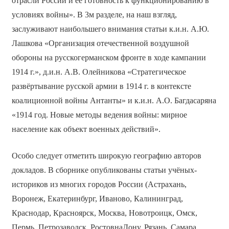
отрасли России и её готовность к функционированию в
условиях войны». В 3­м разделе, на наш взгляд,
заслуживают наибольшего внимания статьи к.и.н. А.Ю.
Лашкова «Организация отечественной воздушной
обороны на русско­германском фронте в ходе кампании
1914 г.», д.и.н. А.В. Олейникова «Стратегическое
развёртывание русской армии в 1914 г. в контексте
коалиционной войны Антанты» и к.и.н. А.О. Багдасаряна
«1914 год. Новые методы ведения войны: мирное
население как объект военных действий».
Особо следует отметить широкую географию авторов
докладов. В сборнике опубликованы статьи учёных­
историков из многих городов России (Астрахань,
Воронеж, Екатеринбург, Иваново, Калининград,
Краснодар, Красноярск, Москва, Новотроицк, Омск,
Пермь, Петрозаводск, Ростов­на­Дону, Рязань, Самара,