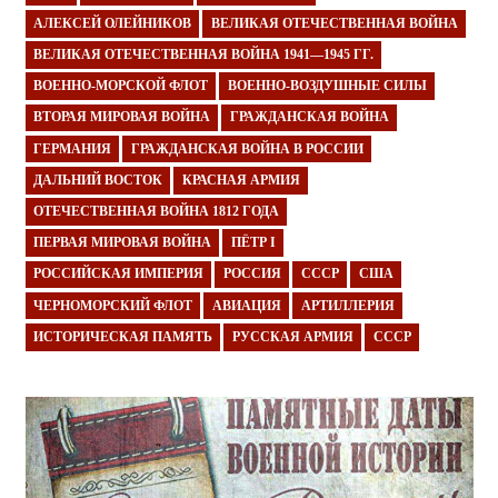
АЛЕКСЕЙ ОЛЕЙНИКОВ
ВЕЛИКАЯ ОТЕЧЕСТВЕННАЯ ВОЙНА
ВЕЛИКАЯ ОТЕЧЕСТВЕННАЯ ВОЙНА 1941—1945 ГГ.
ВОЕННО-МОРСКОЙ ФЛОТ
ВОЕННО-ВОЗДУШНЫЕ СИЛЫ
ВТОРАЯ МИРОВАЯ ВОЙНА
ГРАЖДАНСКАЯ ВОЙНА
ГЕРМАНИЯ
ГРАЖДАНСКАЯ ВОЙНА В РОССИИ
ДАЛЬНИЙ ВОСТОК
КРАСНАЯ АРМИЯ
ОТЕЧЕСТВЕННАЯ ВОЙНА 1812 ГОДА
ПЕРВАЯ МИРОВАЯ ВОЙНА
ПЁТР I
РОССИЙСКАЯ ИМПЕРИЯ
РОССИЯ
СССР
США
ЧЕРНОМОРСКИЙ ФЛОТ
АВИАЦИЯ
АРТИЛЛЕРИЯ
ИСТОРИЧЕСКАЯ ПАМЯТЬ
РУССКАЯ АРМИЯ
СССР