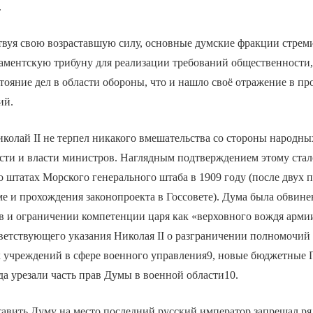
.
твуя свою возраставшую силу, основные думские фракции стрем
аментскую трибуну для реализации требований общественности,
ояние дел в области обороны, что и нашло своё отражение в пр
ий.
иколай II не терпел никакого вмешательства со стороны народны
асти и власти министров. Наглядным подтверждением этому ста
о штатах Морского генерального штаба в 1909 году (после двух
е и прохождения законопроекта в Госсовете). Дума была обвин
в и ограничении компетенции царя как «верховного вождя арми
тветствующего указания Николая II о разграничении полномочий
х учреждений в сфере военного управления9, новые бюджетные 
ода урезали часть прав Думы в военной области10.
тавить Думу на место последний русский император запрещал р