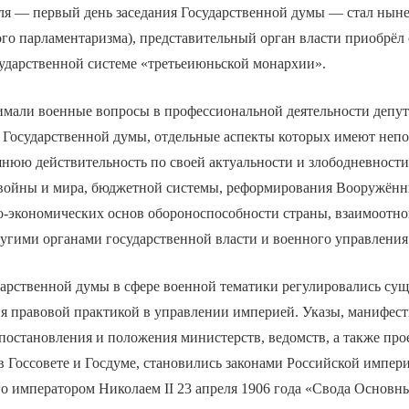
реля — первый день заседания Государственной думы — стал нын
го парламентаризма), представительный орган власти приобрёл
сударственной системе «третьеиюньской монархии».
имали военные вопросы в профессиональной деятельности депут
Государственной думы, отдельные аспекты которых имеют неп
нюю действительность по своей актуальности и злободневности
 войны и мира, бюджетной системы, реформирования Вооружённ
о-экономических основ обороноспособности страны, взаимоотн
угими органами государственной власти и военного управления
арственной думы в сфере военной тематики регулировались су
ия правовой практикой в управлении империей. Указы, манифес
постановления и положения министерств, ведомств, а также пр
в Госсовете и Госдуме, становились законами Российской импери
о императором Николаем II 23 апреля 1906 года «Свода Основн