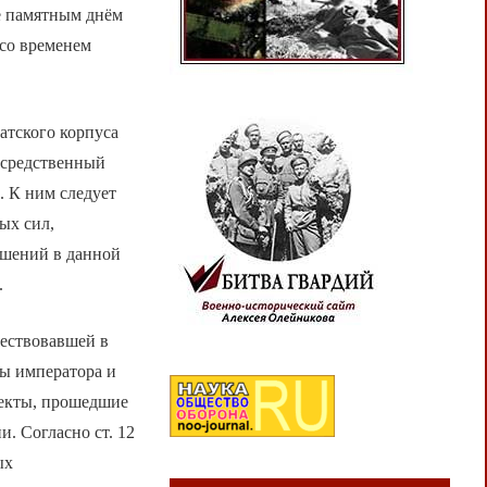
е памятным днём
 со временем
атского корпуса
осредственный
. К ним следует
ых сил,
ошений в данной
.
ществовавшей в
ты императора и
оекты, прошедшие
и. Согласно ст. 12
ых