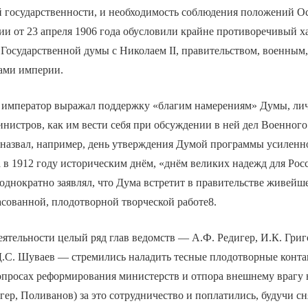
й государственности, и необходимость соблюдения положений О
и от 23 апреля 1906 года обусловили крайне противоречивый х
Государственной думы с Николаем II, правительством, военным
ами империи.
, император выражал поддержку «благим намерениям» Думы, ли
нистров, как им вести себя при обсуждении в ней дел Военног
 назвал, например, день утверждения Думой программы усиленн
 в 1912 году историческим днём, «днём великих надежд для Рос
днократно заявлял, что Дума встретит в правительстве живейш
асованной, плодотворной творческой работе8.
еятельности целый ряд глав ведомств — А.Ф. Редигер, И.К. Григ
Д.С. Шуваев — стремились наладить тесные плодотворные конт
опросах реформирования министерств и отпора внешнему врагу 
игер, Поливанов) за это сотрудничество и поплатились, будучи с