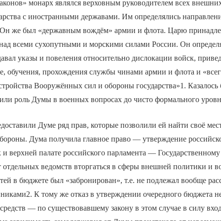
аконов» монарх являлся верховным руководителем всех внешних
дарства с иностранными державами. Им определялись направлен
 Он же был «державным вождём» армии и флота. Царю принадле
 над всеми сухопутными и морскими силами России. Он определ
давал указы и повеления относительно дислокации войск, приве
е, обучения, прохождения службы чинами армии и флота и «все
стройства Вооружённых сил и обороны государства»1. Казалось 
или роль Думы в военных вопросах до чисто формального уровн
доставили Думе ряд прав, которые позволили ей найти своё мест
обороны. Дума получила главное право — утверждение российск
к и верхней палате российского парламента — Государственному
 отдельных ведомств вторгаться в сферы внешней политики и в
атей в бюджете был «забронирован», т.е. не подлежал вообще ра
иками2. К тому же отказ в утверждении очередного бюджета не
 средств — по существовавшему закону в этом случае в силу вхо