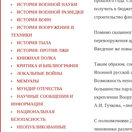
прошлого года. Са
ИСТОРИЯ ВОЕННОЙ НАУКИ
получить в бюджет
ИСТОРИЯ ВОЕННОЙ РАЗВЕДКИ
строительство фло
ИСТОРИЯ ВОИН
ИСТОРИЯ ВООРУЖЕНИЯ И
Помимо сказанног
ТЕХНИКИ
перевооружения ар
ИСТОРИЯ ТЫЛА
Введение же новы
ИСТОРИЯ: ПРОТИВ ЛЖИ
КНИЖНАЯ ПОЛКА
Таким образом, с
КРИТИКА И БИБЛИОГРАФИЯ
Японией русской а
ЛОКАЛЬНЫЕ ВОЙНЫ
Возможность непо
МЕМУАРЫ
большинства парла
МУНДИР ОТЕЧЕСТВА
НАУЧНЫЕ СООБЩЕНИЯ И
укреплении Воору
ИНФОРМАЦИЯ
А.И. Гучкова, «лю
НАЦИОНАЛЬНАЯ
БЕЗОПАСНОСТЬ
С полномочиями Д
НЕОПУБЛИКОВАННЫЕ
чиновники различн