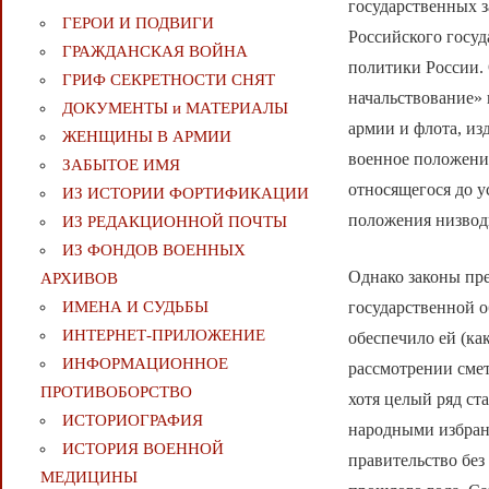
государственных з
ГЕРОИ И ПОДВИГИ
Российского госу
ГРАЖДАНСКАЯ ВОЙНА
политики России.
ГРИФ СЕКРЕТНОСТИ СНЯТ
начальствование»
ДОКУМЕНТЫ и МАТЕРИАЛЫ
армии и флота, из
ЖЕНЩИНЫ В АРМИИ
военное положени
ЗАБЫТОЕ ИМЯ
относящегося до у
ИЗ ИСТОРИИ ФОРТИФИКАЦИИ
положения низвод
ИЗ РЕДАКЦИОННОЙ ПОЧТЫ
ИЗ ФОНДОВ ВОЕННЫХ
Однако законы пре
АРХИВОВ
государственной 
ИМЕНА И СУДЬБЫ
ИНТЕРНЕТ-ПРИЛОЖЕНИЕ
обеспечило ей (ка
ИНФОРМАЦИОННОЕ
рассмотрении смет
ПРОТИВОБОРСТВО
хотя целый ряд ст
ИСТОРИОГРАФИЯ
народными избранн
ИСТОРИЯ ВОЕННОЙ
правительство без
МЕДИЦИНЫ