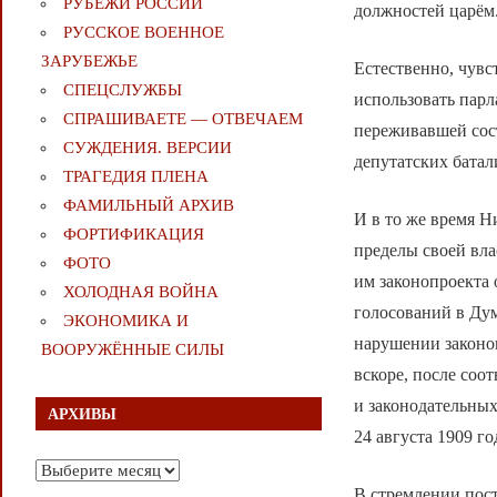
РУБЕЖИ РОССИИ
должностей царём
РУССКОЕ ВОЕННОЕ
ЗАРУБЕЖЬЕ
Естественно, чувс
СПЕЦСЛУЖБЫ
использовать парл
СПРАШИВАЕТЕ — ОТВЕЧАЕМ
переживавшей сост
СУЖДЕНИЯ. ВЕРСИИ
депутатских батал
ТРАГЕДИЯ ПЛЕНА
ФАМИЛЬНЫЙ АРХИВ
И в то же время Н
ФОРТИФИКАЦИЯ
пределы своей вл
ФОТО
им законопроекта 
ХОЛОДНАЯ ВОЙНА
голосований в Дум
ЭКОНОМИКА И
нарушении законо
ВООРУЖЁННЫЕ СИЛЫ
вскоре, после соо
и законодательны
АРХИВЫ
24 августа 1909 г
Архивы
В стремлении пос