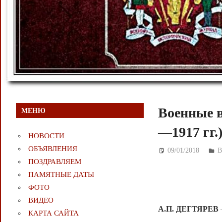
Военные в
МЕНЮ
—1917 гг.
НОВОСТИ
ОБЪЯВЛЕНИЯ
09/01/2018
Д
В
ПОЗДРАВЛЯЕМ
ПАМЯТНЫЕ ДАТЫ
ФОТО
ВИДЕО
А.П. ДЕГТЯРЕВ
КАРТА САЙТА