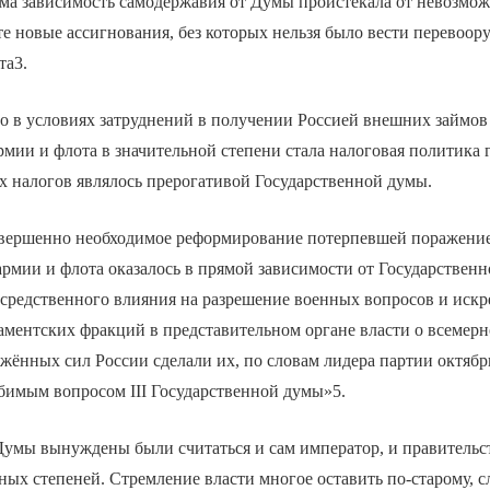
ма зависимость самодержавия от Думы проистекала от невозмож
е новые ассигнования, без которых нельзя было вести перевоор
та3.
о в условиях затруднений в получении Россией внешних займов
мии и флота в значительной степени стала налоговая политика г
х налогов являлось прерогативой Государственной думы.
овершенно необходимое реформирование потерпевшей поражение
рмии и флота оказалось в прямой зависимости от Государствен
средственного влияния на разрешение военных вопросов и искр
ментских фракций в представительном органе власти о всемерн
жённых сил России сделали их, по словам лидера партии октябр
бимым вопросом III Государственной думы»5.
умы вынуждены были считаться и сам император, и правитель
ых степеней. Стремление власти многое оставить по-старому, с