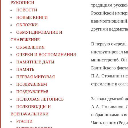
РУКОПИСИ
традициям русско
НОВОСТИ
Российской импери
НОВЫЕ КНИГИ
взаимоотношений 
ОБЛОЖКИ
другими ведомств
ОБМУНДИРОВАНИЕ И
СНАРЯЖЕНИЕ
В первую очередь
ОБЪЯВЛЕНИЯ
инструктировал ми
ОЧЕРКИ И ВОСПОМИНАНИЯ
министерств6. Он
ПАМЯТНЫЕ ДАТЫ
Балтийского флота
ПАМЯТЬ
П.А. Столыпин нео
ПЕРВАЯ МИРОВАЯ
стремление к согл
ПОЗДРАВЛЯЕМ
ПОЗДРАВЛЯЕМ!
За годы думской д
ПОЛКОВАЯ ЛЕТОПИСЬ
А.А. Поливанов, 
ПОЛКОВОДЦЫ И
ВОЕНАЧАЛЬНИКИ
избранниками в в
РГАСПИ
Часть из них (Ред