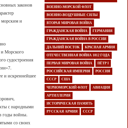
сновных законов
ВОЕННО-МОРСКОЙ ФЛОТ
арактер
ВОЕННО-ВОЗДУШНЫЕ СИЛЫ
, морским и
ВТОРАЯ МИРОВАЯ ВОЙНА
ГРАЖДАНСКАЯ ВОЙНА
ГЕРМАНИЯ
ГРАЖДАНСКАЯ ВОЙНА В РОССИИ
чно
ДАЛЬНИЙ ВОСТОК
КРАСНАЯ АРМИЯ
о и Морского
ОТЕЧЕСТВЕННАЯ ВОЙНА 1812 ГОДА
ого судостроения
ПЕРВАЯ МИРОВАЯ ВОЙНА
ПЁТР I
сии»7.
РОССИЙСКАЯ ИМПЕРИЯ
РОССИЯ
ее и искреннейшее
СССР
США
ЧЕРНОМОРСКИЙ ФЛОТ
АВИАЦИЯ
АРТИЛЛЕРИЯ
орович,
ИСТОРИЧЕСКАЯ ПАМЯТЬ
акты с народными
РУССКАЯ АРМИЯ
СССР
в годы войны.
нятыми со своих