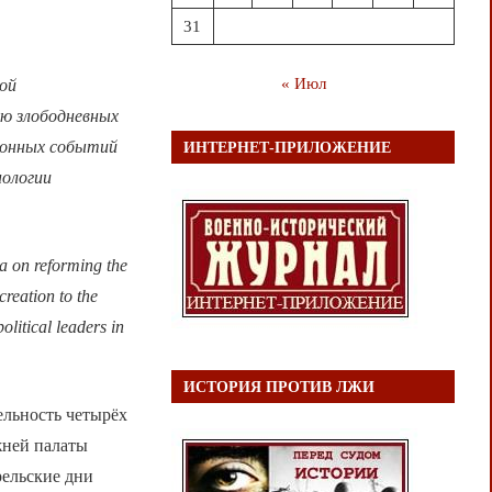
31
« Июл
ой
ю злободневных
ционных событий
ИНТЕРНЕТ-ПРИЛОЖЕНИЕ
нологии
ia on reforming the
creation to the
olitical leaders in
ИСТОРИЯ ПРОТИВ ЛЖИ
ельность четырёх
жней палаты
рельские дни