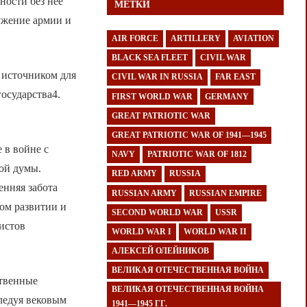
ности без неё
МЕТКИ
ужение армии и
AIR FORCE
ARTILLERY
AVIATION
BLACK SEA FLEET
CIVIL WAR
 источником для
CIVIL WAR IN RUSSIA
FAR EAST
осударства4.
FIRST WORLD WAR
GERMANY
GREAT PATRIOTIC WAR
GREAT PATRIOTIC WAR OF 1941—1945
 в войне с
NAVY
PATRIOTIC WAR OF 1812
ной думы.
RED ARMY
RUSSIA
енняя забота
RUSSIAN ARMY
RUSSIAN EMPIRE
ом развитии и
SECOND WORLD WAR
USSR
истов
WORLD WAR I
WORLD WAR II
АЛЕКСЕЙ ОЛЕЙНИКОВ
ВЕЛИКАЯ ОТЕЧЕСТВЕННАЯ ВОЙНА
ственные
ВЕЛИКАЯ ОТЕЧЕСТВЕННАЯ ВОЙНА
ледуя вековым
1941—1945 ГГ.