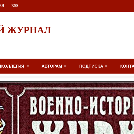
ЕН
RSS
Й ЖУРНАЛ
ДКОЛЛЕГИЯ
АВТОРАМ
ПОДПИСКА
КОНТ