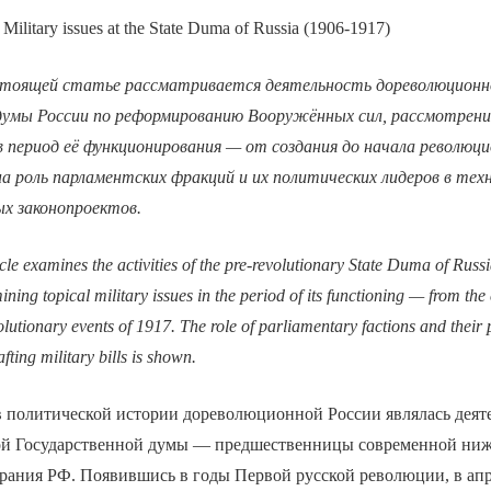
 Military issues at the State Duma of Russia (1906-1917)
стоящей статье рассматривается деятельность дореволюционн
думы России по реформированию Вооружённых сил, рассмотрени
в период её функционирования — от создания до начала револю
на роль парламентских фракций и их политических лидеров в тех
ых законопроектов.
ticle examines the activities of the pre-revolutionary State Duma of Russ
ing topical military issues in the period of its functioning — from the 
olutionary events of 1917. The role of parliamentary factions and their p
fting military bills is shown.
в политической истории дореволюционной России являлась деят
ой Государственной думы — предшественницы современной ни
рания РФ. Появившись в годы Первой русской революции, в ап