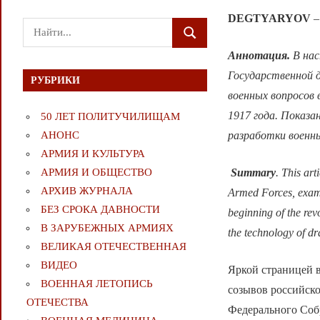
DEGTYARYOV
–
Поиск
ПОИСК
для:
Аннотация.
В на
Государственной 
РУБРИКИ
военных вопросов 
1917 года. Показа
50 ЛЕТ ПОЛИТУЧИЛИЩАМ
разработки военн
АНОНС
АРМИЯ И КУЛЬТУРА
Summary
. This ar
АРМИЯ И ОБЩЕСТВО
АРХИВ ЖУРНАЛА
Armed Forces, examin
БЕЗ СРОКА ДАВНОСТИ
beginning of the rev
В ЗАРУБЕЖНЫХ АРМИЯХ
the technology of dra
ВЕЛИКАЯ ОТЕЧЕСТВЕННАЯ
ВИДЕО
Яркой страницей 
ВОЕННАЯ ЛЕТОПИСЬ
созывов российск
ОТЕЧЕСТВА
Федерального Соб