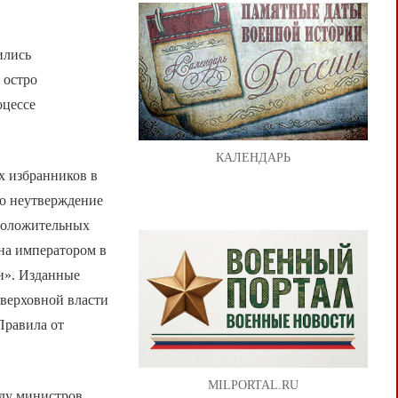
ились
 остро
оцессе
КАЛЕНДАРЬ
х избранников в
ло неутверждение
 положительных
ена императором в
и». Изданные
 верховной власти
Правила от
MILPORTAL.RU
яду министров