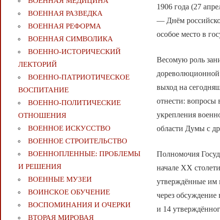
ВОЕННАЯ МЕДИЦИНА
1906 года (27 ап
ВОЕННАЯ РАЗВЕДКА
— Днём российско
ВОЕННАЯ РЕФОРМА
особое место в го
ВОЕННАЯ СИМВОЛИКА
ВОЕННО-ИСТОРИЧЕСКИЙ
Весомую роль зан
ЛЕКТОРИЙ
дореволюционной 
ВОЕННО-ПАТРИОТИЧЕСКОЕ
выход на сегодняш
ВОСПИТАНИЕ
отнести: вопросы
ВОЕННО-ПОЛИТИЧЕСКИE
укрепления военн
ОТНОШЕНИЯ
области Думы с др
ВОЕННОЕ ИСКУССТВО
ВОЕННОЕ СТРОИТЕЛЬСТВО
Полномочия Госуд
ВОЕННОПЛЕННЫЕ: ПРОБЛЕМЫ
И РЕШЕНИЯ
начале XX столет
ВОЕННЫЕ МУЗЕИ
утверждённые им 
ВОИНСКОЕ ОБУЧЕНИЕ
через обсуждение 
ВОСПОМИНАНИЯ И ОЧЕРКИ
и 14 утверждённог
ВТОРАЯ МИРОВАЯ