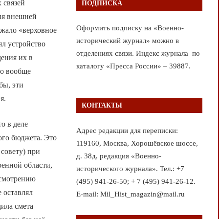
 связей
ПОДПИСКА
ия внешней
Оформить подписку на «Военно-
жало «верховное
исторический журнал» можно в
ял устройство
отделениях связи. Индекс журнала по
дения их в
каталогу «Пресса России» – 39887.
го вообще
бы, эти
я.
КОНТАКТЫ
о в деле
Адрес редакции для переписки:
ого бюджета. Это
119160, Москва, Хорошёвское шоссе,
 совету) при
д. 38д, редакция «Военно-
оенной области,
исторического журнала». Тел.: +7
ссмотрению
(495) 941-26-50; + 7 (495) 941-26-12.
 оставлял
E-mail: Mil_Hist_magazin@mail.ru
дила смета