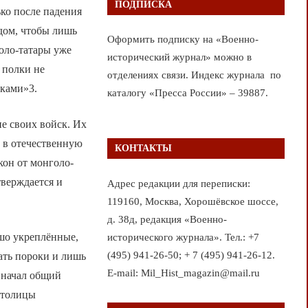
ПОДПИСКА
ько после падения
дом, чтобы лишь
Оформить подписку на «Военно-
голо-татары уже
исторический журнал» можно в
 полки не
отделениях связи. Индекс журнала по
иками»3.
каталогу «Пресса России» – 39887.
е своих войск. Их
 в отечественную
КОНТАКТЫ
кон от монголо-
тверждается и
Адрес редакции для переписки:
119160, Москва, Хорошёвское шоссе,
д. 38д, редакция «Военно-
ошо укреплённые,
исторического журнала». Тел.: +7
(495) 941-26-50; + 7 (495) 941-26-12.
ать пороки и лишь
E-mail: Mil_Hist_magazin@mail.ru
к начал общий
 столицы