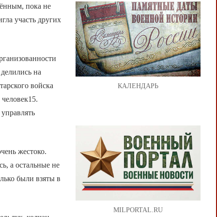
дённым, пока не
гла участь других
организованности
 делились на
тарского войска
КАЛЕНДАРЬ
 человек15.
 управлять
чень жестоко.
сь, а остальные не
олько были взяты в
MILPORTAL.RU