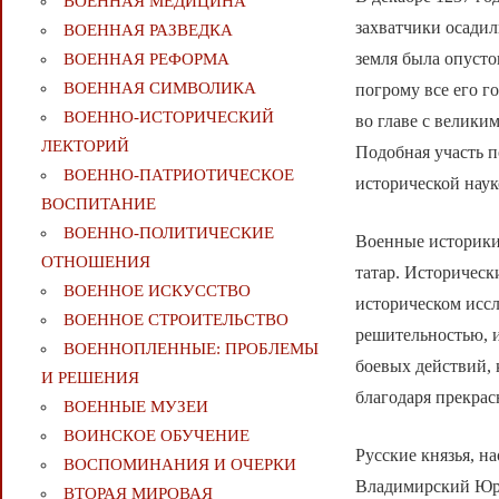
ВОЕННАЯ МЕДИЦИНА
захватчики осадили
ВОЕННАЯ РАЗВЕДКА
земля была опусто
ВОЕННАЯ РЕФОРМА
ВОЕННАЯ СИМВОЛИКА
погрому все его г
ВОЕННО-ИСТОРИЧЕСКИЙ
во главе с велики
ЛЕКТОРИЙ
Подобная участь п
ВОЕННО-ПАТРИОТИЧЕСКОЕ
исторической наук
ВОСПИТАНИЕ
ВОЕННО-ПОЛИТИЧЕСКИE
Военные историки
ОТНОШЕНИЯ
татар. Историчес
ВОЕННОЕ ИСКУССТВО
историческом иссл
ВОЕННОЕ СТРОИТЕЛЬСТВО
решительностью, 
ВОЕННОПЛЕННЫЕ: ПРОБЛЕМЫ
боевых действий, 
И РЕШЕНИЯ
благодаря прекрас
ВОЕННЫЕ МУЗЕИ
ВОИНСКОЕ ОБУЧЕНИЕ
Русские князья, н
ВОСПОМИНАНИЯ И ОЧЕРКИ
Владимирский Юрий
ВТОРАЯ МИРОВАЯ