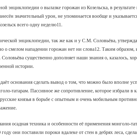
ой энциклопедии о вылазке горожан из Козельска, в результате
несён значительный урон, не упоминается вообще и указывается
озельск всего одну неделю11.
ической энциклопедии, так же как и у С.М. Соловьёва, утверждае
 но о смелом нападении горожан нет ни слова12. Таким образом,
 Соловьёва существенно дополняет наши знания о, казалось, хо
оенной истории.
даёт основания сделать вывод о том, что можно было вполне у
голо-татарам. Пассивное же сопротивление, которое избрали в к
русские князья в борьбе с опытным и очень мобильным противн
ражение.
ния осадная техника и особенности её применения монголо-тат
 году они поставили пороки вдалеке от стен в дебрях леса, сдела