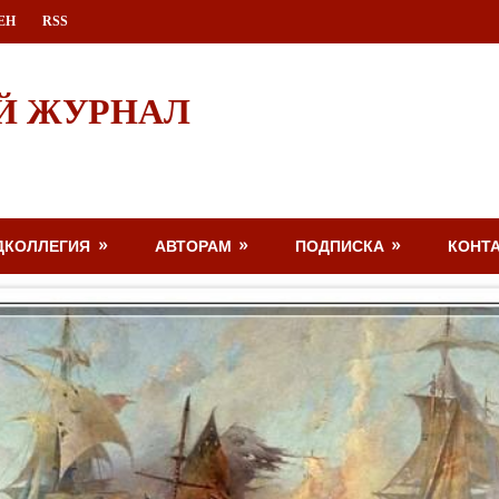
ЕН
RSS
Й ЖУРНАЛ
ДКОЛЛЕГИЯ
АВТОРАМ
ПОДПИСКА
КОНТ