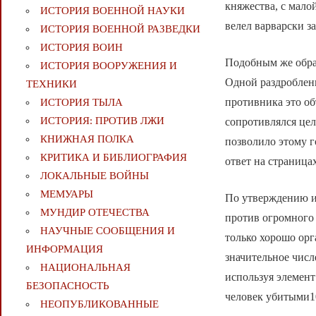
княжества, с мало
ИСТОРИЯ ВОЕННОЙ НАУКИ
велел варварски з
ИСТОРИЯ ВОЕННОЙ РАЗВЕДКИ
ИСТОРИЯ ВОИН
Подобным же образ
ИСТОРИЯ ВООРУЖЕНИЯ И
Одной раздроблен
ТЕХНИКИ
противника это об
ИСТОРИЯ ТЫЛА
ИСТОРИЯ: ПРОТИВ ЛЖИ
сопротивлялся цел
КНИЖНАЯ ПОЛКА
позволило этому г
КРИТИКА И БИБЛИОГРАФИЯ
ответ на страница
ЛОКАЛЬНЫЕ ВОЙНЫ
МЕМУАРЫ
По утверждению и
МУНДИР ОТЕЧЕСТВА
против огромного 
НАУЧНЫЕ СООБЩЕНИЯ И
только хорошо орг
ИНФОРМАЦИЯ
значительное числ
НАЦИОНАЛЬНАЯ
используя элемент
БЕЗОПАСНОСТЬ
человек убитыми1
НЕОПУБЛИКОВАННЫЕ