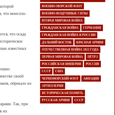
 которой
ВОЕННО-МОРСКОЙ ФЛОТ
, что монголо-
ВОЕННО-ВОЗДУШНЫЕ СИЛЫ
ВТОРАЯ МИРОВАЯ ВОЙНА
ГРАЖДАНСКАЯ ВОЙНА
ГЕРМАНИЯ
тся, что осада
ГРАЖДАНСКАЯ ВОЙНА В РОССИИ
 историческое
ДАЛЬНИЙ ВОСТОК
КРАСНАЯ АРМИЯ
рошо известных
ОТЕЧЕСТВЕННАЯ ВОЙНА 1812 ГОДА
ПЕРВАЯ МИРОВАЯ ВОЙНА
ПЁТР I
РОССИЙСКАЯ ИМПЕРИЯ
РОССИЯ
спешно
СССР
США
ачестве своей
ЧЕРНОМОРСКИЙ ФЛОТ
АВИАЦИЯ
иком, обрекало их
АРТИЛЛЕРИЯ
ИСТОРИЧЕСКАЯ ПАМЯТЬ
РУССКАЯ АРМИЯ
СССР
арами. Так, при
в их