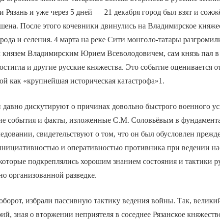
 Рязань и уже через 5 дней — 21 декабря город был взят и сожжё
шена. После этого кочевники двинулись на Владимирское княже
орода и селения. 4 марта на реке Сити монголо-татары разгромил
м князем Владимирским Юрием Всеволодовичем, сам князь пал в
остигла и другие русские княжества. Это событие оценивается 
ой как «крупнейшая историческая катастрофа»1.
 давно дискутируют о причинах довольно быстрого военного ус
кие события и факты, изложенные С.М. Соловьёвым в фундамент
едовании, свидетельствуют о том, что он был обусловлен прежде
инициативностью и оперативностью противника при ведении н
которые подкреплялись хорошим знанием состояния и тактики р
но организованной разведке.
аоборот, избрали пассивную тактику ведения войны. Так, велики
, зная о вторжении неприятеля в соседнее Рязанское княжество