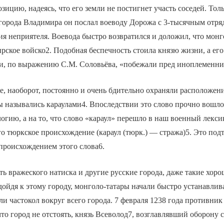
ицию, надеясь, что его земли не постигнет участь соседей. Тол
города Владимира он послал воеводу Дорожа с 3-тысячным отря
ия неприятеля. Воевода быстро возвратился и доложил, что мон
ское войско2. Подобная беспечность стоила князю жизни, а его
 и, по выражению С.М. Соловьёва, «побежали пред иноплеменн
, наоборот, постоянно и очень бдительно охраняли расположени
 назывались караулами4. Впоследствии это слово прочно вошло
гию, а на то, что слово «караул» перешло в наш военный лекси
его тюркское происхождение (караул (тюрк.) — стража)5. Это под
происхождением этого слова6.
ь вражеского натиска и другие русские города, даже такие хор
ойдя к этому городу, монголо-татары начали быстро устанавлив
ели частокол вокруг всего города. 7 февраля 1238 года противни
то город не отстоять, князь Всеволод7, возглавлявший оборону