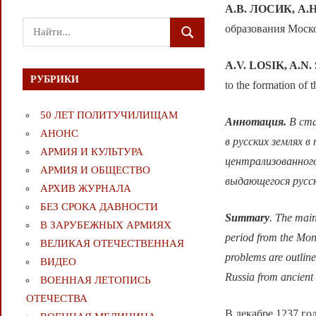
А.В. ЛОСИК, А.
Поиск
образования Моско
ПОИСК
для:
A.V. LOSIK, A.
РУБРИКИ
to the formation of 
50 ЛЕТ ПОЛИТУЧИЛИЩАМ
Аннотация.
В ст
АНОНС
в русских землях 
АРМИЯ И КУЛЬТУРА
централизованног
АРМИЯ И ОБЩЕСТВО
выдающегося русск
АРХИВ ЖУРНАЛА
БЕЗ СРОКА ДАВНОСТИ
Summary
. The main
В ЗАРУБЕЖНЫХ АРМИЯХ
period from the Mon
ВЕЛИКАЯ ОТЕЧЕСТВЕННАЯ
problems are outline
ВИДЕО
Russia from ancient 
ВОЕННАЯ ЛЕТОПИСЬ
ОТЕЧЕСТВА
В декабре 1237 го