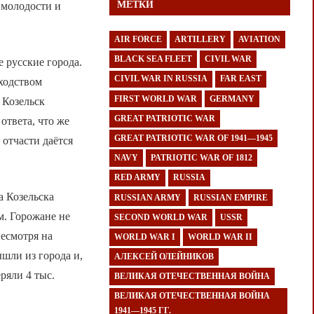
МЕТКИ
 молодости и
AIR FORCE
ARTILLERY
AVIATION
BLACK SEA FLEET
CIVIL WAR
 русские города.
CIVIL WAR IN RUSSIA
FAR EAST
ходством
FIRST WORLD WAR
GERMANY
 Козельск
GREAT PATRIOTIC WAR
ответа, что же
GREAT PATRIOTIC WAR OF 1941—1945
 отчасти даётся
NAVY
PATRIOTIC WAR OF 1812
RED ARMY
RUSSIA
а Козельска
RUSSIAN ARMY
RUSSIAN EMPIRE
м. Горожане не
SECOND WORLD WAR
USSR
Несмотря на
WORLD WAR I
WORLD WAR II
шли из города и,
АЛЕКСЕЙ ОЛЕЙНИКОВ
ряли 4 тыс.
ВЕЛИКАЯ ОТЕЧЕСТВЕННАЯ ВОЙНА
ВЕЛИКАЯ ОТЕЧЕСТВЕННАЯ ВОЙНА
1941—1945 ГГ.