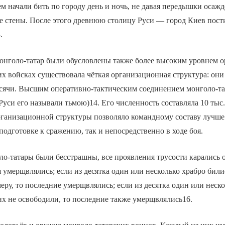
м начали бить по городу день и ночь, не давая передышки осаж
 стены. После этого древнюю столицу Руси — город Киев пости
.
онголо-татар были обусловлены также более высоким уровнем 
х войсках существовала чёткая организационная структура: они
ысячи. Высшим оперативно-тактическим соединением монголо-та
 Руси его называли тьмою)14. Его численность составляла 10 тыс.
рганизационной структуры позволяло командному составу лучше
подготовке к сражению, так и непосредственно в ходе боя.
о-татары были бесстрашны, все проявления трусости карались о
я умерщвлялись; если из десятка один или несколько храбро били
еру, то последние умерщвлялись; если из десятка один или неск
их не освободили, то последние также умерщвлялись16.