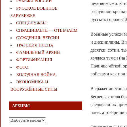
РУБЕЖИ РОССИИ
неуязвимыми. Зате
РУССКОЕ ВОЕННОЕ
разрушили крепкие
ЗАРУБЕЖЬЕ
русских городов13
СПЕЦСЛУЖБЫ
СПРАШИВАЕТЕ — ОТВЕЧАЕМ
Военные успехи м
СУЖДЕНИЯ. ВЕРСИИ
и дисциплины. В и
ТРАГЕДИЯ ПЛЕНА
десятки, сотни, т
ФАМИЛЬНЫЙ АРХИВ
являлся тумен (на
ФОРТИФИКАЦИЯ
Наличие чёткой о
ФОТО
войсками как при 
ХОЛОДНАЯ ВОЙНА
ЭКОНОМИКА И
В сражении монгол
ВООРУЖЁННЫЕ СИЛЫ
Беглецы с поля бо
следовали их прим
АРХИВЫ
плен, а товарищи 
Архивы