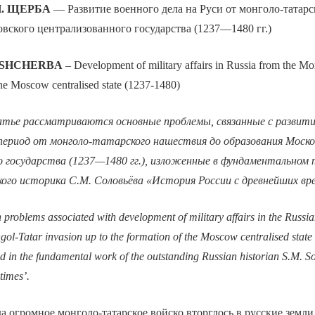
Н. ЩЕРБА
— Развитие военного дела на Руси от монголо-татарс
вского централизованного государства (1237—1480 гг.)
N. SHCHERBA
– Development of military affairs in Russia from the Mo
the Moscow centralised state (1237-1480)
атье рассматриваются основные проблемы, связанные с развити
в период от монголо-татарского нашествия до образования Моско
о государства (1237—1480 гг.), изложенные в фундаментальном 
ого историка С.М. Соловьёва «История России с древнейших вр
 problems associated with development of military affairs in the Russia
gol-Tatar invasion up to the formation of the Moscow centralised stat
d in the fundamental work of the outstanding Russian historian S.M. So
times’.
да огромное монголо-татарское войско вторглось в русские земли.