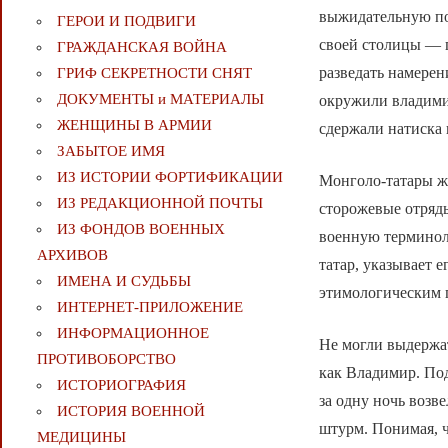
выжидательную поз
ГЕРОИ И ПОДВИГИ
своей столицы — 
ГРАЖДАНСКАЯ ВОЙНА
разведать намерен
ГРИФ СЕКРЕТНОСТИ СНЯТ
ДОКУМЕНТЫ и МАТЕРИАЛЫ
окружили владимир
ЖЕНЩИНЫ В АРМИИ
сдержали натиска
ЗАБЫТОЕ ИМЯ
ИЗ ИСТОРИИ ФОРТИФИКАЦИИ
Монголо-татары же
ИЗ РЕДАКЦИОННОЙ ПОЧТЫ
сторожевые отряды
ИЗ ФОНДОВ ВОЕННЫХ
военную терминоло
АРХИВОВ
татар, указывает 
ИМЕНА И СУДЬБЫ
этимологическим 
ИНТЕРНЕТ-ПРИЛОЖЕНИЕ
ИНФОРМАЦИОННОЕ
Не могли выдержат
ПРОТИВОБОРСТВО
как Владимир. Под
ИСТОРИОГРАФИЯ
за одну ночь возв
ИСТОРИЯ ВОЕННОЙ
штурм. Понимая, ч
МЕДИЦИНЫ