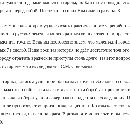
й дружиной и дарами вышел из города, но Батый не пощадил его
арезать перед собой. После этого город Владимир сразу пал8.
ом монголо-татарам удалось взять практически все укреплённые
ностью русских земель и многократным количественным превос
ъяснить трудно. Ведь мы достоверно знаем, что маленький город
ых 7 недель9. Наша военная история не даёт достаточно точного 
ороду отражать вражеские приступы столь долго. На этот вопрос
х исторического исследования С.М. Соловьёва.
сторика, залогом успешной обороны жителей небольшого город
вражеского войска стала активная тактика борьбы с противнико
анизовали оборону, но и совершали нападения на осаждавших. 
енное превосходство противника, защитники Козельска смело вы
 внезапности, напали на врага. В результате монголо-татары поте
0.