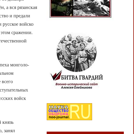
н, а вся рязанская
ство и предали
и русское войско
 этом сражении.
отечественной
пеха монголо-
альном
 всего
аступательных
усских войск
й князь
, занял