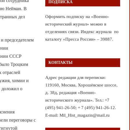
дой сотрудника
ПОДПИСКА
лию Нейман. В
странных дел
Оформить подписку на «Военно-
исторический журнал» можно в
отделениях связи. Индекс журнала по
каталогу «Пресса России» – 39887.
 и председателем
ении
зании СССР
КОНТАКТЫ
 было Троцким
х отраслей
Адрес редакции для переписки:
ужия, химии и
119160, Москва, Хорошёвское шоссе,
и доложил о
д. 38д, редакция «Военно-
исторического журнала». Тел.: +7
(495) 941-26-50; + 7 (495) 941-26-12.
яснения
E-mail: Mil_Hist_magazin@mail.ru
вели переговоры с
тигнутой