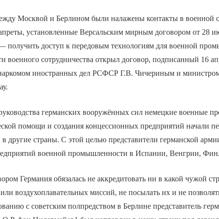
между Москвой и Берлином были налажены контакты в военной с
апреты, установленные Версальским мирным договором от 28 ию
 — получить доступ к передовым технологиям для военной про
 военного сотрудничества открыл договор, подписанный 16 апр
 наркомом иностранных дел РСФСР Г.В. Чичериным и министро
ау.
руководства германских вооружённых сил немецкие военные 
еской помощи и создания концессионных предприятий начали пе
 в другие страны. С этой целью представители германской арми
редприятий военной промышленности в Испании, Венгрии, Фин
ором Германия обязалась не аккредитовать ни в какой чужой ст
или воздухоплавательных миссий, не посылать их и не позволят
ованию с советским полпредством в Берлине представитель гер