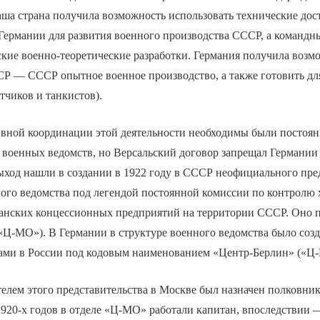
аша страна получила возможность использовать технические до
ермании для развития военного производства СССР, а команд
кие военно-теоретические разработки. Германия получила возм
СР — СССР опытное военное производство, а также готовить дл
тчиков и танкистов).
ивной координации этой деятельности необходимы были постоя
 военных ведомств, но Версальский договор запрещал Германии 
ыход нашли в создании в 1922 году в СССР неофициального пре
ного ведомства под легендой постоянной комиссии по контролю 
манских концессионных предприятий на территории СССР. Оно 
«Ц-МО»). В Германии в структуре военного ведомства было соз
тами в России под кодовым наименованием «Центр-Берлин» («Ц-
лем этого представительства в Москве был назначен полковник 
1920-х годов в отделе «Ц-МО» работали капитан, впоследствии 