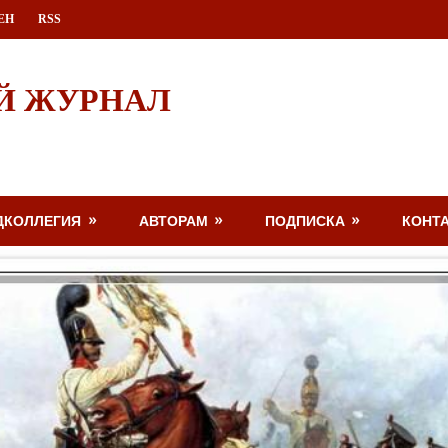
ЕН
RSS
Й ЖУРНАЛ
ДКОЛЛЕГИЯ
АВТОРАМ
ПОДПИСКА
КОНТ