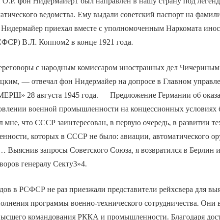
 О.Р. фон Нидермайер1 был направлен в нашу страну под леген
матического ведомства. Ему выдали советский паспорт на фами
 Нидермайер приехал вместе с уполномоченным Наркомата ино
Р) В.Л. Коппом2 в конце 1921 года.
переговоры с народным комиссаром иностранных дел Чичериным
оцким, — отвечал фон Нидермайер на допросе в Главном управл
МЕРШ» 28 августа 1945 года. — Предложение Германии об ока
овлении военной промышленности на концессионных условиях
л мне, что СССР заинтересован, в первую очередь, в развитии те
нности, которых в СССР не было: авиации, автоматического ор
… Выяснив запросы Советского Союза, я возвратился в Берлин 
оворов генералу Секту3»4.
одов в РСФСР не раз приезжали представители рейхсвера для вы
олнения программы военно-технического сотрудничества. Они 
высшего командования РККА и промышленности. Благодаря дос