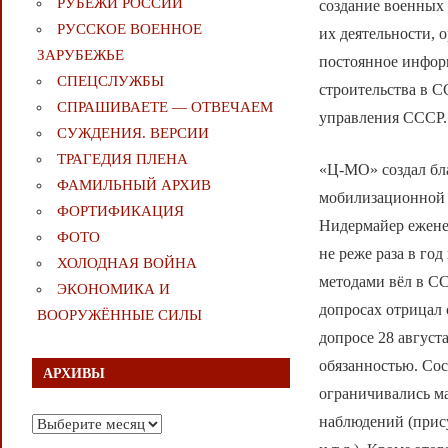
РУБЕЖИ РОССИИ
создание военных 
РУССКОЕ ВОЕННОЕ
их деятельности,
ЗАРУБЕЖЬЕ
постоянное инфор
СПЕЦСЛУЖБЫ
строительства в С
СПРАШИВАЕТЕ — ОТВЕЧАЕМ
управления СССР.
СУЖДЕНИЯ. ВЕРСИИ
ТРАГЕДИЯ ПЛЕНА
«Ц-МО» создал бл
ФАМИЛЬНЫЙ АРХИВ
мобилизационной 
ФОРТИФИКАЦИЯ
Нидермайер ежене
ФОТО
не реже раза в г
ХОЛОДНАЯ ВОЙНА
методами вёл в С
ЭКОНОМИКА И
допросах отрицал 
ВООРУЖЁННЫЕ СИЛЫ
допросе 28 август
обязанностью. Сос
АРХИВЫ
ограничивались м
наблюдений (прис
Архивы