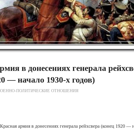
рмия в донесениях генерала рейхсв
20 — начало 1930-х годов)
ежурный по Редакции
ВОЕННО-ПОЛИТИЧЕСКИE ОТНОШЕНИЯ
расная армия в донесениях генерала рейхсвера (конец 1920 — н