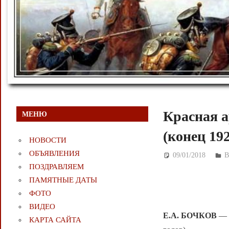
Красная а
МЕНЮ
(конец 19
НОВОСТИ
ОБЪЯВЛЕНИЯ
09/01/2018
Д
ПОЗДРАВЛЯЕМ
ПАМЯТНЫЕ ДАТЫ
ФОТО
ВИДЕО
Е.А. БОЧКОВ
— К
КАРТА САЙТА