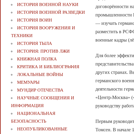
ИСТОРИЯ ВОЕННОЙ НАУКИ
договорённости н
ИСТОРИЯ ВОЕННОЙ РАЗВЕДКИ
промышленности Г
ИСТОРИЯ ВОИН
— изучать германс
ИСТОРИЯ ВООРУЖЕНИЯ И
разместить в РСФ
ТЕХНИКИ
военные кадры (лё
ИСТОРИЯ ТЫЛА
ИСТОРИЯ: ПРОТИВ ЛЖИ
Для более эффект
КНИЖНАЯ ПОЛКА
представительства
КРИТИКА И БИБЛИОГРАФИЯ
других странах. В
ЛОКАЛЬНЫЕ ВОЙНЫ
германского воен
МЕМУАРЫ
деятельности гер
МУНДИР ОТЕЧЕСТВА
«Центр-Москва» (
НАУЧНЫЕ СООБЩЕНИЯ И
руководству рабо
ИНФОРМАЦИЯ
НАЦИОНАЛЬНАЯ
Первым руководите
БЕЗОПАСНОСТЬ
НЕОПУБЛИКОВАННЫЕ
Томсен. В начале 