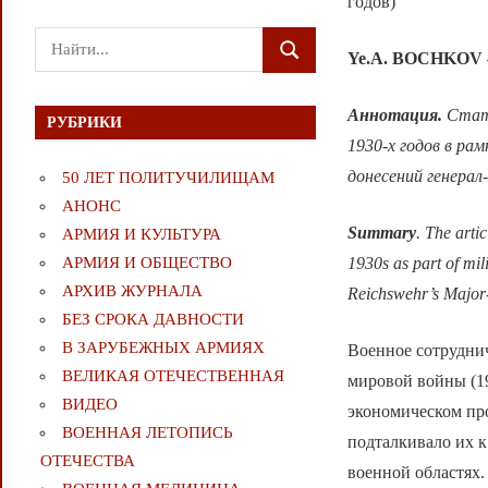
годов)
Поиск
Ye.A. BOCHKOV
ПОИСК
для:
Аннотация.
Стать
РУБРИКИ
1930-х годов в ра
донесений генерал
50 ЛЕТ ПОЛИТУЧИЛИЩАМ
АНОНС
Summary
. The arti
АРМИЯ И КУЛЬТУРА
1930s as part of mili
АРМИЯ И ОБЩЕСТВО
АРХИВ ЖУРНАЛА
Reichswehr’s Major-
БЕЗ СРОКА ДАВНОСТИ
В ЗАРУБЕЖНЫХ АРМИЯХ
Военное сотруднич
ВЕЛИКАЯ ОТЕЧЕСТВЕННАЯ
мировой войны (19
ВИДЕО
экономическом пр
ВОЕННАЯ ЛЕТОПИСЬ
подталкивало их 
ОТЕЧЕСТВА
военной областях.