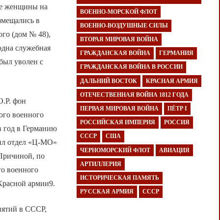
ве женщины на
ВОЕННО-МОРСКОЙ ФЛОТ
змещались в
ВОЕННО-ВОЗДУШНЫЕ СИЛЫ
ого (дом № 48),
ВТОРАЯ МИРОВАЯ ВОЙНА
одна служебная
ГРАЖДАНСКАЯ ВОЙНА
ГЕРМАНИЯ
был уволен с
ГРАЖДАНСКАЯ ВОЙНА В РОССИИ
ДАЛЬНИЙ ВОСТОК
КРАСНАЯ АРМИЯ
ОТЕЧЕСТВЕННАЯ ВОЙНА 1812 ГОДА
О.Р. фон
ПЕРВАЯ МИРОВАЯ ВОЙНА
ПЁТР I
ого военного
РОССИЙСКАЯ ИМПЕРИЯ
РОССИЯ
в год в Германию
СССР
США
вил отдел «Ц-МО»
ЧЕРНОМОРСКИЙ ФЛОТ
АВИАЦИЯ
 Причиной, по
АРТИЛЛЕРИЯ
го военного
ИСТОРИЧЕСКАЯ ПАМЯТЬ
 Красной армии9.
РУССКАЯ АРМИЯ
СССР
иятий в СССР,