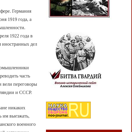
фере. Германия
ня 1919 года, а
мышленности.
еля 1922 года в
м иностранных дел
промышленники
реводить часть
и вели переговоры
ляндии и СССР.
ране никаких
ь им выезжать,
манского военного