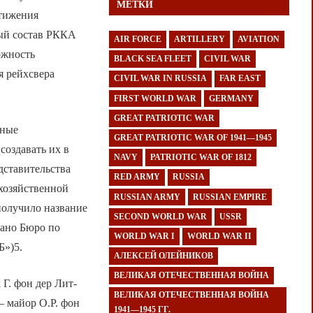
МЕТКИ
стижения
ный состав РККА
AIR FORCE
ARTILLERY
AVIATION
ожность
BLACK SEA FLEET
CIVIL WAR
я рейхсвера
CIVIL WAR IN RUSSIA
FAR EAST
FIRST WORLD WAR
GERMANY
GREAT PATRIOTIC WAR
нные
GREAT PATRIOTIC WAR OF 1941—1945
создавать их в
NAVY
PATRIOTIC WAR OF 1812
дставительства
RED ARMY
RUSSIA
хозяйственной
RUSSIAN ARMY
RUSSIAN EMPIRE
получило название
SECOND WORLD WAR
USSR
дано Бюро по
WORLD WAR I
WORLD WAR II
Б»)5.
АЛЕКСЕЙ ОЛЕЙНИКОВ
ВЕЛИКАЯ ОТЕЧЕСТВЕННАЯ ВОЙНА
Г. фон дер Лит-
ВЕЛИКАЯ ОТЕЧЕСТВЕННАЯ ВОЙНА
— майор О.Р. фон
1941—1945 ГГ.