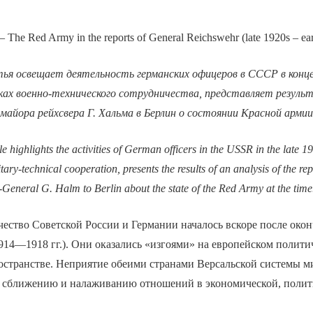
– The Red Army in the reports of General Reichswehr (late 1920s – ea
я освещает деятельность германских офицеров в СССР в конце
мках военно-технического сотрудничества, представляет резуль
-майора рейхсвера Г. Хальма в Берлин о состоянии Красной армии
cle highlights the activities of German officers in the USSR in the late 
tary-technical cooperation, presents the results of an analysis of the rep
General G. Halm to Berlin about the state of the Red Army at the time
ество Советской России и Германии началось вскоре после око
14—1918 гг.). Они оказались «изгоями» на европейском полити
остранстве. Неприятие обеими странами Версальской системы м
к сближению и налаживанию отношений в экономической, полит