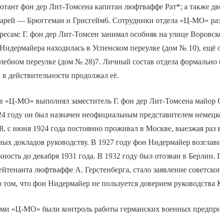
ютант фон дер Лит-Томсена капитан люфтваффе Рат*; а также д
тарей — Брюггеман и Грисгейм6. Сотрудники отдела «Ц-МО» ра
ресам: Г. фон дер Лит-Томсен занимал особняк на улице Воровск
 Нидермайера находилась в Успенском переулке (дом № 10), ещё 
лебном переулке (дом № 28)7. Личный состав отдела формально 
 в действительности продолжал её.
в «Ц-МО» выполнял заместитель Г. фон дер Лит-Томсена майор 
24 году он был назначен неофициальным представителем немецк
, с июня 1924 года постоянно проживал в Москве, выезжая раз 
тных докладов руководству. В 1927 году фон Нидермайер возгла
жность до декабря 1931 года. В 1932 году был отозван в Берлин.
йтенанта люфтваффе А. Герстенберга, стало заявление советско
о том, что фон Нидермайер не пользуется доверием руководства
ми «Ц-МО» были контроль работы германских военных предпр