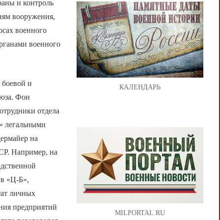
раны и контроль
иям вооружения,
осах военного
органами военного
 боевой и
КАЛЕНДАРЬ
юза. Фон
отрудники отдела
О» легальными
дермайер на
СР. Например, на
едственной
в «Ц-Б»,
тат личных
ения предприятий
MILPORTAL.RU