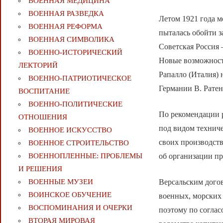
ВОЕННАЯ МЕДИЦИНА
ВОЕННАЯ РАЗВЕДКА
Летом 1921 года 
ВОЕННАЯ РЕФОРМА
пыталась обойти з
ВОЕННАЯ СИМВОЛИКА
Советская Россия
ВОЕННО-ИСТОРИЧЕСКИЙ
Новые возможности
ЛЕКТОРИЙ
Рапалло (Италия)
ВОЕННО-ПАТРИОТИЧЕСКОЕ
Германии В. Ратен
ВОСПИТАНИЕ
ВОЕННО-ПОЛИТИЧЕСКИE
По рекомендации 
ОТНОШЕНИЯ
под видом технич
ВОЕННОЕ ИСКУССТВО
своих производств
ВОЕННОЕ СТРОИТЕЛЬСТВО
об организации п
ВОЕННОПЛЕННЫЕ: ПРОБЛЕМЫ
И РЕШЕНИЯ
Версальским догов
ВОЕННЫЕ МУЗЕИ
ВОИНСКОЕ ОБУЧЕНИЕ
военных, морских 
ВОСПОМИНАНИЯ И ОЧЕРКИ
поэтому по соглас
ВТОРАЯ МИРОВАЯ