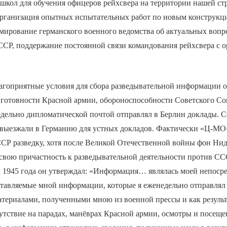
школ для обучения офицеров рейхсвера на территории нашей ст
 организация опытных испытательных работ по новым конструкц
мирование германского военного ведомства об актуальных вопр
ССР, поддержание постоянной связи командования рейхсвера с 
агоприятные условия для сбора разведывательной информации о
готовности Красной армии, обороноспособности Советского Со
дельно дипломатической почтой отправлял в Берлин доклады. С
од выезжали в Германию для устных докладов. Фактически «Ц-М
ССР разведку, хотя после Великой Отечественной войны фон Ни
свою причастность к разведывательной деятельности против СС
а 1945 года он утверждал: «Информация… являлась моей непоср
тавляемые мной информации, которые я еженедельно отправлял 
атериалами, полученными мною из военной прессы и как резуль
утствие на парадах, манёврах Красной армии, осмотры и посещ