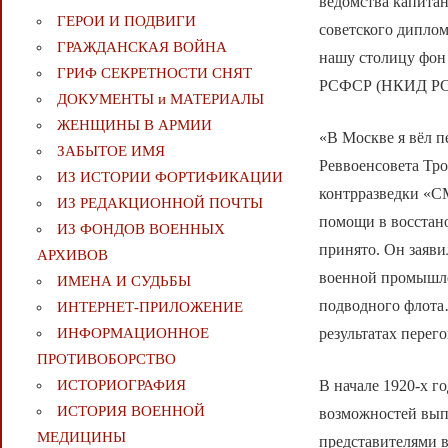
ведомства капитан
ГЕРОИ И ПОДВИГИ
советского дипло
ГРАЖДАНСКАЯ ВОЙНА
нашу столицу фон
ГРИФ СЕКРЕТНОСТИ СНЯТ
РСФСР (НКИД РСФС
ДОКУМЕНТЫ и МАТЕРИАЛЫ
ЖЕНЩИНЫ В АРМИИ
«В Москве я вёл 
ЗАБЫТОЕ ИМЯ
Реввоенсовета Тр
ИЗ ИСТОРИИ ФОРТИФИКАЦИИ
контрразведки «С
ИЗ РЕДАКЦИОННОЙ ПОЧТЫ
помощи в восстан
ИЗ ФОНДОВ ВОЕННЫХ
принято. Он заяви
АРХИВОВ
военной промышле
ИМЕНА И СУДЬБЫ
подводного флота
ИНТЕРНЕТ-ПРИЛОЖЕНИЕ
результатах перег
ИНФОРМАЦИОННОЕ
ПРОТИВОБОРСТВО
В начале 1920-х г
ИСТОРИОГРАФИЯ
ИСТОРИЯ ВОЕННОЙ
возможностей вып
МЕДИЦИНЫ
представителями 