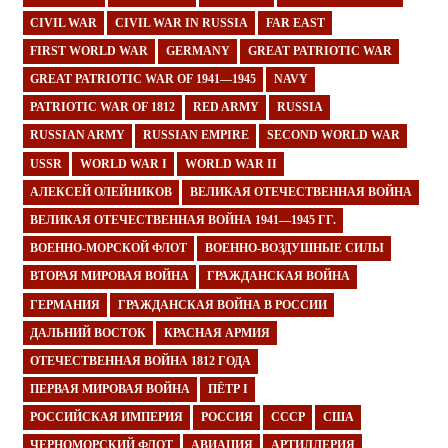
CIVIL WAR
CIVIL WAR IN RUSSIA
FAR EAST
FIRST WORLD WAR
GERMANY
GREAT PATRIOTIC WAR
GREAT PATRIOTIC WAR OF 1941—1945
NAVY
PATRIOTIC WAR OF 1812
RED ARMY
RUSSIA
RUSSIAN ARMY
RUSSIAN EMPIRE
SECOND WORLD WAR
USSR
WORLD WAR I
WORLD WAR II
АЛЕКСЕЙ ОЛЕЙНИКОВ
ВЕЛИКАЯ ОТЕЧЕСТВЕННАЯ ВОЙНА
ВЕЛИКАЯ ОТЕЧЕСТВЕННАЯ ВОЙНА 1941—1945 ГГ.
ВОЕННО-МОРСКОЙ ФЛОТ
ВОЕННО-ВОЗДУШНЫЕ СИЛЫ
ВТОРАЯ МИРОВАЯ ВОЙНА
ГРАЖДАНСКАЯ ВОЙНА
ГЕРМАНИЯ
ГРАЖДАНСКАЯ ВОЙНА В РОССИИ
ДАЛЬНИЙ ВОСТОК
КРАСНАЯ АРМИЯ
ОТЕЧЕСТВЕННАЯ ВОЙНА 1812 ГОДА
ПЕРВАЯ МИРОВАЯ ВОЙНА
ПЁТР I
РОССИЙСКАЯ ИМПЕРИЯ
РОССИЯ
СССР
США
ЧЕРНОМОРСКИЙ ФЛОТ
АВИАЦИЯ
АРТИЛЛЕРИЯ