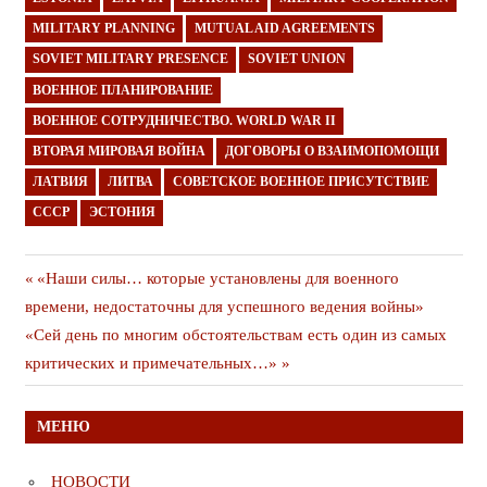
MILITARY PLANNING
MUTUAL AID AGREEMENTS
SOVIET MILITARY PRESENCE
SOVIET UNION
ВОЕННОЕ ПЛАНИРОВАНИЕ
ВОЕННОЕ СОТРУДНИЧЕСТВО. WORLD WAR II
ВТОРАЯ МИРОВАЯ ВОЙНА
ДОГОВОРЫ О ВЗАИМОПОМОЩИ
ЛАТВИЯ
ЛИТВА
СОВЕТСКОЕ ВОЕННОЕ ПРИСУТСТВИЕ
СССР
ЭСТОНИЯ
Навигация
Предыдущая
«Наши силы… которые установлены для военного
публикация
времени, недостаточны для успешного ведения войны»
по
Следующая
«Сей день по многим обстоятельствам есть один из самых
записям
публикация
критических и примечательных…»
МЕНЮ
НОВОСТИ