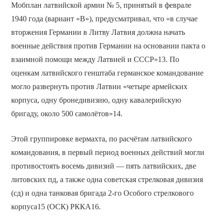
Мобплан латвийской армии № 5, принятый в феврале
1940 года (вариант «В»), предусматривал, что «в случае
вторжения Германии в Литву Латвия должна начать
военные действия против Германии на основании пакта о
взаимной помощи между Латвией и СССР»13. По
оценкам латвийского генштаба германское командование
могло развернуть против Латвии «четыре армейских
корпуса, одну бронедивизию, одну кавалерийскую
бригаду, около 500 самолётов»14.
Этой группировке вермахта, по расчётам латвийского
командования, в первый период военных действий могли
противостоять восемь дивизий — пять латвийских, две
литовских пд, а также одна советская стрелковая дивизия
(сд) и одна танковая бригада 2-го Особого стрелкового
корпуса15 (ОСК) РККА16.