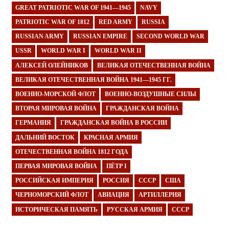
GREAT PATRIOTIC WAR OF 1941—1945
NAVY
PATRIOTIC WAR OF 1812
RED ARMY
RUSSIA
RUSSIAN ARMY
RUSSIAN EMPIRE
SECOND WORLD WAR
USSR
WORLD WAR I
WORLD WAR II
АЛЕКСЕЙ ОЛЕЙНИКОВ
ВЕЛИКАЯ ОТЕЧЕСТВЕННАЯ ВОЙНА
ВЕЛИКАЯ ОТЕЧЕСТВЕННАЯ ВОЙНА 1941—1945 ГГ.
ВОЕННО-МОРСКОЙ ФЛОТ
ВОЕННО-ВОЗДУШНЫЕ СИЛЫ
ВТОРАЯ МИРОВАЯ ВОЙНА
ГРАЖДАНСКАЯ ВОЙНА
ГЕРМАНИЯ
ГРАЖДАНСКАЯ ВОЙНА В РОССИИ
ДАЛЬНИЙ ВОСТОК
КРАСНАЯ АРМИЯ
ОТЕЧЕСТВЕННАЯ ВОЙНА 1812 ГОДА
ПЕРВАЯ МИРОВАЯ ВОЙНА
ПЁТР I
РОССИЙСКАЯ ИМПЕРИЯ
РОССИЯ
СССР
США
ЧЕРНОМОРСКИЙ ФЛОТ
АВИАЦИЯ
АРТИЛЛЕРИЯ
ИСТОРИЧЕСКАЯ ПАМЯТЬ
РУССКАЯ АРМИЯ
СССР