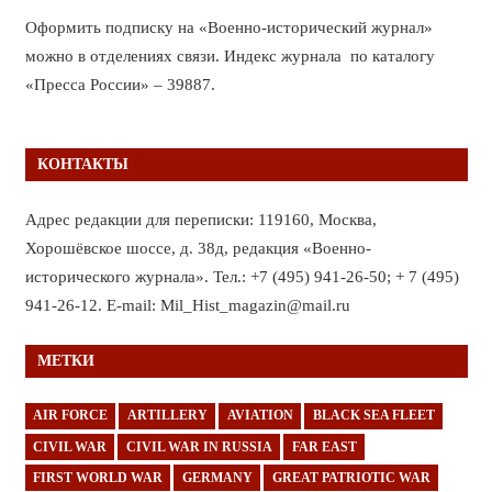
Оформить подписку на «Военно-исторический журнал»
можно в отделениях связи. Индекс журнала по каталогу
«Пресса России» – 39887.
КОНТАКТЫ
Адрес редакции для переписки: 119160, Москва,
Хорошёвское шоссе, д. 38д, редакция «Военно-
исторического журнала». Тел.: +7 (495) 941-26-50; + 7 (495)
941-26-12. E-mail: Mil_Hist_magazin@mail.ru
МЕТКИ
AIR FORCE
ARTILLERY
AVIATION
BLACK SEA FLEET
CIVIL WAR
CIVIL WAR IN RUSSIA
FAR EAST
FIRST WORLD WAR
GERMANY
GREAT PATRIOTIC WAR