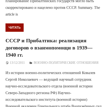
планирование Прибалтийских государств могло быть
скорректировано и нацелено против СССР. Summary. The
article is
ЧИТАТЬ
СССР и Прибалтика: реализация
договоров о взаимопомощи в 1939—
1940 гг.
13/12/2011
Дежурный по Редакции
ВОЕННО-ПОЛИТИЧЕСКИE ОТНОШЕНИЯ
Из истории военно-политических отношений Ковалев
Сергей Николаевич — ведущий научный сотрудник
научно-исследовательского отдела (военной истории
Северо-Западного региона РФ) Научно-
исследовательского института (военной истории)
Военной академии Генерального штаба Вооружённых сил