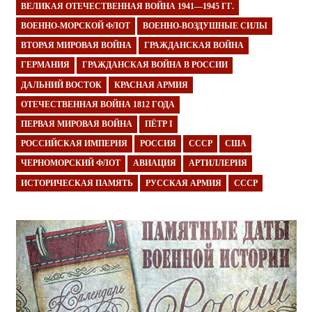
ВЕЛИКАЯ ОТЕЧЕСТВЕННАЯ ВОЙНА 1941—1945 ГГ.
ВОЕННО-МОРСКОЙ ФЛОТ
ВОЕННО-ВОЗДУШНЫЕ СИЛЫ
ВТОРАЯ МИРОВАЯ ВОЙНА
ГРАЖДАНСКАЯ ВОЙНА
ГЕРМАНИЯ
ГРАЖДАНСКАЯ ВОЙНА В РОССИИ
ДАЛЬНИЙ ВОСТОК
КРАСНАЯ АРМИЯ
ОТЕЧЕСТВЕННАЯ ВОЙНА 1812 ГОДА
ПЕРВАЯ МИРОВАЯ ВОЙНА
ПЁТР I
РОССИЙСКАЯ ИМПЕРИЯ
РОССИЯ
СССР
США
ЧЕРНОМОРСКИЙ ФЛОТ
АВИАЦИЯ
АРТИЛЛЕРИЯ
ИСТОРИЧЕСКАЯ ПАМЯТЬ
РУССКАЯ АРМИЯ
СССР