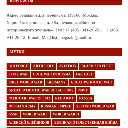
КОНТАКТЫ
Адрес редакции для переписки: 119160, Москва,
Хорошёвское шоссе, д. 38д, редакция «Военно-
исторического журнала». Тел.: +7 (495) 941-26-50; + 7 (495)
941-26-12. E-mail: Mil_Hist_magazin@mail.ru
МЕТКИ
AIR FORCE
ARTILLERY
AVIATION
BLACK SEA FLEET
CIVIL WAR
CIVIL WAR IN RUSSIA
FAR EAST
FIRST WORLD WAR
GERMANY
GREAT PATRIOTIC WAR
GREAT PATRIOTIC WAR OF 1941—1945
NAVY
PATRIOTIC WAR OF 1812
RED ARMY
RUSSIA
RUSSIAN ARMY
RUSSIAN EMPIRE
SECOND WORLD WAR
USSR
WORLD WAR I
WORLD WAR II
АЛЕКСЕЙ ОЛЕЙНИКОВ
ВЕЛИКАЯ ОТЕЧЕСТВЕННАЯ ВОЙНА