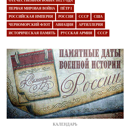
ОТЕЧЕСТВЕННАЯ ВОЙНА 1812 ГОДА
ПЕРВАЯ МИРОВАЯ ВОЙНА
ПЁТР I
РОССИЙСКАЯ ИМПЕРИЯ
РОССИЯ
СССР
США
ЧЕРНОМОРСКИЙ ФЛОТ
АВИАЦИЯ
АРТИЛЛЕРИЯ
ИСТОРИЧЕСКАЯ ПАМЯТЬ
РУССКАЯ АРМИЯ
СССР
КАЛЕНДАРЬ