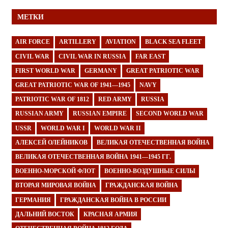
МЕТКИ
AIR FORCE
ARTILLERY
AVIATION
BLACK SEA FLEET
CIVIL WAR
CIVIL WAR IN RUSSIA
FAR EAST
FIRST WORLD WAR
GERMANY
GREAT PATRIOTIC WAR
GREAT PATRIOTIC WAR OF 1941—1945
NAVY
PATRIOTIC WAR OF 1812
RED ARMY
RUSSIA
RUSSIAN ARMY
RUSSIAN EMPIRE
SECOND WORLD WAR
USSR
WORLD WAR I
WORLD WAR II
АЛЕКСЕЙ ОЛЕЙНИКОВ
ВЕЛИКАЯ ОТЕЧЕСТВЕННАЯ ВОЙНА
ВЕЛИКАЯ ОТЕЧЕСТВЕННАЯ ВОЙНА 1941—1945 ГГ.
ВОЕННО-МОРСКОЙ ФЛОТ
ВОЕННО-ВОЗДУШНЫЕ СИЛЫ
ВТОРАЯ МИРОВАЯ ВОЙНА
ГРАЖДАНСКАЯ ВОЙНА
ГЕРМАНИЯ
ГРАЖДАНСКАЯ ВОЙНА В РОССИИ
ДАЛЬНИЙ ВОСТОК
КРАСНАЯ АРМИЯ