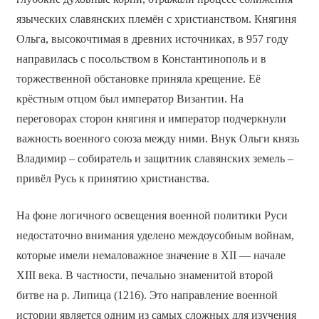
языческих славянских племён с христианством. Княгиня
Ольга, высокочтимая в древних источниках, в 957 году
направилась с посольством в Константинополь и в
торжественной обстановке приняла крещение. Её
крёстным отцом был император Византии. На
переговорах сторон княгиня и император подчеркнули
важность военного союза между ними. Внук Ольги князь
Владимир – собиратель и защитник славянских земель –
привёл Русь к принятию христианства.
На фоне логичного освещения военной политики Руси
недостаточно внимания уделено междоусобным войнам,
которые имели немаловажное значение в XII — начале
XIII века. В частности, печально знаменитой второй
битве на р. Липица (1216). Это направление военной
истории является одним из самых сложных для изучения