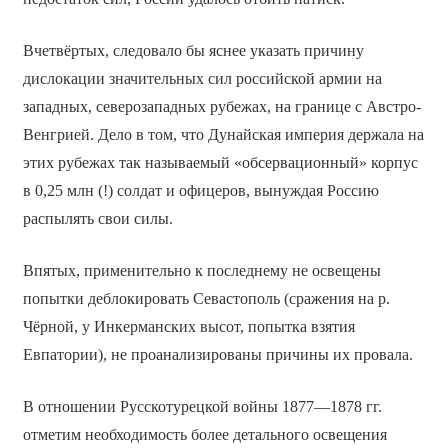
В­четвёртых, следовало бы яснее указать причину
дислокации значительных сил российской армии на
западных, северо­западных рубежах, на границе с Австро­
Венгрией. Дело в том, что Дунайская империя держала на
этих рубежах так называемый «обсервационный» корпус
в 0,25 млн (!) солдат и офицеров, вынуждая Россию
распылять свои силы.
В­пятых, применительно к последнему не освещены
попытки деблокировать Севастополь (сражения на р.
Чёрной, у Инкерманских высот, попытка взятия
Евпатории), не проанализированы причины их провала.
В отношении Русско­турецкой войны 1877—1878 гг.
отметим необходимость более детального освещения