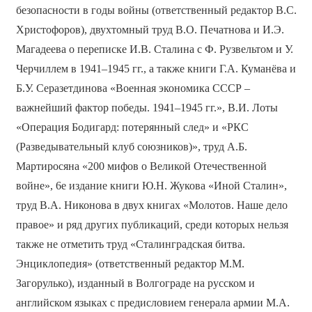
безопасности в годы войны (ответственный редактор В.С.
Христофоров), двухтомный труд В.О. Печатнова и И.Э.
Магадеева о переписке И.В. Сталина с Ф. Рузвельтом и У.
Черчиллем в 1941–1945 гг., а также книги Г.А. Куманёва и
Б.У. Серазетдинова «Военная экономика СССР –
важнейший фактор победы. 1941–1945 гг.», В.И. Лоты
«Операция Бодигард: потерянный след» и «РКС
(Разведывательный клуб союзников)», труд А.Б.
Мартиросяна «200 мифов о Великой Отечественной
войне», 6­е издание книги Ю.Н. Жукова «Иной Сталин»,
труд В.А. Никонова в двух книгах «Молотов. Наше дело
правое» и ряд других публикаций, среди которых нельзя
также не отметить труд «Сталинградская битва.
Энциклопедия» (ответственный редактор М.М.
Загорулько), изданный в Волгограде на русском и
английском языках с предисловием генерала армии М.А.