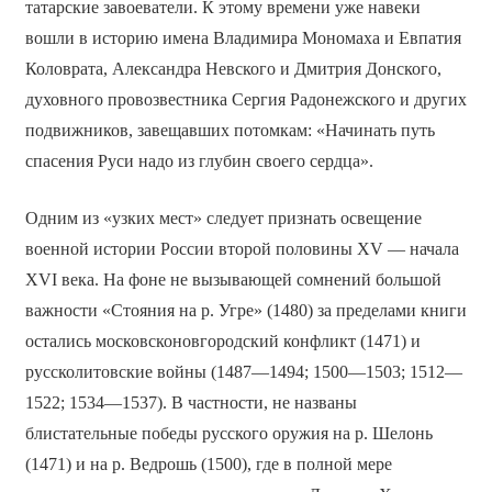
татарские завоеватели. К этому времени уже навеки
вошли в историю имена Владимира Мономаха и Евпатия
Коловрата, Александра Невского и Дмитрия Донского,
духовного провозвестника Сергия Радонежского и других
подвижников, завещавших потомкам: «Начинать путь
спасения Руси надо из глубин своего сердца».
Одним из «узких мест» следует признать освещение
военной истории России второй половины XV — начала
XVI века. На фоне не вызывающей сомнений большой
важности «Стояния на р. Угре» (1480) за пределами книги
остались московско­новгородский конфликт (1471) и
русско­литовские войны (1487—1494; 1500—1503; 1512—
1522; 1534—1537). В частности, не названы
блистательные победы русского оружия на р. Шелонь
(1471) и на р. Ведрошь (1500), где в полной мере