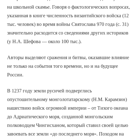
на школьной скамье. Говоря о фактологических вопросах,
указанная в книге численность византийского войска (12
тыс. человек) во время войны Святослава 970 года (с. 31)
значительно расходится со сведениями других историков
(у Н.А. Шефова — около 100 тыс.).
Авторы выделяют сражения и битвы, оказавшие влияние
не только на события того времени, но и на будущее
России.
В 1237 году земли русичей подверглись
опустошительному монголо­татарскому (Н.М. Карамзин)
нашествию войск огромной империи – от Тихого океана
до Адриатического моря, созданной монгольским
полководцем Чингисханом, который ставил своей целью
завоевать все земли «до последнего моря». Походом на