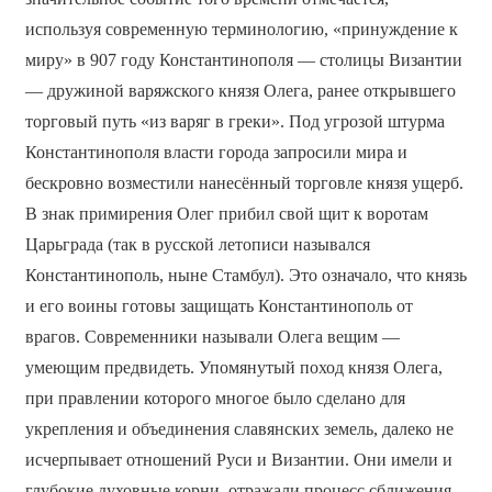
используя современную терминологию, «принуждение к
миру» в 907 году Константинополя — столицы Византии
— дружиной варяжского князя Олега, ранее открывшего
торговый путь «из варяг в греки». Под угрозой штурма
Константинополя власти города запросили мира и
бескровно возместили нанесённый торговле князя ущерб.
В знак примирения Олег прибил свой щит к воротам
Царьграда (так в русской летописи назывался
Константинополь, ныне Стамбул). Это означало, что князь
и его воины готовы защищать Константинополь от
врагов. Современники называли Олега вещим —
умеющим предвидеть. Упомянутый поход князя Олега,
при правлении которого многое было сделано для
укрепления и объединения славянских земель, далеко не
исчерпывает отношений Руси и Византии. Они имели и
глубокие духовные корни, отражали процесс сближения