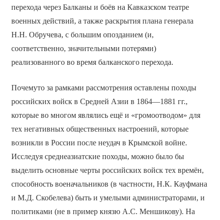
перехода через Балканы и боёв на Кавказском театре
военных действий, а также раскрытия плана генерала
Н.Н. Обручева, с большим опозданием (и,
соответственно, значительными потерями)
реализованного во время балканского перехода.
Почему­то за рамками рассмотрения оставлены походы
российских войск в Средней Азии в 1864—1881 гг.,
которые во многом являлись ещё и «громоотводом» для
тех негативных общественных настроений, которые
возникли в России после неудач в Крымской войне.
Исследуя среднеазиатские походы, можно было бы
выделить основные черты российских войск тех времён,
способность военачальников (в частности, Н.К. Кауфмана
и М.Д. Скобелева) быть и умелыми администраторами, и
политиками (не в пример князю А.С. Меншикову). На