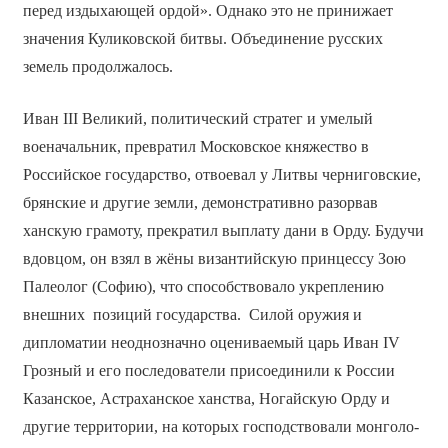
перед издыхающей ордой». Однако это не принижает
значения Куликовской битвы. Объединение русских
земель продолжалось.
Иван III Великий, политический стратег и умелый
военачальник, превратил Московское княжество в
Российское государство, отвоевал у Литвы черниговские,
брянские и другие земли, демонстративно разорвав
ханскую грамоту, прекратил выплату дани в Орду. Будучи
вдовцом, он взял в жёны византийскую принцессу Зою
Палеолог (Софию), что способствовало укреплению
внешних позиций государства. Силой оружия и
дипломатии неоднозначно оцениваемый царь Иван IV
Грозный и его последователи присоединили к России
Казанское, Астраханское ханства, Ногайскую Орду и
другие территории, на которых господствовали монголо­