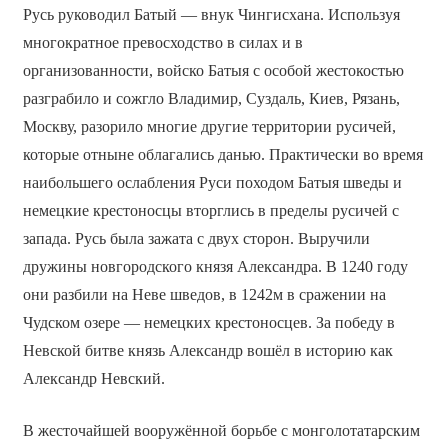
Русь руководил Батый — внук Чингисхана. Используя
многократное превосходство в силах и в
организованности, войско Батыя с особой жестокостью
разграбило и сожгло Владимир, Суздаль, Киев, Рязань,
Москву, разорило многие другие территории русичей,
которые отныне облагались данью. Практически во время
наибольшего ослабления Руси походом Батыя шведы и
немецкие крестоносцы вторглись в пределы русичей с
запада. Русь была зажата с двух сторон. Выручили
дружины новгородского князя Александра. В 1240 году
они разбили на Неве шведов, в 1242­м в сражении на
Чудском озере — немецких крестоносцев. За победу в
Невской битве князь Александр вошёл в историю как
Александр Невский.
В жесточайшей вооружённой борьбе с монголо­татарским