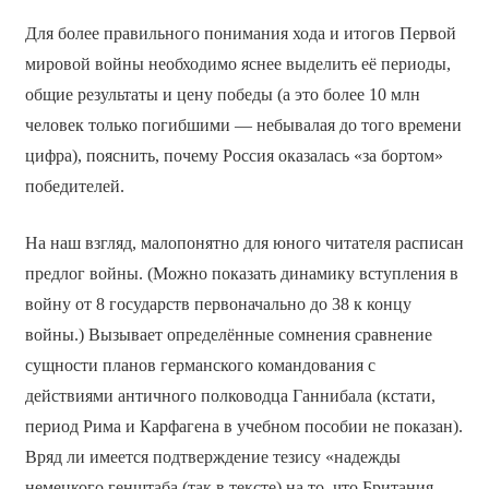
Для более правильного понимания хода и итогов Первой
мировой войны необходимо яснее выделить её периоды,
общие результаты и цену победы (а это более 10 млн
человек только погибшими — небывалая до того времени
цифра), пояснить, почему Россия оказалась «за бортом»
победителей.
На наш взгляд, малопонятно для юного читателя расписан
предлог войны. (Можно показать динамику вступления в
войну от 8 государств первоначально до 38 к концу
войны.) Вызывает определённые сомнения сравнение
сущности планов германского командования с
действиями античного полководца Ганнибала (кстати,
период Рима и Карфагена в учебном пособии не показан).
Вряд ли имеется подтверждение тезису «надежды
немецкого генштаба (так в тексте) на то, что Британия