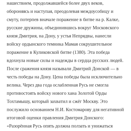
нашествием, продолжавшейся более двух веков,
обороняясь и наступая, преодолевая междоусобицу и
смуту, потерпев вначале поражение в битве на р. Калке,
русские дружины, объединившись вокруг Московского
князя Дмитрия, на Дону, у устья Непрядвы, нанесли
войску ордынского темника Мамая сокрушительное
поражение в Куликовской битве (1380). Эта победа
вдохнула новые силы и надежды в сердца русских людей.
После сражения князя называли Дмитрий Донской — в
честь победы на Дону. Цена победы была исключительно
велика. Через два года ослабленная Русь не смогла
противостоять войску нового хана Золотой Орды
Тохтамышу, который захватил и сжёг Москву. Это
послужило основанием Н.И. Костомарову для негативной
итоговой оценки правления Дмитрия Донского:
«Разорённая Русь опять должна ползать и унижаться