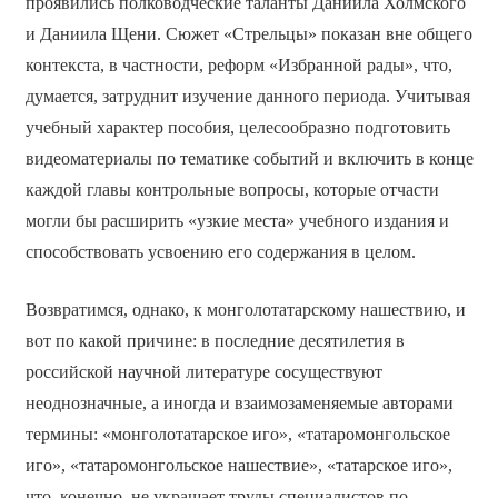
проявились полководческие таланты Даниила Холмского
и Даниила Щени. Сюжет «Стрельцы» показан вне общего
контекста, в частности, реформ «Избранной рады», что,
думается, затруднит изучение данного периода. Учитывая
учебный характер пособия, целесообразно подготовить
видеоматериалы по тематике событий и включить в конце
каждой главы контрольные вопросы, которые отчасти
могли бы расширить «узкие места» учебного издания и
способствовать усвоению его содержания в целом.
Возвратимся, однако, к монголо­татарскому нашествию, и
вот по какой причине: в последние десятилетия в
российской научной литературе сосуществуют
неоднозначные, а иногда и взаимозаменяемые авторами
термины: «монголо­татарское иго», «татаро­монгольское
иго», «татаро­монгольское нашествие», «татарское иго»,
что, конечно, не украшает труды специалистов по