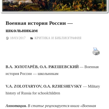
Военная история России —
школьникам
18/03/2017
Дежурный по Редакции
КРИТИКА И БИБЛИОГРАФИЯ
В.А. ЗОЛОТАРЁВ, О.А. РЖЕШЕВСКИЙ
— Военная
история России — школьникам
V.A. ZOLOTARYOV, O.A. RZHESHEVSKY
— Military
history of Russia for schoolchildren
Аннотация.
В статье рецензируется книга «Военная