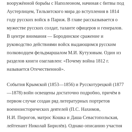
вооружённой борьбы с Наполеоном, начиная с битвы под
Аустерлицем, Тильзитского мира до вступления в 1814
году русских войск в Париж. В главе рассказывается о
мужестве русских солдат, таланте офицеров и генералов.
В центре внимания — Бородинское сражение и
руководство действиями войск выдающимся русским
полководцем фельдмаршалом М.И. Кутузовым. Один из
разделов книги озаглавлен: «Почему война 1812 г.
называется Отечественной».
События Крымской (1853—1856) и Русско­турецкой (1877
—1878) войн освещены достаточно подробно, причём в
первом случае создан ряд литературных портретов
военно­исторических деятелей (П.С. Нахимов,
Н.И. Пирогов, матрос Кошка и Даша Севастопольская,
лейтенант Николай Бирилёв). Однако описанию участия