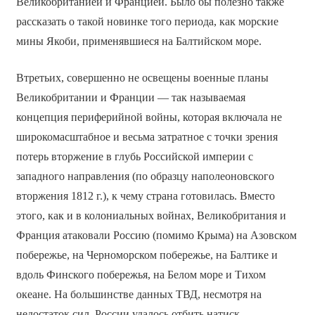
Великобританией и Францией. Было бы полезно также
рассказать о такой новинке того периода, как морские
мины Якоби, применявшиеся на Балтийском море.
В­третьих, совершенно не освещены военные планы
Великобритании и Франции — так называемая
концепция периферийной войны, которая включала не
широкомасштабное и весьма затратное с точки зрения
потерь вторжение в глубь Российской империи с
западного направления (по образцу наполеоновского
вторжения 1812 г.), к чему страна готовилась. Вместо
этого, как и в колониальных войнах, Великобритания и
Франция атаковали Россию (помимо Крыма) на Азовском
побережье, на Черноморском побережье, на Балтике и
вдоль Финского побережья, на Белом море и Тихом
океане. На большинстве данных ТВД, несмотря на
недостаток сил, России удалось отбить натиск.