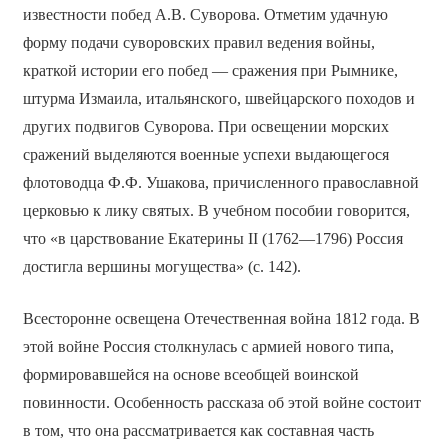
известности побед А.В. Суворова. Отметим удачную
форму подачи суворовских правил ведения войны,
краткой истории его побед — сражения при Рымнике,
штурма Измаила, итальянского, швейцарского походов и
других подвигов Суворова. При освещении морских
сражений выделяются военные успехи выдающегося
флотоводца Ф.Ф. Ушакова, причисленного православной
церковью к лику святых. В учебном пособии говорится,
что «в царствование Екатерины II (1762—1796) Россия
достигла вершины могущества» (с. 142).
Всесторонне освещена Отечественная война 1812 года. В
этой войне Россия столкнулась с армией нового типа,
формировавшейся на основе всеобщей воинской
повинности. Особенность рассказа об этой войне состоит
в том, что она рассматривается как составная часть