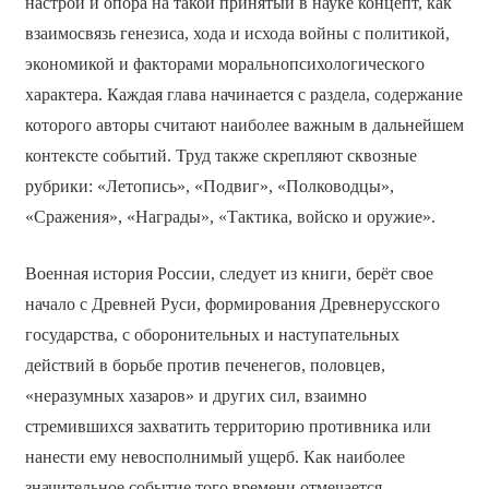
настрой и опора на такой принятый в науке концепт, как
взаимосвязь генезиса, хода и исхода войны с политикой,
экономикой и факторами морально­психологического
характера. Каждая глава начинается с раздела, содержание
которого авторы считают наиболее важным в дальнейшем
контексте событий. Труд также скрепляют сквозные
рубрики: «Летопись», «Подвиг», «Полководцы»,
«Сражения», «Награды», «Тактика, войско и оружие».
Военная история России, следует из книги, берёт свое
начало с Древней Руси, формирования Древнерусского
государства, с оборонительных и наступательных
действий в борьбе против печенегов, половцев,
«неразумных хазаров» и других сил, взаимно
стремившихся захватить территорию противника или
нанести ему невосполнимый ущерб. Как наиболее
значительное событие того времени отмечается,