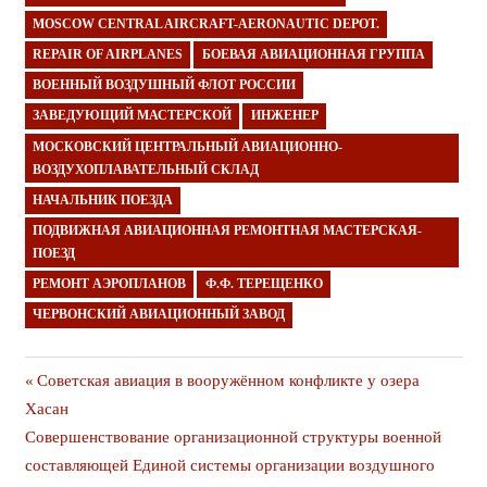
MOSCOW CENTRAL AIRCRAFT-AERONAUTIC DEPOT.
REPAIR OF AIRPLANES
БОЕВАЯ АВИАЦИОННАЯ ГРУППА
ВОЕННЫЙ ВОЗДУШНЫЙ ФЛОТ РОССИИ
ЗАВЕДУЮЩИЙ МАСТЕРСКОЙ
ИНЖЕНЕР
МОСКОВСКИЙ ЦЕНТРАЛЬНЫЙ АВИАЦИОННО-
ВОЗДУХОПЛАВАТЕЛЬНЫЙ СКЛАД
НАЧАЛЬНИК ПОЕЗДА
ПОДВИЖНАЯ АВИАЦИОННАЯ РЕМОНТНАЯ МАСТЕРСКАЯ-
ПОЕЗД
РЕМОНТ АЭРОПЛАНОВ
Ф.Ф. ТЕРЕЩЕНКО
ЧЕРВОНСКИЙ АВИАЦИОННЫЙ ЗАВОД
Навигация
Предыдущая
Советская авиация в вооружённом конфликте у озера
публикация
Хасан
по
Следующая
Совершенствование организационной структуры военной
записям
публикация
составляющей Единой системы организации воздушного