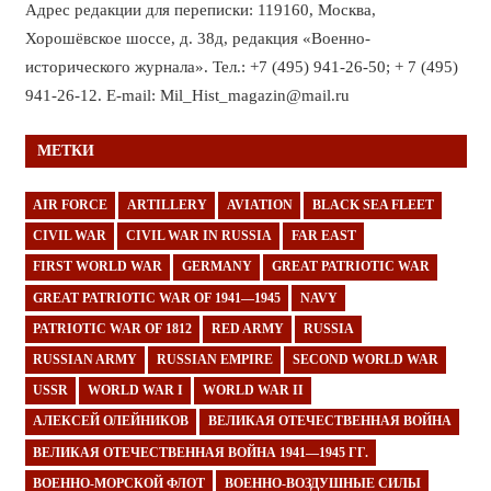
Адрес редакции для переписки: 119160, Москва,
Хорошёвское шоссе, д. 38д, редакция «Военно-
исторического журнала». Тел.: +7 (495) 941-26-50; + 7 (495)
941-26-12. E-mail: Mil_Hist_magazin@mail.ru
МЕТКИ
AIR FORCE
ARTILLERY
AVIATION
BLACK SEA FLEET
CIVIL WAR
CIVIL WAR IN RUSSIA
FAR EAST
FIRST WORLD WAR
GERMANY
GREAT PATRIOTIC WAR
GREAT PATRIOTIC WAR OF 1941—1945
NAVY
PATRIOTIC WAR OF 1812
RED ARMY
RUSSIA
RUSSIAN ARMY
RUSSIAN EMPIRE
SECOND WORLD WAR
USSR
WORLD WAR I
WORLD WAR II
АЛЕКСЕЙ ОЛЕЙНИКОВ
ВЕЛИКАЯ ОТЕЧЕСТВЕННАЯ ВОЙНА
ВЕЛИКАЯ ОТЕЧЕСТВЕННАЯ ВОЙНА 1941—1945 ГГ.
ВОЕННО-МОРСКОЙ ФЛОТ
ВОЕННО-ВОЗДУШНЫЕ СИЛЫ