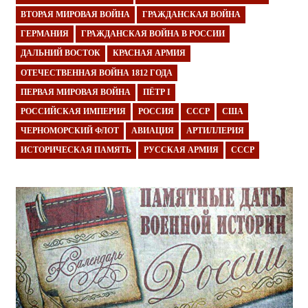
ВТОРАЯ МИРОВАЯ ВОЙНА
ГРАЖДАНСКАЯ ВОЙНА
ГЕРМАНИЯ
ГРАЖДАНСКАЯ ВОЙНА В РОССИИ
ДАЛЬНИЙ ВОСТОК
КРАСНАЯ АРМИЯ
ОТЕЧЕСТВЕННАЯ ВОЙНА 1812 ГОДА
ПЕРВАЯ МИРОВАЯ ВОЙНА
ПЁТР I
РОССИЙСКАЯ ИМПЕРИЯ
РОССИЯ
СССР
США
ЧЕРНОМОРСКИЙ ФЛОТ
АВИАЦИЯ
АРТИЛЛЕРИЯ
ИСТОРИЧЕСКАЯ ПАМЯТЬ
РУССКАЯ АРМИЯ
СССР