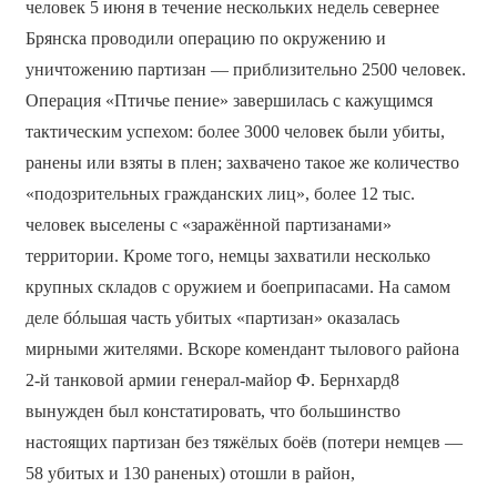
человек 5 июня в течение нескольких недель севернее
Брянска проводили операцию по окружению и
уничтожению партизан — приблизительно 2500 человек.
Операция «Птичье пение» завершилась с кажущимся
тактическим успехом: более 3000 человек были убиты,
ранены или взяты в плен; захвачено такое же количество
«подозрительных гражданских лиц», более 12 тыс.
человек выселены с «заражённой партизанами»
территории. Кроме того, немцы захватили несколько
крупных складов с оружием и боеприпасами. На самом
деле бóльшая часть убитых «партизан» оказалась
мирными жителями. Вскоре комендант тылового района
2-й танковой армии генерал-майор Ф. Бернхард8
вынужден был констатировать, что большинство
настоящих партизан без тяжёлых боёв (потери немцев —
58 убитых и 130 раненых) отошли в район,