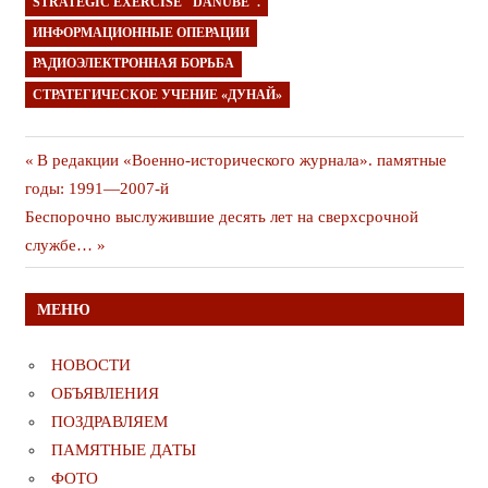
STRATEGIC EXERCISE "DANUBE".
ИНФОРМАЦИОННЫЕ ОПЕРАЦИИ
РАДИОЭЛЕКТРОННАЯ БОРЬБА
СТРАТЕГИЧЕСКОЕ УЧЕНИЕ «ДУНАЙ»
Навигация
Предыдущая
В редакции «Военно-исторического журнала». памятные
публикация
годы: 1991—2007-й
по
Следующая
Беспорочно выслужившие десять лет на сверхсрочной
записям
публикация
службе…
МЕНЮ
НОВОСТИ
ОБЪЯВЛЕНИЯ
ПОЗДРАВЛЯЕМ
ПАМЯТНЫЕ ДАТЫ
ФОТО