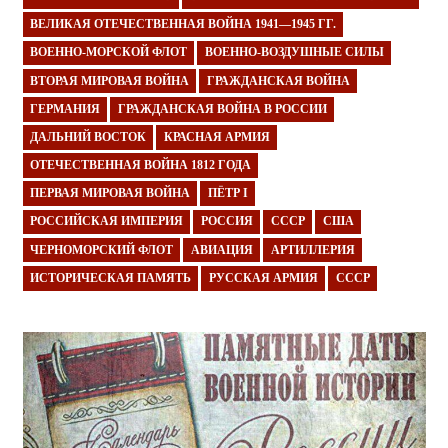
ВЕЛИКАЯ ОТЕЧЕСТВЕННАЯ ВОЙНА 1941—1945 ГГ.
ВОЕННО-МОРСКОЙ ФЛОТ
ВОЕННО-ВОЗДУШНЫЕ СИЛЫ
ВТОРАЯ МИРОВАЯ ВОЙНА
ГРАЖДАНСКАЯ ВОЙНА
ГЕРМАНИЯ
ГРАЖДАНСКАЯ ВОЙНА В РОССИИ
ДАЛЬНИЙ ВОСТОК
КРАСНАЯ АРМИЯ
ОТЕЧЕСТВЕННАЯ ВОЙНА 1812 ГОДА
ПЕРВАЯ МИРОВАЯ ВОЙНА
ПЁТР I
РОССИЙСКАЯ ИМПЕРИЯ
РОССИЯ
СССР
США
ЧЕРНОМОРСКИЙ ФЛОТ
АВИАЦИЯ
АРТИЛЛЕРИЯ
ИСТОРИЧЕСКАЯ ПАМЯТЬ
РУССКАЯ АРМИЯ
СССР