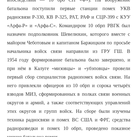
батальона поступили первые станции помех УКВ
радиосвязи Р-330, КВ Р-325, РАТ, РАФ и СЦР-399 с КУУ
«Арфа-Р» и «Арфа-С». Командиром 10 обрп РВГК был
назначен подполковник Шевелюхин, которого вместе с
майором Чеботовым и капитаном Баржицким по просьбе
начальника войск связи направили из ГРУ ГШ. В
1954 году формирование батальона было завершено, и
при нём в Калуге «мизовцы» и «убэповцы» провели
первый сбор специалистов радиопомех войск связи. На
него привлекли офицеров из 10 обрп и сорока четырёх
взводов МИЗ, сформированных в полках связи военных
округов и армий, а также соответствующих управлений
этих округов и групп войск. На сборе были изучены
техника радиосвязи и помех ВС США и ФРГ, средства
радиоразведки и помех 10 обрп, проведено показное
учение батальона помех.