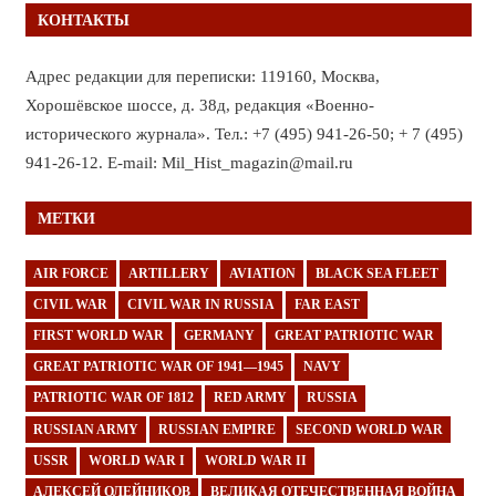
КОНТАКТЫ
Адрес редакции для переписки: 119160, Москва,
Хорошёвское шоссе, д. 38д, редакция «Военно-
исторического журнала». Тел.: +7 (495) 941-26-50; + 7 (495)
941-26-12. E-mail: Mil_Hist_magazin@mail.ru
МЕТКИ
AIR FORCE
ARTILLERY
AVIATION
BLACK SEA FLEET
CIVIL WAR
CIVIL WAR IN RUSSIA
FAR EAST
FIRST WORLD WAR
GERMANY
GREAT PATRIOTIC WAR
GREAT PATRIOTIC WAR OF 1941—1945
NAVY
PATRIOTIC WAR OF 1812
RED ARMY
RUSSIA
RUSSIAN ARMY
RUSSIAN EMPIRE
SECOND WORLD WAR
USSR
WORLD WAR I
WORLD WAR II
АЛЕКСЕЙ ОЛЕЙНИКОВ
ВЕЛИКАЯ ОТЕЧЕСТВЕННАЯ ВОЙНА