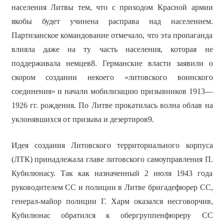
населения Литвы тем, что с приходом Красной армии
якобы будет учинена расправа над населением.
Партизанское командование отмечало, что эта пропаганда
влияла даже на ту часть населения, которая не
поддерживала немцев8. Германские власти заявили о
скором создании некоего «литовского воинского
соединения» и начали мобилизацию призывников 1913—
1926 гг. рождения. По Литве прокатилась волна облав на
уклонявшихся от призыва и дезертиров9.
Идея создания Литовского территориального корпуса
(ЛТК) принадлежала главе литовского самоуправления П.
Кубилюнасу. Так как назначенный 2 июля 1943 года
руководителем СС и полиции в Литве бригадефюрер СС,
генерал-майор полиции Г. Харм оказался несговорчив,
Кубилюнас обратился к обергруппенфюреру СС