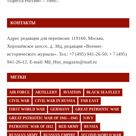
«Пресса России» – 39887.
КОНТАКТЫ
Адрес редакции для переписки: 119160, Москва,
Хорошёвское шоссе, д. 38д, редакция «Военно-
исторического журнала». Тел.: +7 (495) 941-26-50; + 7 (495)
941-26-12. E-mail: Mil_Hist_magazin@mail.ru
МЕТКИ
AIR FORCE
ARTILLERY
AVIATION
BLACK SEA FLEET
CIVIL WAR
CIVIL WAR IN RUSSIA
FAR EAST
FIRST WORLD WAR
GERMANY
GREAT PATRIOTIC WAR
GREAT PATRIOTIC WAR OF 1941—1945
NAVY
PATRIOTIC WAR OF 1812
RED ARMY
RUSSIA
RUSSIAN ARMY
RUSSIAN EMPIRE
SECOND WORLD WAR