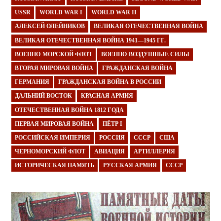
USSR
WORLD WAR I
WORLD WAR II
АЛЕКСЕЙ ОЛЕЙНИКОВ
ВЕЛИКАЯ ОТЕЧЕСТВЕННАЯ ВОЙНА
ВЕЛИКАЯ ОТЕЧЕСТВЕННАЯ ВОЙНА 1941—1945 ГГ.
ВОЕННО-МОРСКОЙ ФЛОТ
ВОЕННО-ВОЗДУШНЫЕ СИЛЫ
ВТОРАЯ МИРОВАЯ ВОЙНА
ГРАЖДАНСКАЯ ВОЙНА
ГЕРМАНИЯ
ГРАЖДАНСКАЯ ВОЙНА В РОССИИ
ДАЛЬНИЙ ВОСТОК
КРАСНАЯ АРМИЯ
ОТЕЧЕСТВЕННАЯ ВОЙНА 1812 ГОДА
ПЕРВАЯ МИРОВАЯ ВОЙНА
ПЁТР I
РОССИЙСКАЯ ИМПЕРИЯ
РОССИЯ
СССР
США
ЧЕРНОМОРСКИЙ ФЛОТ
АВИАЦИЯ
АРТИЛЛЕРИЯ
ИСТОРИЧЕСКАЯ ПАМЯТЬ
РУССКАЯ АРМИЯ
СССР