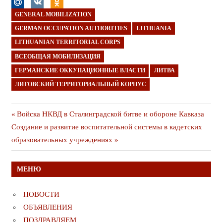
GENERAL MOBILIZATION
GERMAN OCCUPATION AUTHORITIES
LITHUANIA
LITHUANIAN TERRITORIAL CORPS
ВСЕОБЩАЯ МОБИЛИЗАЦИЯ
ГЕРМАНСКИЕ ОККУПАЦИОННЫЕ ВЛАСТИ
ЛИТВА
ЛИТОВСКИЙ ТЕРРИТОРИАЛЬНЫЙ КОРПУС
Навигация
Предыдущая
Войска НКВД в Сталинградской битве и обороне Кавказа
Следующая
публикация
Создание и развитие воспитательной системы в кадетских
по
публикация
образовательных учреждениях
записям
МЕНЮ
НОВОСТИ
ОБЪЯВЛЕНИЯ
ПОЗДРАВЛЯЕМ