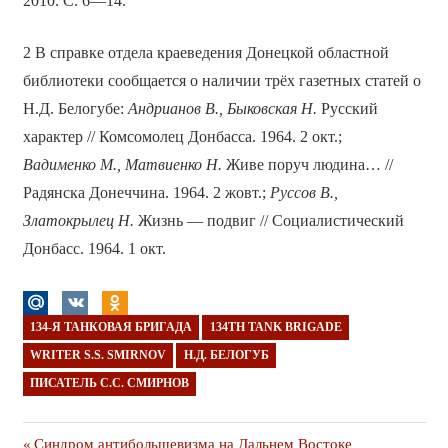
2010. С. 6—14.
2 В справке отдела краеведения Донецкой областной
библиотеки сообщается о наличии трёх газетных статей о
Н.Д. Белогубе:
Андрианов В., Быковская Н.
Русский
характер // Комсомолец Донбасса. 1964. 2 окт.;
Вадименко М., Матвиенко Н.
Живе поруч людина… //
Радянска Донеччина. 1964. 2 жовт.;
Руссов В.,
Златокрылец Н.
Жизнь — подвиг // Социалистический
Донбасс. 1964. 1 окт.
134-Я ТАНКОВАЯ БРИГАДА
134TH TANK BRIGADE
WRITER S.S. SMIRNOV
Н.Д. БЕЛОГУБ
ПИСАТЕЛЬ С.С. СМИРНОВ
Предыдущая
Синдром антибольшевизма на Дальнем Востоке