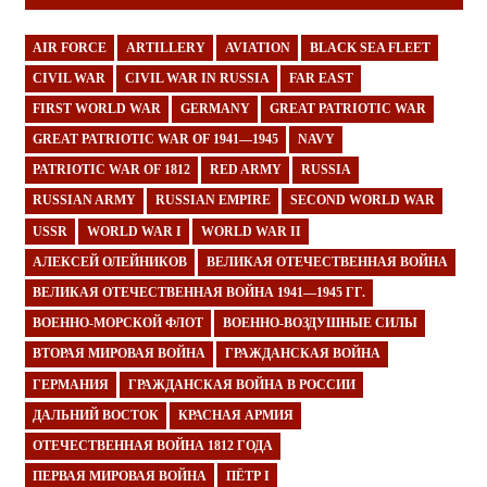
AIR FORCE
ARTILLERY
AVIATION
BLACK SEA FLEET
CIVIL WAR
CIVIL WAR IN RUSSIA
FAR EAST
FIRST WORLD WAR
GERMANY
GREAT PATRIOTIC WAR
GREAT PATRIOTIC WAR OF 1941—1945
NAVY
PATRIOTIC WAR OF 1812
RED ARMY
RUSSIA
RUSSIAN ARMY
RUSSIAN EMPIRE
SECOND WORLD WAR
USSR
WORLD WAR I
WORLD WAR II
АЛЕКСЕЙ ОЛЕЙНИКОВ
ВЕЛИКАЯ ОТЕЧЕСТВЕННАЯ ВОЙНА
ВЕЛИКАЯ ОТЕЧЕСТВЕННАЯ ВОЙНА 1941—1945 ГГ.
ВОЕННО-МОРСКОЙ ФЛОТ
ВОЕННО-ВОЗДУШНЫЕ СИЛЫ
ВТОРАЯ МИРОВАЯ ВОЙНА
ГРАЖДАНСКАЯ ВОЙНА
ГЕРМАНИЯ
ГРАЖДАНСКАЯ ВОЙНА В РОССИИ
ДАЛЬНИЙ ВОСТОК
КРАСНАЯ АРМИЯ
ОТЕЧЕСТВЕННАЯ ВОЙНА 1812 ГОДА
ПЕРВАЯ МИРОВАЯ ВОЙНА
ПЁТР I