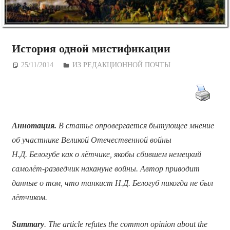
История одной мистификации
25/11/2014
Дежурный по Редакции
ИЗ РЕДАКЦИОННОЙ ПОЧТЫ
Аннотация.
В статье опровергается бытующее мнение
об участнике Великой Отечественной войны
Н.Д. Белогубе как о лётчике, якобы сбившем немецкий
самолёт-разведчик накануне войны. Автор приводит
данные о том, что танкист Н.Д. Белогуб никогда не был
лётчиком.
Summary
. The article refutes the common opinion about the