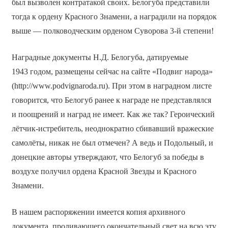
был вызволен контратакой своих. Белогуба представили
тогда к ордену Красного Знамени, а наградили на порядок
выше — полководческим орденом Суворова 3-й степени!
Наградные документы Н.Д. Белогуба, датируемые
1943 годом, размещены сейчас на сайте «Подвиг народа»
(http://www.podvignaroda.ru). При этом в наградном листе
говорится, что Белогуб ранее к награде не представлялся
и поощрений и наград не имеет. Как же так? Героический
лётчик-истребитель, неоднократно сбивавший вражеские
самолёты, никак не был отмечен? А ведь и Подольный, и
донецкие авторы утверждают, что Белогуб за победы в
воздухе получил ордена Красной Звезды и Красного
Знамени.
В нашем распоряжении имеется копия архивного
документа, проливающего окончательный свет на всю эту