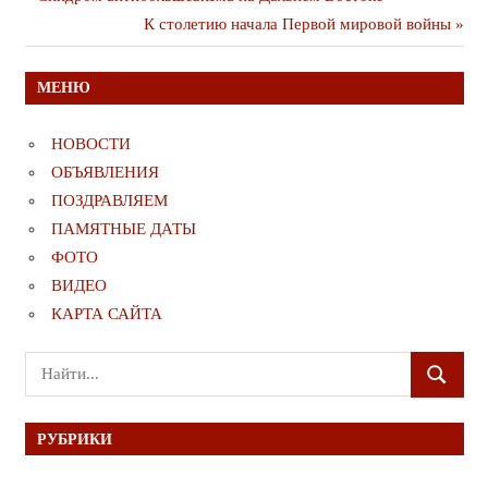
Навигация
публикация
Следующая
К столетию начала Первой мировой войны
по
публикация
записям
МЕНЮ
НОВОСТИ
ОБЪЯВЛЕНИЯ
ПОЗДРАВЛЯЕМ
ПАМЯТНЫЕ ДАТЫ
ФОТО
ВИДЕО
КАРТА САЙТА
Поиск
ПОИСК
для:
РУБРИКИ