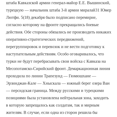
штаба Кавказской армии генерал-майор Е.Е. Вышинский,
турецкую — начальник штаба 3-й армии миралай31 Юмер
Лютфи. 5(18) декабря было подписано перемирие,
согласно которому на фронте прекращались боевые
действия. Обе стороны обязались не производить никаких
оперативно-стратегических передвижений,
перегруппировок и перевозок и не вести подготовку к
наступательным действиям. Особо оговаривалось, что
турки не будут перебрасывать свои войска с Кавказа на
Месопотамско-Сирийский фронт. Демаркационная линия
проходила по линии Трапезунд — Гюмюшхане —
Эрзинджан-Кале — Хныскала — южный берег озера Ван
— персидская граница. Между русскими и турецкими
позициями была установлена нейтральная зона, заходить
в которую запрещалось как солдатам, так и мирным
жителям. В случае, если одна из сторон решила бы