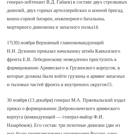
генерал-лейтенант В.Д. Габаев) в составе двух стрелковых
дивизий, двух горных артиллерийских и конной бригад,
конно-горной батареи, инженерного батальона,
мортирного дивизиона и запасного полка14.
17(30) ноября Верховный главнокомандующий
Н.Н. Духонин приказал начальнику штаба Кавказского
фронта Е.В. Лебединскому немедленно приступить к
формированию Армянского и Грузинского корпусов, в
которые должны были войти грузины и армяне запасных
и тыловых частей фронта и внутренних округов15.
30 ноября (13 декабря) генерал М.А. Пржевальский издал
приказ о формировании Добровольческого армянского
корпуса (командующий — генерал-майор Ф.И.
Назарбеков). Его состав: три пехотные дивизии (две из
них были укомплектованы уроженцами России, одна —