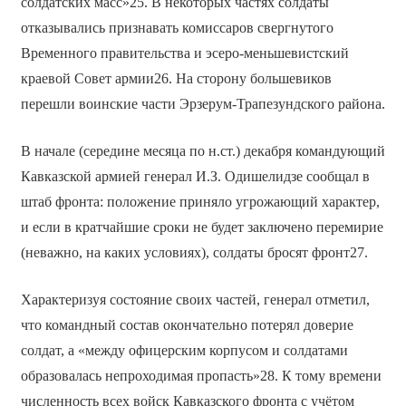
солдатских масс»25. В некоторых частях солдаты
отказывались признавать комиссаров свергнутого
Временного правительства и эсеро-меньшевистский
краевой Совет армии26. На сторону большевиков
перешли воинские части Эрзерум-Трапезундского района.
В начале (середине месяца по н.ст.) декабря командующий
Кавказской армией генерал И.З. Одишелидзе сообщал в
штаб фронта: положение приняло угрожающий характер,
и если в кратчайшие сроки не будет заключено перемирие
(неважно, на каких условиях), солдаты бросят фронт27.
Характеризуя состояние своих частей, генерал отметил,
что командный состав окончательно потерял доверие
солдат, а «между офицерским корпусом и солдатами
образовалась непроходимая пропасть»28. К тому времени
численность всех войск Кавказского фронта с учётом