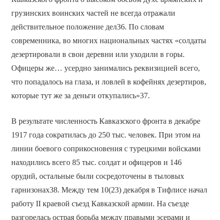
грузинских воинских частей не всегда отражали
действительное положение дел36. По словам
современника, во многих национальных частях «солдаты
дезертировали в свои деревни или уходили в горы.
Офицеры же… усердно занимались реквизицией всего,
что попадалось на глаза, и ловлей в кофейнях дезертиров,
которые тут же за деньги откупались»37.
В результате численность Кавказского фронта в декабре
1917 года сократилась до 250 тыс. человек. При этом на
линии боевого соприкосновения с турецкими войсками
находились всего 85 тыс. солдат и офицеров и 146
орудий, остальные были сосредоточены в тыловых
гарнизонах38. Между тем 10(23) декабря в Тифлисе начал
работу II краевой съезд Кавказской армии. На съезде
разгорелась острая борьба между правыми эсерами и