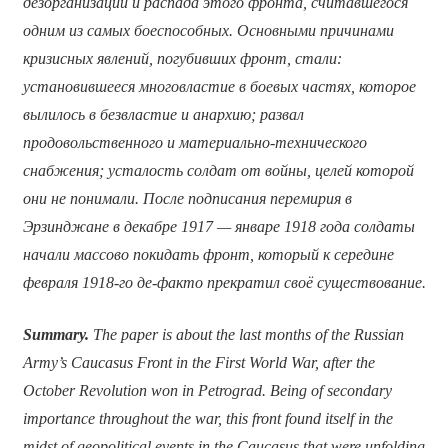
дезорганизации и распада этого фронта, считавшегося
одним из самых боеспособных. Основными причинами
кризисных явлений, погубивших фронт, стали:
установившееся многовластие в боевых частях, которое
вылилось в безвластие и анархию; развал
продовольственного и материально-технического
снабжения; усталость солдат от войны, целей которой
они не понимали. После подписания перемирия в
Эрзинджане в декабре 1917 — январе 1918 года солдаты
начали массово покидать фронт, который к середине
февраля 1918-го де-факто прекратил своё существование.
Summary.
The paper is about the last months of the Russian
Army’s Caucasus Front in the First World War, after the
October Revolution won in Petrograd. Being of secondary
importance throughout the war, this front found itself in the
midst of geopolitical events in the Caucasus that were unfolding