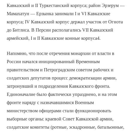
Кавказский и II Туркестанский корпуса; район Эрзерум —
Мамахатун — Ерзынка занимали I и VI Кавказские
корпуса; IV Кавказский корпус держал участок от Огнота
до Битлиса. В Персии располагались VII Кавказский
армейский, I и II Кавказские конные корпуса4.
Напомню, что после отречения монархии от власти в
России начался инициированный Временным
правительством и Петроградским советом рабочих и
солдатских депутатов процесс демократизации армии,
затронувший и подразделения Кавказского фронта.
Единоначалие было фактически упразднено, и на этом
фронте наряду с назначавшимися Военным
министерством офицерами стали функционировать
выборные органы: краевой Совет Кавказской армии,
солдатские комитеты (ротные, эскадронные, батальонные,