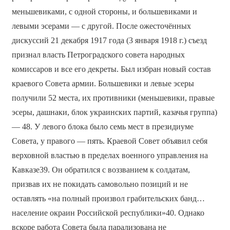
меньшевиками, с одной стороны, и большевиками и
левыми эсерами — с другой. После ожесточённых
дискуссий 21 декабря 1917 года (3 января 1918 г.) съезд
признал власть Петроградского совета народных
комиссаров и все его декреты. Был избран новый состав
краевого Совета армии. Большевики и левые эсеры
получили 52 места, их противники (меньшевики, правые
эсеры, дашнаки, блок украинских партий, казачья группа)
— 48. У левого блока было семь мест в президиуме
Совета, у правого — пять. Краевой Совет объявил себя
верховной властью в пределах военного управления на
Кавказе39. Он обратился с воззванием к солдатам,
призвав их не покидать самовольно позиций и не
оставлять «на полный произвол грабительских банд…
население окраин Российской республики»40. Однако
вскоре работа Совета была парализована не