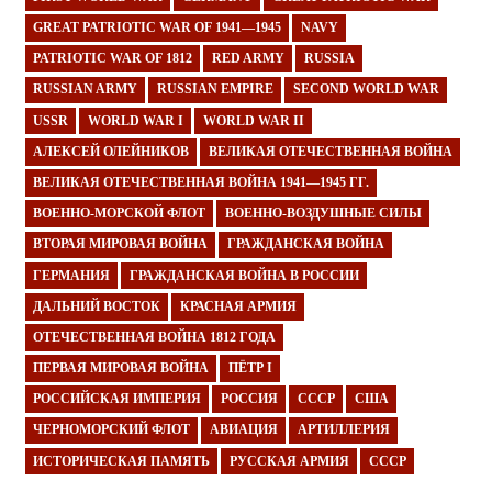
GREAT PATRIOTIC WAR OF 1941—1945
NAVY
PATRIOTIC WAR OF 1812
RED ARMY
RUSSIA
RUSSIAN ARMY
RUSSIAN EMPIRE
SECOND WORLD WAR
USSR
WORLD WAR I
WORLD WAR II
АЛЕКСЕЙ ОЛЕЙНИКОВ
ВЕЛИКАЯ ОТЕЧЕСТВЕННАЯ ВОЙНА
ВЕЛИКАЯ ОТЕЧЕСТВЕННАЯ ВОЙНА 1941—1945 ГГ.
ВОЕННО-МОРСКОЙ ФЛОТ
ВОЕННО-ВОЗДУШНЫЕ СИЛЫ
ВТОРАЯ МИРОВАЯ ВОЙНА
ГРАЖДАНСКАЯ ВОЙНА
ГЕРМАНИЯ
ГРАЖДАНСКАЯ ВОЙНА В РОССИИ
ДАЛЬНИЙ ВОСТОК
КРАСНАЯ АРМИЯ
ОТЕЧЕСТВЕННАЯ ВОЙНА 1812 ГОДА
ПЕРВАЯ МИРОВАЯ ВОЙНА
ПЁТР I
РОССИЙСКАЯ ИМПЕРИЯ
РОССИЯ
СССР
США
ЧЕРНОМОРСКИЙ ФЛОТ
АВИАЦИЯ
АРТИЛЛЕРИЯ
ИСТОРИЧЕСКАЯ ПАМЯТЬ
РУССКАЯ АРМИЯ
СССР